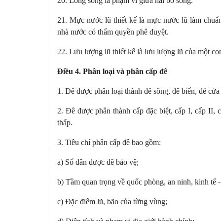
20. Lòng sông là phạm vi giữa hai bờ sông.
21. Mực nước lũ thiết kế là mực nước lũ làm chuẩn
nhà nước có thẩm quyền phê duyệt.
22. Lưu lượng lũ thiết kế là lưu lượng lũ của một c
Điều 4. Phân loại và phân cấp đê
1. Đê được phân loại thành đê sông, đê biển, đê cửa
2. Đê được phân thành cấp đặc biệt, cấp I, cấp II,
thấp.
3. Tiêu chí phân cấp đê bao gồm:
a) Số dân được đê bảo vệ;
b) Tầm quan trọng về quốc phòng, an ninh, kinh tế -
c) Đặc điểm lũ, bão của từng vùng;