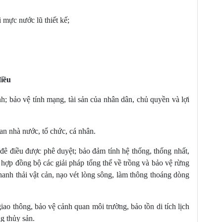
 mực nước lũ thiết kế;
điều
h; bảo vệ tính mạng, tài sản của nhân dân, chủ quyền và lợi
uan nhà nước, tổ chức, cá nhân.
đê điều được phê duyệt; bảo đảm tính hệ thống, thống nhất,
t hợp đồng bộ các giải pháp tổng thể về trồng và bảo vệ rừng
anh thải vật cản, nạo vét lòng sông, làm thông thoáng dòng
giao thông, bảo vệ cảnh quan môi trường, bảo tồn di tích lịch
ng thủy sản.