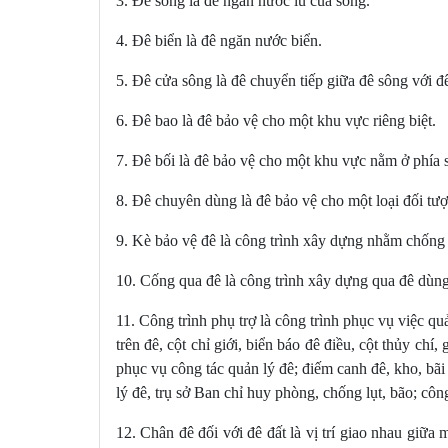
Điều 33. Điều tiết hồ chứa nước có nhiệ
3. Đê sông là đê ngăn nước lũ của sông.
Điều 34. Thẩm quyền phân lũ, làm chậm
4. Đê biển là đê ngăn nước biển.
Điều 35. Huy động lực lượng, vật tư, ph
Điều 36. Trách nhiệm tổ chức hộ đê
5. Đê cửa sông là đê chuyển tiếp giữa đê sông với đ
Chương V
​​​​​​​:
LỰC LƯỢNG TRỰC TIẾP QUẢN L
6. Đê bao là đê bảo vệ cho một khu vực riêng biệt.
Điều 37. Lực lượng trực tiếp quản lý đê 
7. Đê bối là đê bảo vệ cho một khu vực nằm ở phía 
Điều 38. Nhiệm vụ của lực lượng chuyên 
Điều 39. Quyền hạn của lực lượng chuyên
8. Đê chuyên dùng là đê bảo vệ cho một loại đối tượn
Điều 40. Trách nhiệm của lực lượng chuy
9. Kè bảo vệ đê là công trình xây dựng nhằm chống s
Điều 41. Nhiệm vụ, quyền hạn của lực l
10. Cống qua đê là công trình xây dựng qua đê dùng
Chương VI
​​​​​​​:
TRÁCH NHIỆM QUẢN LÝ NHÀ 
11. Công trình phụ trợ là công trình phục vụ việc qu
Điều 42. Trách nhiệm quản lý nhà nước 
trên đê, cột chỉ giới, biển báo đê điều, cột thủy chí,
Điều 43. Trách nhiệm của Ủy ban nhân d
phục vụ công tác quản lý đê; điếm canh đê, kho, bãi 
Chương VII
​​​​​​​:
THANH TRA, KHEN THƯỞNG V
lý đê, trụ sở
Ban chỉ huy phòng, chống lụt, bão
; côn
Điều 44. Thanh tra đê điều
12. Chân đê đối với đê đất là vị trí giao nhau giữa 