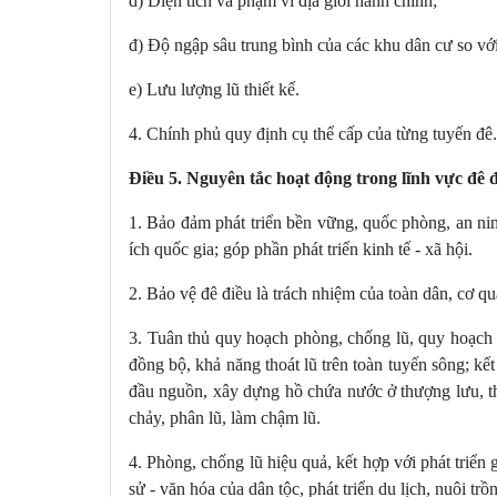
d) Diện tích và phạm vi địa giới hành chính;
đ) Độ ngập sâu trung bình của các khu dân cư so với
e) Lưu lượng lũ thiết kế.
4. Chính phủ quy định cụ thể cấp của từng tuyến đê.
Điều 5. Nguyên tắc hoạt động trong lĩnh vực đê 
1. Bảo đảm phát triển bền vững, quốc phòng, an nin
ích quốc gia; góp phần phát triển kinh tế - xã hội.
2. Bảo vệ đê điều là trách nhiệm của toàn dân, cơ q
3. Tuân thủ quy hoạch phòng, chống lũ, quy hoạch 
đồng bộ, khả năng thoát lũ trên toàn tuyến sông; kế
đầu nguồn, xây dựng hồ chứa nước ở thượng lưu, th
chảy, phân lũ, làm chậm lũ.
4. Phòng, chống lũ hiệu quả, kết hợp với phát triển 
sử - văn hóa của dân tộc, phát triển du lịch, nuôi trồ