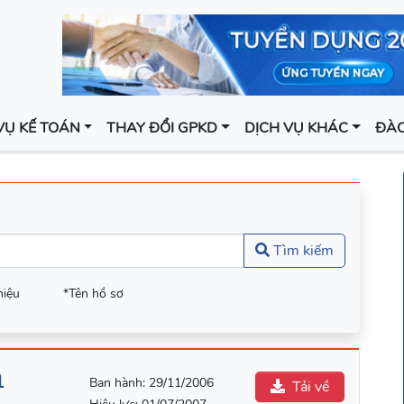
VỤ KẾ TOÁN
THAY ĐỔI GPKD
DỊCH VỤ KHÁC
ĐÀO
Tìm kiếm
hiệu
*Tên hồ sơ
1
Ban hành:
29/11/2006
Tải về