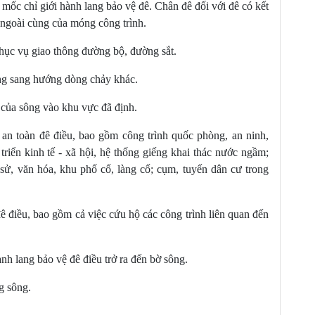
mốc chỉ giới hành lang bảo vệ đê. Chân đê đối với đê có kết
iều
c ngoài cùng của móng công trình.
phục vụ giao thông đường bộ, đường sắt.
ông sang hướng dòng chảy khác.
thi hành
 của sông vào khu vực đã định.
n an toàn đê điều, bao gồm công trình quốc phòng, an ninh,
triển kinh tế - xã hội, hệ thống giếng khai thác nước ngầm;
 sử, văn hóa, khu phố cổ, làng cổ; cụm, tuyến dân cư trong
 điều, bao gồm cả việc cứu hộ các công trình liên quan đến
nh lang bảo vệ đê điều trở ra đến bờ sông.
ng sông.