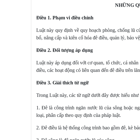
Điều 20. Hoạt động xây dựng, tu bổ, nân
NHỮNG Q
Điều 21. Quy định đối với đất sử dụng c
Điều 22. Đầu tư xây dựng, tu bổ, nâng c
Điều 1. Phạm vi điều chỉnh
Chương III
​​​​​​​:
BẢO VỆ VÀ SỬ DỤNG ĐÊ ĐIỀU
Luật này quy định về quy hoạch phòng, chống lũ củ
bổ, nâng cấp và kiên cố hóa đê điều, quản lý, bảo vệ
Điều 23. Phạm vi bảo vệ đê điều
Điều 24. Trách nhiệm bảo vệ đê điều
Điều 2. Đối tượng áp dụng
Điều 25. Cấp phép đối với các hoạt động
Điều 26. Sử dụng bãi sông nơi chưa có 
Luật này áp dụng đối với cơ quan, tổ chức, cá nhân
Điều 27. Xử lý công trình, nhà ở hiện có
điều, các hoạt động có liên quan đến đê điều trên lã
Điều 28. Xây dựng, cải tạo công trình gi
Điều 3. Giải thích từ ngữ
Điều 29. Sử dụng hành lang bảo vệ đê, k
Điều 30. Bảo vệ và sử dụng di tích lịch 
Trong Luật này, các từ ngữ dưới đây được hiểu như 
phạm vi bảo vệ đê điều, ở bãi sông
Điều 31. Tải trọng của phương tiện được 
1. Đê là công trình ngăn nước lũ của sông hoặc 
loại, phân cấp theo quy định của pháp luật.
Chương IV
​​​​​​​:
HỘ ĐÊ
2. Đê điều là hệ thống công trình bao gồm đê, kè bảo
Điều 32. Hộ đê và cứu hộ các công trình