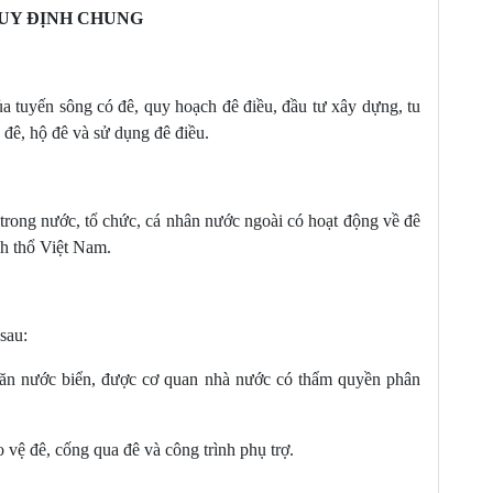
g cấp và kiên cố hóa đê điều
UY ĐỊNH CHUNG
ho xây dựng, tu bổ, nâng cấp và kiên cố hóa đê điều
ấp và kiên cố hóa đê điều
a tuyến sông có đê, quy hoạch đê điều, đầu tư xây dựng, tu
 đê, hộ đê và sử dụng đê điều.
 liên quan đến đê điều
công trình xây dựng
 trong nước, tổ chức, cá nhân nước ngoài có hoạt động về đê
 trong phạm vi bảo vệ đê điều và ở bãi sông
nh thổ Việt Nam.
ao thông liên quan đến đê điều
è bảo vệ đê, cống qua đê
sử - văn hóa, danh lam thắng cảnh hiện có trong
sau:
phép đi trên đê và biển báo về đê điều
ngăn nước biển, được cơ quan nhà nước có thẩm quyền phân
 vệ đê, cống qua đê và công trình phụ trợ.
 có liên quan đến an toàn của đê điều