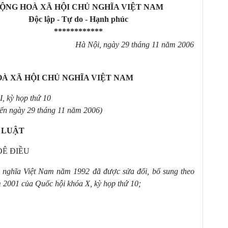
g lũ của tuyến sông có đê
ỘNG HOÀ XÃ HỘI CHỦ NGHĨA VIỆT NAM
hống lũ của tuyến sông có đê
Độc lập - Tự do - Hạnh phúc
ều chỉnh quy hoạch phòng, chống lũ của tuyến sông
************
Hà Nội, ngày 29 tháng 11 năm 2006
ch, phê duyệt điều chỉnh quy hoạch phòng, chống
quy hoạch, điều chỉnh quy hoạch phòng, chống lũ
À XÃ HỘI CHỦ NGHĨA VIỆT NAM
, kỳ họp thứ 10
đến ngày 29 tháng 11 năm 2006)
y hoạch đê điều
LUẬT
ĐÊ ĐIỀU
ều chỉnh quy hoạch đê điều
nghĩa Việt Nam năm 1992 đã được sửa đổi, bổ sung theo
h, phê duyệt điều chỉnh quy hoạch đê điều
 2001 của Quốc hội khóa X, kỳ họp thứ 10;
uy hoạch, điều chỉnh quy hoạch đê điều
 CẤP VÀ KIÊN CỐ HÓA ĐÊ ĐIỀU