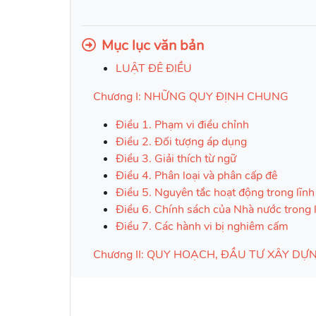
Mục lục văn bản
LUẬT
ĐÊ ĐIỀU
Chương I
:
NHỮNG QUY ĐỊNH CHUNG
Điều 1. Phạm vi điều chỉnh
Điều 2. Đối tượng áp dụng
Điều 3. Giải thích từ ngữ
Điều 4. Phân loại và phân cấp đê
Điều 5. Nguyên tắc hoạt động trong lĩnh
Điều 6. Chính sách của Nhà nước trong l
Điều 7. Các hành vi bị nghiêm cấm
Chương II
​​​​​​​:
QUY HOẠCH, ĐẦU TƯ XÂY DỰNG
Mục 1
:
QUY HOẠCH PHÒNG, CHỐNG 
Điều 8. Nguyên tắc và căn cứ để lập qu