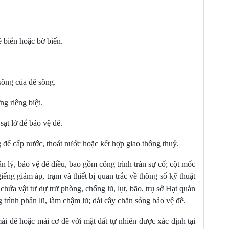
m vụ cắt, giảm lũ
 lũ để hộ đê
ương tiện để hộ đê
ê biển hoặc bờ biển.
Ý ĐÊ ĐIỀU
điều
sông của đê sông.
trách quản lý đê điều
 trách quản lý đê điều
g riêng biệt.
ên trách quản lý đê điều
ạt lở để bảo vệ đê.
ượng quản lý đê nhân dân
 để cấp nước, thoát nước hoặc kết hợp giao thông thuỷ.
NƯỚC VỀ ĐÊ ĐIỀU
ản lý, bảo vệ đê điều, bao gồm công trình tràn sự cố; cột mốc
về đê điều của Chính phủ, bộ, cơ quan ngang bộ
 giếng giảm áp, trạm và thiết bị quan trắc về thông số kỹ thuật
ân các cấp trong việc quản lý nhà nước về đê điều
chứa vật tư dự trữ phòng, chống lũ, lụt, bão, trụ sở Hạt quản
À XỬ LÝ VI PHẠM
g trình phân lũ, làm chậm lũ; dải cây chắn sóng bảo vệ đê.
mái đê hoặc mái cơ đê với mặt đất tự nhiên được xác định tại