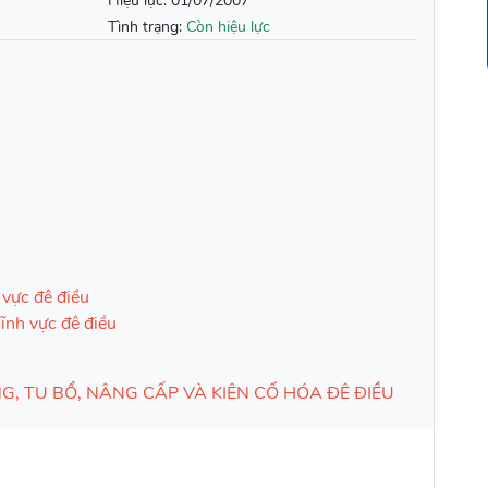
Hiệu lực:
01/07/2007
Tình trạng:
Còn hiệu lực
 vực đê điều
ĩnh vực đê điều
, TU BỔ, NÂNG CẤP VÀ KIÊN CỐ HÓA ĐÊ ĐIỀU
LŨ CỦA TUYẾN SÔNG CÓ ĐÊ
y hoạch phòng, chống lũ của tuyến sông có đê