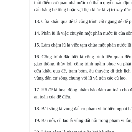
Điều 45. Khen thưởng
thời điểm cơ quan nhà nước có thẩm quyền xác định 
Điều 46. Xử lý vi phạm pháp luật về đê đ
cấu bằng bê tông hoặc vật liệu khác là vị trí xây đú
Chương VIII
​​​​​​​:
ĐIỀU KHOẢN THI HÀNH
13. Cửa khẩu qua đê là công trình cắt ngang đê để 
Điều 47. Hiệu lực thi hành
14. Phân lũ là việc chuyển một phần nước lũ của s
Điều 48. Quy định chi tiết và hướng dẫn 
15. Làm chậm lũ là việc tạm chứa một phần nước lũ
16. Công trình đặc biệt là công trình liên quan đế
giao thông, thủy lợi, công trình ngầm phục vụ phát 
cửa khẩu qua đê, trạm bơm, âu thuyền; di tích lịch
vùng dân cư sống chung với lũ và trên các cù lao.
17. Hộ đê là hoạt động nhằm bảo đảm an toàn cho đê
an toàn của đê điều.
18. Bãi sông là vùng đất có phạm vi từ biên ngoài hà
19. Bãi nổi, cù lao là vùng đất nổi trong phạm vi lò