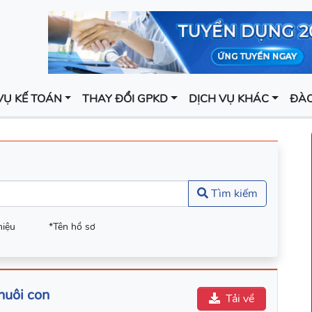
VỤ KẾ TOÁN
THAY ĐỔI GPKD
DỊCH VỤ KHÁC
ĐÀO
Tìm kiếm
hiệu
*Tên hồ sơ
nuôi con
Tải về