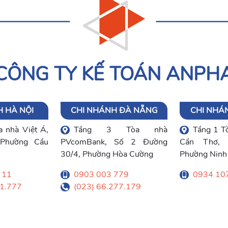
CÔNG TY KẾ TOÁN ANPH
 HÀ NỘI
CHI NHÁNH ĐÀ NẴNG
CHI NHÁ
 nhà Việt Á,
Tầng 3 Tòa nhà
Tầng 1 T
Phường Cầu
PVcomBank, Số 2 Đường
Cần Thơ, 
30/4, Phường Hòa Cường
Phường Ninh
 11
0903 003 779
0934 10
91.777
(023) 66.277.179