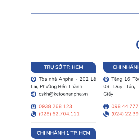
TRỤ SỞ TP. HCM
CHI NHÁNH
Tòa nhà Anpha - 202 Lê
Tầng 16 Tòa
Lai, Phường Bến Thành
09 Duy Tân, 
cskh@ketoananpha.vn
Giấy
0938 268 123
098 44 777
(028) 62.704.111
(024) 22.3
CHI NHÁNH 1 TP. HCM