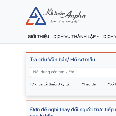
GIỚI THIỆU
DỊCH VỤ THÀNH LẬP
DỊCH 
Tra cứu Văn bản/ Hồ sơ mẫu
Từ khóa tối thiểu 3 ký tự:
*Tiêu đề
*Số 
Đơn đề nghị thay đổi người trực tiếp 
sau ly hôn