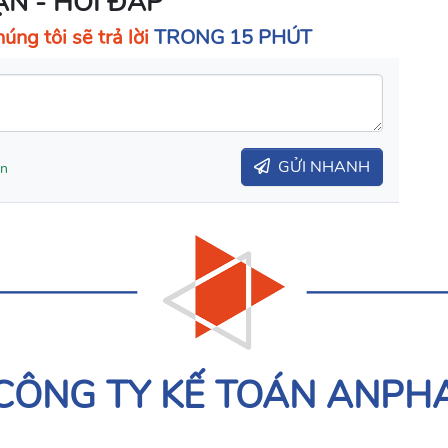
ẬN - HỎI ĐÁP
úng tôi sẽ trả lời
TRONG 15 PHÚT
GỬI NHANH
ạn
CÔNG TY KẾ TOÁN ANPH