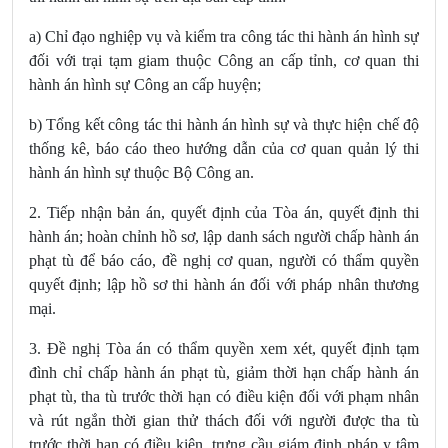
a) Chỉ đạo nghiệp vụ và kiểm tra công tác thi hành án hình sự
đối với trại tạm giam thuộc Công an cấp tỉnh, cơ quan thi
hành án hình sự Công an cấp huyện;
b) Tổng kết công tác thi hành án hình sự và thực hiện chế độ
thống kê, báo cáo theo hướng dẫn của cơ quan quản lý thi
hành án hình sự thuộc Bộ Công an.
2. Tiếp nhận bản án, quyết định của Tòa án,
quyết định thi
hành án; hoàn chỉnh hồ sơ, lập danh sách người chấp hành án
phạt tù để báo cáo, đề nghị cơ quan, người có thẩm quyền
quyết định; lập hồ sơ thi hành án đối với pháp nhân thương
mại.
3. Đề nghị Tòa án có thẩm quyền xem xét, quyết định tạm
đình chỉ chấp hành án
phạt tù, giảm thời hạn chấp hành án
phạt tù, tha tù trước thời hạn có điều kiện đối với phạm nhân
và rút ngắn thời gian thử thách đối với người được tha tù
trước thời hạn có điều kiện, trưng cầu giám định pháp y tâm