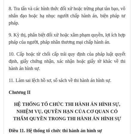
8. Tra tấn và các hình thức đối xử hoặc trừng phạt tàn bạo, vô
nhân đạo hoặc hạ nhục người
chấp hành án, biện pháp tư
pháp.
9. Kỳ thị, phân biệt đối xử hoặc
xâm phạm quyền, lợi ích hợp
pháp của người, pháp nhân thương mại chấp hành án.
10. Cấp hoặc từ chối cấp trái quy định của pháp luật quyết
định, giấy chứng nhận, xác nhận hoặc giấy tờ khác về thi
hành án hình sự.
11. Làm sai lệch hồ sơ, sổ sách về thi hành án hình sự.
Chương II
HỆ THỐNG TỔ CHỨC THI HÀNH ÁN HÌNH SỰ,
NHIỆM VỤ, QUYỀN HẠN CỦA CƠ QUAN CÓ
THẨM QUYỀN TRONG THI HÀNH ÁN HÌNH SỰ
Điều 11. Hệ thống tổ chức thi hành án hình sự