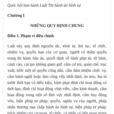
Quốc hội ban hành Luật Thi hành án hình sự.
Chương I
NHỮNG QUY ĐỊNH CHUNG
Điều 1. Phạm vi điều chỉnh
Luật này quy định nguyên tắc, trình tự, thủ tục, tổ chức,
nhiệm vụ, quyền hạn của cơ quan, người có thẩm quyền
trong thi hành bản án, quyết định về hình phạt tù, tử hình,
cảnh cáo, cải tạo không giam giữ, cấm cư trú, quản chế, trục
xuất, tước một số quyền công dân, cấm đảm nhiệm chức vụ,
cấm hành nghề hoặc làm công việc nhất định, án treo, tha tù
trước thời hạn có điều kiện, hình phạt đình chỉ hoạt động có
thời hạn, đình chỉ hoạt động vĩnh viễn, cấm kinh doanh, cấm
hoạt động trong một số lĩnh vực nhất định, cấm huy động
vốn, biện pháp tư pháp; quyền, nghĩa vụ của người, pháp
nhân thương mại chấp hành án hình sự, biện pháp tư pháp;
trách nhiệm của cơ quan, tổ chức, cá nhân có liên quan trong