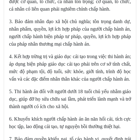
được cơ quan, tổ chức, cá nhân tôn trọng; cơ quan, tổ chức,
cá nhân có liên quan phải nghiêm chỉnh chấp hành.
3. Bảo đảm nhân đạo xã hội chủ nghĩa; tôn trọng danh dự,
nhân phẩm, quyền, lợi ích hợp pháp của người chấp hành án,
người chấp hành biện pháp tư pháp, quyền, lợi ích hợp pháp
của pháp nhân thương mại chấp hành án.
4. Kết hợp trừng trị và giáo dục cải tạo trong việc thi hành án;
áp dụng biện pháp giáo dục cải tạo phải trên cơ sở tính chất,
mức độ phạm tội, độ tuổi, sức khỏe, giới tính, trình độ học
vấn và các đặc điểm nhân thân khác của người chấp hành án.
5. Thi hành án đối với người dưới 18 tuổi chủ yếu nhằm giáo
dục, giúp đỡ họ sửa chữa sai lầm, phát triển lành mạnh và trở
thành người có ích cho xã hội.
6. Khuyến khích người chấp hành án ăn năn hối cải, tích cực
học tập, lao động cải tạo, tự nguyện bồi thường thiệt hại.
7. Bảo đảm quyền khiếu nại, tố cáo hành vi, quyết định trái