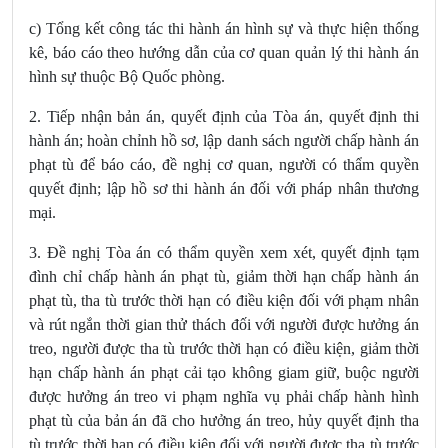
c) Tổng kết công tác thi hành án hình sự và thực hiện thống
kê, báo cáo theo hướng dẫn của cơ quan quản lý thi hành án
hình sự thuộc Bộ Quốc phòng.
2. Tiếp nhận bản
án, quyết định của Tòa án,
quyết định thi
hành án; hoàn chỉnh hồ sơ, lập danh sách người chấp hành án
phạt tù để báo cáo, đề nghị cơ quan, người có thẩm quyền
quyết định;
lập hồ sơ thi hành án đối với pháp nhân thương
mại.
3. Đề nghị Tòa án có thẩm quyền xem xét, quyết định tạm
đình chỉ chấp hành án
phạt tù, giảm thời hạn chấp hành án
phạt tù, tha tù trước thời hạn có điều kiện đối với phạm nhân
và rút ngắn thời gian thử thách đối với người được hưởng án
treo, người được tha tù trước thời hạn có điều kiện, giảm thời
hạn chấp hành án phạt cải tạo không giam giữ,
buộc người
được hưởng án treo vi phạm nghĩa vụ phải chấp hành hình
phạt tù của bản án đã cho hưởng án treo, hủy quyết định tha
tù trước thời hạn có điều kiện đối với người được tha tù trước