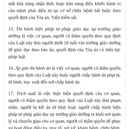
mất khả năng nhận thức hoặc khả năng điều khiển hành vi
của mình phải điều trị tại cơ sở chữa bệnh bắt buộc theo
quyết định của Tòa án, Viện kiểm sát.
15.
Thi hành biện pháp tư pháp giáo dục tại trường giáo
dưỡng
là việc cơ quan, người có thẩm quyền theo quy định
của Luật này đưa người dưới 18 tuổi vào trường giáo dưỡng
để giáo dục theo bản án, quyết định của Tòa án có hiệu lực
pháp luật.
16.
Áp giải thi hành án
là việc cơ quan, người có thẩm quyền
theo quy định của Luật này buộc người chấp hành án
phạt tù,
tử hình, trục xuất đến nơi chấp hành án.
17.
Trích xuất
là việc thực hiện quyết định của cơ quan,
người có thẩm quyền theo quy định của Luật này
đưa phạm
nhân, người bị kết án
tử hình hoặc người chấp hành biện
pháp tư pháp giáo dục tại trường giáo dưỡng ra khỏi nơi quản
lý và chuyển giao cho cơ quan, người có thẩm quyền để phục
vụ hoạt động điều tra, truy tố, xét xử, khám bệnh, chữa bệnh,