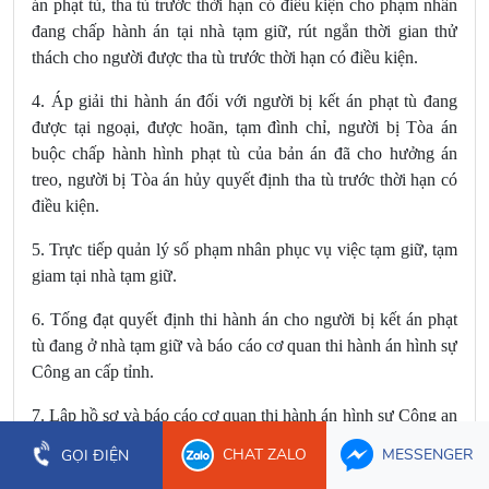
án phạt tù, tha tù trước thời hạn có điều kiện cho phạm nhân
đang chấp hành án tại nhà tạm giữ, rút ngắn thời gian thử
thách cho người được tha tù trước thời hạn có điều kiện.
4. Áp giải thi hành án đối với người bị kết án phạt tù đang
được tại ngoại, được hoãn, tạm đình chỉ, người bị Tòa án
buộc chấp hành hình phạt tù của bản án đã cho hưởng án
treo, người bị Tòa án hủy quyết định tha tù trước thời hạn có
điều kiện.
5. Trực tiếp quản lý số phạm nhân phục vụ việc tạm giữ, tạm
giam tại nhà tạm giữ.
6. Tống đạt quyết định thi hành án cho người bị kết án phạt
tù đang ở nhà tạm giữ và báo cáo cơ quan thi hành án hình sự
Công an cấp tỉnh.
7. Lập hồ sơ và báo cáo cơ quan thi hành án hình sự Công an
cấp tỉnh để đề nghị cơ quan quản lý thi hành án hình sự thuộc
CHAT ZALO
MESSENGER
GỌI ĐIỆN
Bộ Công an ra quyết định đưa người bị kết án phạt tù đang ở