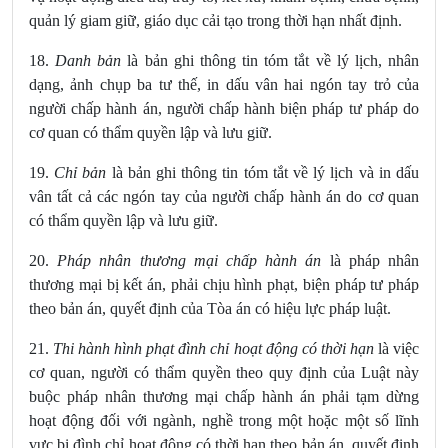
quản lý giam giữ, giáo dục cải tạo trong thời hạn nhất định.
18.
Danh bản
là bản ghi thông tin tóm tắt về lý lịch, nhân
dạng, ảnh chụp ba tư thế, in dấu vân hai ngón tay trỏ của
người chấp hành án, người chấp hành biện pháp tư pháp do
cơ quan có thẩm quyền lập và lưu giữ.
19.
Chỉ bản
là bản ghi thông tin tóm tắt về lý lịch và in dấu
vân tất cả các ngón tay của người chấp hành án do cơ quan
có thẩm quyền lập và lưu giữ.
20.
Pháp nhân thương mại chấp hành án
là pháp nhân
thương mại bị kết án, phải chịu hình phạt, biện pháp tư pháp
theo bản án, quyết định của Tòa án có hiệu lực pháp luật.
21.
Thi hành hình phạt đình chỉ hoạt động có thời hạn
là việc
cơ quan, người có thẩm quyền theo quy định của Luật này
buộc pháp nhân thương mại chấp hành án phải tạm dừng
hoạt động đối với ngành, nghề trong một hoặc một số lĩnh
vực bị đình chỉ hoạt động có thời hạn theo bản án, quyết định