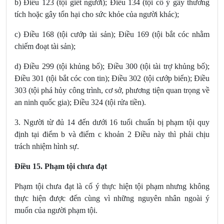
b) Điều 123 (tội giết người); Điều 134 (tội cố ý gây thương
tích hoặc gây tổn hại cho sức khỏe của người khác);
c) Điều 168 (tội cướp tài sản); Điều 169 (tội bắt cóc nhằm
chiếm đoạt tài sản);
d) Điều 299 (tội khủng bố); Điều 300 (tội tài trợ khủng bố);
Điều 301 (tội bắt cóc con tin); Điều 302 (tội cướp biển); Điều
303 (tội phá hủy công trình, cơ sở, phương tiện quan trọng về
an ninh quốc gia); Điều 324 (tội rửa tiền).
3. Người từ đủ 14 đến dưới 16 tuổi chuẩn bị phạm tội quy
định tại điểm b và điểm c khoản 2 Điều này thì phải chịu
trách nhiệm hình sự.
Điều 15. Phạm tội chưa đạt
Phạm tội chưa đạt là cố ý thực hiện tội phạm nhưng không
thực hiện được đến cùng vì những nguyên nhân ngoài ý
muốn của người phạm tội.