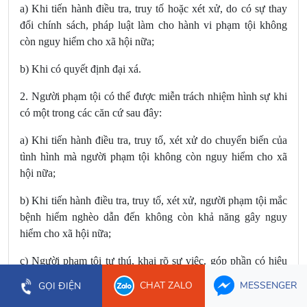
a) Khi tiến hành điều tra, truy tố hoặc xét xử, do có sự thay
đổi chính sách, pháp luật làm cho hành vi phạm tội không
còn nguy hiểm cho xã hội nữa;
b) Khi có quyết định đại xá.
2. Người phạm tội có thể được miễn trách nhiệm hình sự khi
có một trong các căn cứ sau đây:
a) Khi tiến hành điều tra, truy tố, xét xử do chuyển biến của
tình hình mà người phạm tội không còn nguy hiểm cho xã
hội nữa;
b) Khi tiến hành điều tra, truy tố, xét xử, người phạm tội mắc
bệnh hiểm nghèo dẫn đến không còn khả năng gây nguy
hiểm cho xã hội nữa;
c) Người phạm tội tự thú, khai rõ sự việc, góp phần có hiệu
quả vào việc phát hiện và điều tra tội phạm, cố gắng hạn chế
CHAT ZALO
MESSENGER
GỌI ĐIỆN
đến mức thấp nhất hậu quả của tội phạm và lập công lớn