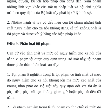
người, quyền, lợi ích hợp pháp của công dân, xâm phạm
những lĩnh vực khác của trật tự pháp luật xã hội chủ nghĩa
mà theo quy định của Bộ luật này phải bị xử lý hình sự.
2. Những hành vi tuy có dấu hiệu của tội phạm nhưng tính
chất nguy hiểm cho xã hội không đáng kể thì không phải là
tội phạm và được xử lý bằng các biện pháp khác.
Điều 9. Phân loại tội phạm
Căn cứ vào tính chất và mức độ nguy hiểm cho xã hội của
hành vi phạm tội được quy định trong Bộ luật này, tội phạm
được phân thành bốn loại sau đây:
1. Tội phạm ít nghiêm trọng là tội phạm có tính chất và mức
độ nguy hiểm cho xã hội không lớn mà mức cao nhất của
khung hình phạt do Bộ luật này quy định đối với tội ấy là
phạt tiền, phạt cải tạo không giam giữ hoặc phạt tù đến 03
năm;
2. Tội phạm nghiêm trọng là tội phạm có tính chất và mức độ