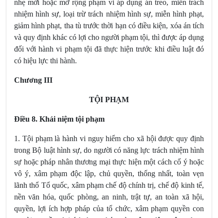
nhẹ mới hoặc mở rộng phạm vi áp dụng án treo, miễn trách
nhiệm hình sự, loại trừ trách nhiệm hình sự, miễn hình phạt,
giảm hình phạt, tha tù trước thời hạn có điều kiện, xóa án tích
và quy định khác có lợi cho người phạm tội, thì được áp dụng
đối với hành vi phạm tội đã thực hiện trước khi điều luật đó
có hiệu lực thi hành.
Chương III
TỘI PHẠM
Điều 8. Khái niệm tội phạm
1. Tội phạm là hành vi nguy hiểm cho xã hội được quy định
trong Bộ luật hình sự, do người có năng lực trách nhiệm hình
sự hoặc pháp nhân thương mại thực hiện một cách cố ý hoặc
vô ý, xâm phạm độc lập, chủ quyền, thống nhất, toàn vẹn
lãnh thổ Tổ quốc, xâm phạm chế độ chính trị, chế độ kinh tế,
nền văn hóa, quốc phòng, an ninh, trật tự, an toàn xã hội,
quyền, lợi ích hợp pháp của tổ chức, xâm phạm quyền con