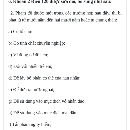
6.
Khoản 2 Điều 120
được sửa đổi, bổ sung
như sau:
“2. Phạm tội thuộc một trong các trường hợp sau đây, thì bị
phạt tù từ mười năm đến hai mươi năm hoặc tù chung thân:
a) Có tổ chức
b) Có tính chất chuyên nghiệp;
c) Vì động cơ đê hèn;
d) Đối với nhiều trẻ em;
đ) Để lấy bộ phận cơ thể của nạn nhân;
e) Để đưa ra nước ngoài;
g) Để sử dụng vào mục đích vô nhân đạo;
h) Để sử dụng vào mục đích mại dâm;
i) Tái phạm nguy hiểm;