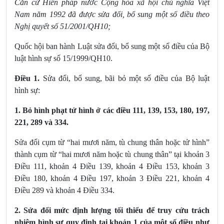
Căn cứ Hiến pháp nước Cộng hòa xã hội chủ nghĩa Việt
Nam năm 1992 đã được sửa đổi, bổ sung một số điều theo
Nghị quyết số 51/2001/QH10;
Quốc hội ban hành Luật sửa đổi, bổ sung một số điều của Bộ
luật hình sự số 15/1999/QH10.
Điều 1.
Sửa đổi, bổ sung, bãi bỏ một số điều của Bộ luật
hình sự
:
1. Bỏ hình phạt tử hình ở các
điều 111, 139, 153, 180, 197,
221, 289 và 334
.
Sửa đổi cụm từ “hai mươi năm, tù chung thân hoặc tử hình”
thành cụm từ “hai mươi năm hoặc tù chung thân” tại
khoản 3
Điều 111, khoản 4 Điều 139, khoản 4 Điều 153, khoản 3
Điều 180, khoản 4 Điều 197, khoản 3 Điều 221, khoản 4
Điều 289 và khoản 4 Điều 334
.
2. Sửa đổi mức định lượng tối thiểu để truy cứu trách
nhiệm hình sự quy định tại khoản 1 của một số điều
như