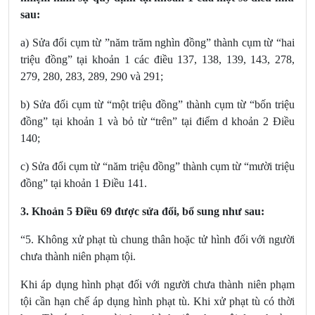
sau:
a) Sửa đổi cụm từ ”năm trăm nghìn đồng” thành cụm từ “hai
triệu đồng” tại
khoản 1 các điều 137, 138, 139, 143, 278,
279, 280, 283, 289, 290 và 291
;
b) Sửa đổi cụm từ “một triệu đồng” thành cụm từ “bốn triệu
đồng” tại
khoản 1
và bỏ từ “trên” tại
điểm d khoản 2 Điều
140
;
c) Sửa đổi cụm từ “năm triệu đồng” thành cụm từ “mười triệu
đồng” tại
khoản 1 Điều 141
.
3.
Khoản 5 Điều 69
được sửa đổi, bổ sung
như sau:
“5. Không xử phạt tù chung thân hoặc tử hình đối với người
chưa thành niên phạm tội.
Khi áp dụng hình phạt đối với người chưa thành niên phạm
tội cần hạn chế áp dụng hình phạt tù. Khi xử phạt tù có thời