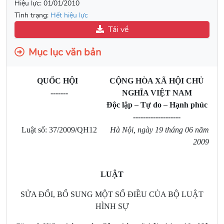
Hiệu lực:
01/01/2010
Tình trạng:
Hết hiệu lực
Tải về
Mục lục văn bản
QUỐC HỘI
CỘNG HÒA XÃ HỘI CHỦ
-------
NGHĨA VIỆT NAM
Độc lập – Tự do – Hạnh phúc
-------------------
Luật số: 37/2009/QH12
Hà Nội, ngày 19 tháng 06 năm
2009
LUẬT
SỬA ĐỔI, BỔ SUNG MỘT SỐ ĐIỀU CỦA BỘ LUẬT
HÌNH SỰ