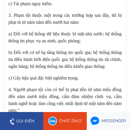
c) Tái phạm nguy hiểm.
3. Phạm tội thuộc một trong các trường hợp sau đây, thì bị
phạt tù từ năm năm đến mười hai năm:
a) Đối với hệ thống dữ liệu thuộc bí mật nhà nước; hệ thống
thông tin phục vụ an ninh, quốc phòng;
b) Đối với cơ sở hạ tầng thông tin quốc gia; hệ thống thông
tin điều hành lưới điện quốc gia; hệ thống thông tin tài chính,
ngân hàng; hệ thống thông tin điều khiển giao thông;
c) Gây hậu quả đặc biệt nghiêm trọng.
4. Người phạm tội còn có thể bị phạt tiền từ năm triệu đồng
đến năm mươi triệu đồng, cấm đảm nhiệm chức vụ, cấm
hành nghề hoặc làm công việc nhất định từ một năm đến năm
năm.”
CHAT ZALO
MESSENGER
GỌI ĐIỆN
26.
Điều 225
được sửa đổi, bổ sung
như sau: