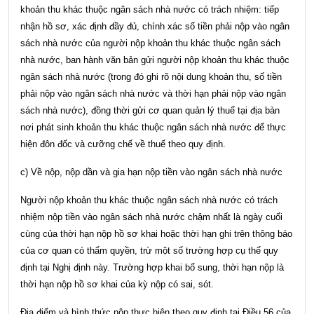
khoản thu khác thuộc ngân sách nhà nước có trách nhiệm: tiếp
nhận hồ sơ, xác định đầy đủ, chính xác số tiền phải nộp vào ngân
sách nhà nước của người nộp khoản thu khác thuộc ngân sách
nhà nước, ban hành văn bản gửi người nộp khoản thu khác thuộc
ngân sách nhà nước (trong đó ghi rõ nội dung khoản thu, số tiền
phải nộp vào ngân sách nhà nước và thời hạn phải nộp vào ngân
sách nhà nước), đồng thời gửi cơ quan quản lý thuế tại địa bàn
nơi phát sinh khoản thu khác thuộc ngân sách nhà nước để thực
hiện đôn đốc và cưỡng chế về thuế theo quy định.
c) Về nộp, nộp dần và gia hạn nộp tiền vào ngân sách nhà nước
Người nộp khoản thu khác thuộc ngân sách nhà nước có trách
nhiệm nộp tiền vào ngân sách nhà nước chậm nhất là ngày cuối
cùng của thời hạn nộp hồ sơ khai hoặc thời hạn ghi trên thông báo
của cơ quan có thẩm quyền, trừ một số trường hợp cụ thể quy
định tại Nghị định này. Trường hợp khai bổ sung, thời hạn nộp là
thời hạn nộp hồ sơ khai của kỳ nộp có sai, sót.
Địa điểm và hình thức nộp thực hiện theo quy định tại
Điều 56 của