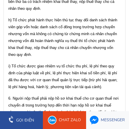
bên thứ ba có trách nhiệm khai thuế thay, nộp thuế thay cho cá
nhân theo quy định.
h) Tổ chức phát hành thực hiện thủ tục thay đổi danh sách thành
viên góp vốn hoặc danh sách cổ đông trong trường hợp chuyển
nhượng vốn mà không có chứng từ chứng minh cá nhân chuyển
nhượng vốn đã hoàn thành nghĩa vụ thuế thì tổ chức phát hành
khai thuế thay, nộp thuế thay cho cá nhân chuyển nhượng vốn
theo quy định.
i) Tổ chức được giao nhiệm vụ tổ chức thu phí, lệ phí theo quy
định của pháp luật về phí, lệ phí thực hiện khai số tiền phí, lệ phí
đã thu được với cơ quan thuế quản lý trực tiếp (trừ phí hải quan;
lệ phí hàng hoá, hành lý, phương tiện vận tải quá cảnh).
6. Người nộp thuế phải nộp hồ sơ khai thuế cho cơ quan thuế nơi
chuyển đi trong trường hợp đến thời hạn nộp hồ sơ khai thuế
nhưng người nộp thuế chưa hoàn thành thủ tục thay đổi địa chỉ trụ
sở với cơ quan đăng ký kinh doanh, cơ quan đăng ký hợp tác xã
CHAT ZALO
MESSENGER
GỌI ĐIỆN
hoặc cơ quan thuế nơi chuyển đến.