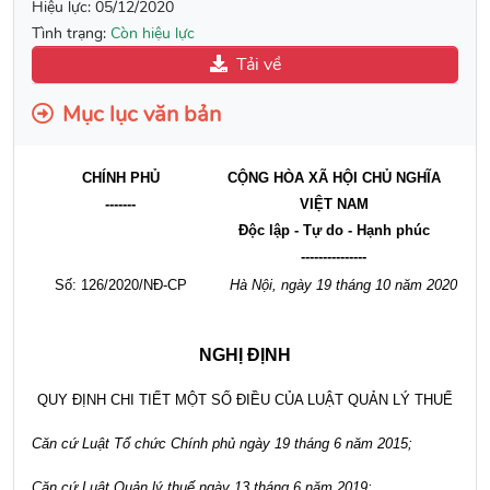
Hiệu lực:
05/12/2020
Tình trạng:
Còn hiệu lực
Tải về
Mục lục văn bản
CHÍNH PHỦ
CỘNG HÒA XÃ HỘI CHỦ NGHĨA
-------
VIỆT NAM
Độc lập - Tự do - Hạnh phúc
---------------
Số:
126
/
2020/
N
Đ
-CP
Hà Nội, ngày 19 tháng 10 năm 2020
NGHỊ ĐỊNH
QUY ĐỊNH CHI TIẾT MỘT SỐ ĐIỀU CỦA LUẬT QUẢN LÝ THUẾ
Căn cứ Luật Tổ chức Chính phủ ngày 19 tháng 6 năm 2015;
Căn cứ Luật Quản lý thuế ngày 13 tháng 6 năm 2019;