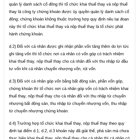
quản lý danh sách cổ đông thì tổ chức khai thuế thay và nộp thuế
thay là công ty chứng khoán được ủy quyền quản lý danh sách cổ
đông; chứng khoán không thuộc trường hợp quy định nêu tại đoạn
này thì tổ chức khai thuế thay và nộp thuế thay là tổ chức phát
hành chứng khoán.
d.2) Đối với cá nhân được ghi nhận phần vốn tăng thêm do lợi tức
ghi tăng vốn thì tổ chức nơi cá nhân có vốn góp có trách nhiệm
khai thuế thay, nộp thuế thay cho cá nhân đối với thu nhập từ đầu
tư vốn khi cá nhân chuyển nhượng vốn, rút vốn.
d.3) Đối với cá nhân góp vốn bằng bất động sản, phần vốn góp,
chứng khoán thì tổ chức nơi cá nhân góp vốn có trách nhiệm khai
thuế thay, nộp thuế thay cho cá nhân đối với thu nhập từ chuyển
nhượng bất động sản, thu nhập từ chuyển nhượng vốn, thu nhập
từ chuyển nhượng chứng khoán.
d.4) Trường hợp tổ chức khai thuế thay, nộp thuế thay theo quy
định tại điểm d.1, d.2, d.3 khoản này đã giải thể, phá sản mà chưa
thực hiện khai thuế thay, nộp thuế thay cho cá nhân thì cá nhân có