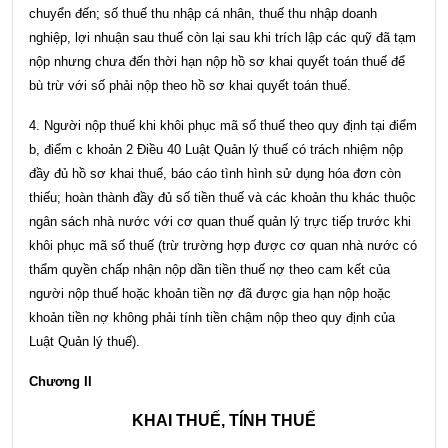
chuyển đến; số thuế thu nhập cá nhân, thuế thu nhập doanh
nghiệp, lợi nhuận sau thuế còn lại sau khi trích lập các quỹ đã tạm
nộp nhưng chưa đến thời hạn nộp hồ sơ khai quyết toán thuế để
bù trừ với số phải nộp theo hồ sơ khai quyết toán thuế.
4. Người nộp thuế khi khôi phục mã số thuế theo quy định tại
điểm
b, điểm c khoản 2 Điều 40 Luật Quản lý thuế
có trách nhiệm nộp
đầy đủ hồ sơ khai thuế, báo cáo tình hình sử dụng hóa đơn còn
thiếu; hoàn thành đầy đủ số tiền thuế và các khoản thu khác thuộc
ngân sách nhà nước với cơ quan thuế quản lý trực tiếp trước khi
khôi phục mã số thuế (trừ trường hợp được cơ quan nhà nước có
thẩm quyền chấp nhận nộp dần tiền thuế nợ theo cam kết của
người nộp thuế hoặc khoản tiền nợ đã được gia hạn nộp hoặc
khoản tiền nợ không phải tính tiền chậm nộp theo quy định của
Luật Quản lý thuế).
Chương II
KHAI THUẾ, TÍNH THUẾ