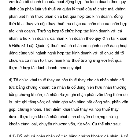
với toàn bộ doanh thu của hoạt động hợp tác kinh doanh theo quy
định của pháp luật về thuế và quản lý thuế của tổ chức mà không
phân biệt hình thức phân chia kết quả hợp tác kinh doanh, đồng
thời khai thay và nộp thay thuế thu nhập cá nhân cho cá nhân hợp
tác kinh doanh. Trường hợp tổ chức hợp tác kinh doanh với cá
nhân là hộ kinh doanh, cá nhân kinh doanh theo quy định tại
khoản
5 Điều 51 Luật Quản lý thuế
, mà cá nhân có ngành nghề đang hoạt
động cùng với ngành nghề hợp tác kinh doanh với tổ chức thì tổ
chức và cá nhân tự thực hiện khai thuế tương ứng với kết quả
thực tế hợp tác kinh doanh theo quy định.
d) Tổ chức khai thuế thay và nộp thuế thay cho cá nhân nhận cổ
tức bằng chứng khoán; cá nhân là cổ đông hiện hữu nhận thưởng
bằng chứng khoán; cá nhân được ghi nhận phần vốn tăng thêm do
lợi tức ghi tăng vốn; cá nhân góp vốn bằng bất động sản, phần vốn
góp, chứng khoán. Thời điểm khai thuế thay và nộp thuế thay
được thực hiện khi cá nhân phát sinh chuyển nhượng chứng
khoán cùng loại, chuyển nhượng vốn, rút vốn. Cụ thể như sau:
d.1) Đối với cá nhân nhận cổ tức bằng chứng khoán; cá nhân là cổ