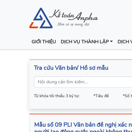
GIỚI THIỆU
DỊCH VỤ THÀNH LẬP
DỊCH 
Tra cứu Văn bản/ Hồ sơ mẫu
Từ khóa tối thiểu 3 ký tự:
*Tiêu đề
*Số 
Mẫu số 09 PLI Văn bản đề nghị xác 
người lao động nước ngoài không thu