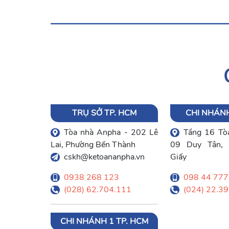
TRỤ SỞ TP. HCM
CHI NHÁNH
Tòa nhà Anpha - 202 Lê
Tầng 16 Tòa
Lai, Phường Bến Thành
09 Duy Tân, 
cskh@ketoananpha.vn
Giấy
0938 268 123
098 44 777
(028) 62.704.111
(024) 22.3
CHI NHÁNH 1 TP. HCM