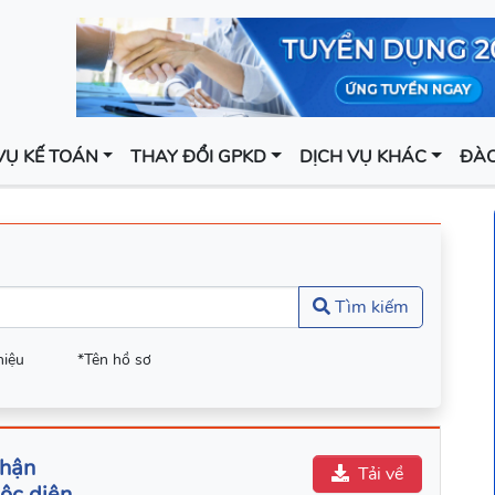
VỤ KẾ TOÁN
THAY ĐỔI GPKD
DỊCH VỤ KHÁC
ĐÀO
Tìm kiếm
hiệu
*Tên hồ sơ
nhận
Tải về
ộc diện