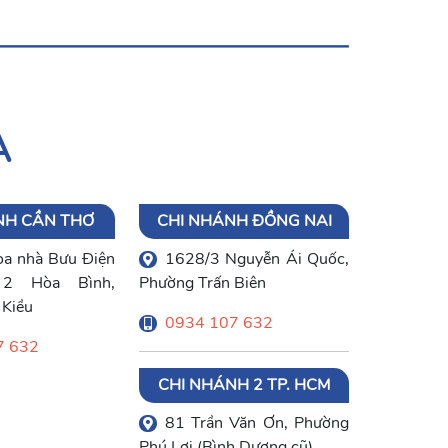
A
NH CẦN THƠ
CHI NHÁNH ĐỒNG NAI
òa nhà Bưu Điện
1628/3 Nguyễn Ái Quốc,
2 Hòa Bình,
Phường Trấn Biên
 Kiều
0934 107 632
7 632
CHI NHÁNH 2 TP. HCM
81 Trần Văn Ơn, Phường
Phú Lợi (Bình Dương cũ)