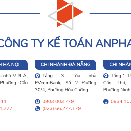
CÔNG TY KẾ TOÁN ANPH
 HÀ NỘI
CHI NHÁNH ĐÀ NẴNG
CHI NHÁ
 nhà Việt Á,
Tầng 3 Tòa nhà
Tầng 1 T
Phường Cầu
PVcomBank, Số 2 Đường
Cần Thơ, 
30/4, Phường Hòa Cường
Phường Ninh
 11
0903 003 779
0934 10
91.777
(023) 66.277.179