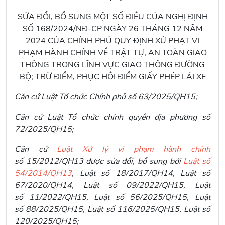
SỬA ĐỔI, BỔ SUNG MỘT SỐ ĐIỀU CỦA NGHỊ ĐỊNH
SỐ 168/2024/NĐ-CP NGÀY 26 THÁNG 12 NĂM
2024 CỦA CHÍNH PHỦ QUY ĐỊNH XỬ PHẠT VI
PHẠM HÀNH CHÍNH VỀ TRẬT TỰ, AN TOÀN GIAO
THÔNG TRONG LĨNH VỰC GIAO THÔNG ĐƯỜNG
BỘ; TRỪ ĐIỂM, PHỤC HỒI ĐIỂM GIẤY PHÉP LÁI XE
Căn cứ Luật Tổ chức Chính phủ số 63/2025/QH15;
Căn cứ Luật Tổ chức chính quyền địa phương số
72/2025/QH15;
Căn cứ
Luật Xử lý vi phạm hành chính
số 15/2012/QH13 được sửa đổi, bổ sung bởi
Luật số
54/2014/QH13
, Luật số 18/2017/QH14, Luật số
67/2020/QH14, Luật số 09/2022/QH15, Luật
số 11/2022/QH15, Luật số 56/2025/QH15, Luật
số 88/2025/QH15, Luật số 116/2025/QH15, Luật số
120/2025/QH15;