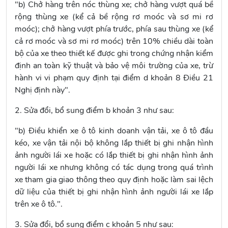
"b) Chở hàng trên nóc thùng xe; chở hàng vượt quá bề
rộng thùng xe (kể cả bề rộng rơ moóc và sơ mi rơ
moóc); chở hàng vượt phía trước, phía sau thùng xe (kể
cả rơ moóc và sơ mi rơ moóc) trên 10% chiều dài toàn
bộ của xe theo thiết kế được ghi trong chứng nhận kiểm
định an toàn kỹ thuật và bảo vệ môi trường của xe, trừ
hành vi vi phạm quy định tại
điểm d khoản 8 Điều 21
Nghị định
này".
2. Sửa đổi, bổ sung
điểm b khoản 3
như sau:
"b) Điều khiển xe ô tô kinh doanh vận tải, xe ô tô đầu
kéo, xe vận tải nội bộ không lắp thiết bị ghi nhận hình
ảnh người lái xe hoặc có lắp thiết bị ghi nhận hình ảnh
người lái xe nhưng không có tác dụng trong quá trình
xe tham gia giao thông theo quy định hoặc làm sai lệch
dữ liệu của thiết bị ghi nhận hình ảnh người lái xe lắp
trên xe ô tô.".
3. Sửa đổi, bổ sung
điểm c khoản 5
như sau: