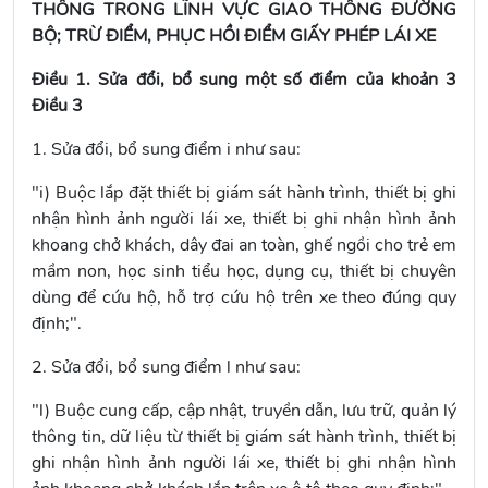
THÔNG TRONG LĨNH VỰC GIAO THÔNG ĐƯỜNG
BỘ; TRỪ ĐIỂM, PHỤC HỒI ĐIỂM GIẤY PHÉP LÁI XE
Điều 1. Sửa đổi, bổ sung một số điểm của khoản 3
Điều 3
1. Sửa đổi, bổ sung
điểm i
như sau:
"i) Buộc lắp đặt thiết bị giám sát hành trình, thiết bị ghi
nhận hình ảnh người lái xe, thiết bị ghi nhận hình ảnh
khoang chở khách, dây đai an toàn, ghế ngồi cho trẻ em
mầm non, học sinh tiểu học, dụng cụ, thiết bị chuyên
dùng để cứu hộ, hỗ trợ cứu hộ trên xe theo đúng quy
định;".
2. Sửa đổi, bổ sung
điểm
l
như sau:
"l) Buộc cung cấp, cập nhật, truyền dẫn, lưu trữ, quản lý
thông tin, dữ liệu từ thiết bị giám sát hành trình, thiết bị
ghi nhận hình ảnh người lái xe, thiết bị ghi nhận hình