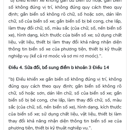
"b) Điều khiển xe không gắn đủ biển số hoặc gắn biển
số không đúng vị trí, không đúng quy cách theo quy
định; gắn biển số không rõ chữ, số hoặc sơn, dán lên
chữ, số của biển số xe; gắn biển số bị bẻ cong, che lấp,
làm thay đổi chữ, số, màu sắc (của chữ, số, nền biển số
xe), hình dạng, kích thước của biển số xe; sử dụng chất
liệu, vật liệu, thiết bị làm thay đổi khả năng nhận diện
thông tin biển số xe của phương tiện, thiết bị kỹ thuật
nghiệp vụ (kể cả rơ moóc và sơ mi rơ moóc).".
Điều 4. Sửa đổi, bổ sung điểm b khoản 3 Điều 14
"b) Điều khiển xe gắn biển số không đúng vị trí, không
đúng quy cách theo quy định; gắn biển số không rõ
chữ, số hoặc sơn, dán lên chữ, số của biển số xe; gắn
biển số bị bẻ cong, che lấp, làm thay đổi chữ, số, màu
sắc (của chữ, số, nền biển số xe), hình dạng, kích thước
của biển số xe; sử dụng chất liệu, vật liệu, thiết bị làm
thay đổi khả năng nhận diện thông tin biển số xe của
phương tiện, thiết bị kỹ thuật nghiệp vụ.".