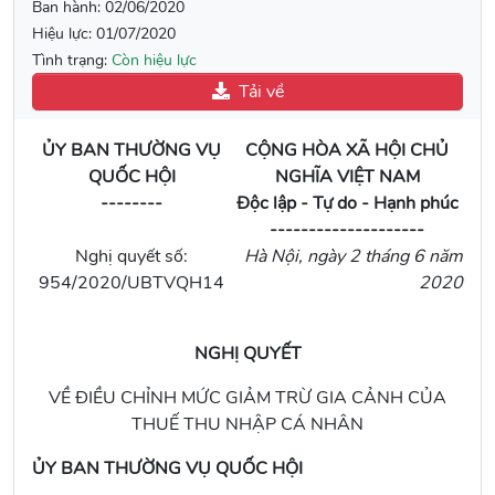
Ban hành:
02/06/2020
Hiệu lực:
01/07/2020
Tình trạng:
Còn hiệu lực
Tải về
ỦY BAN THƯỜNG VỤ
CỘNG HÒA XÃ HỘI CHỦ
QUỐC HỘI
NGHĨA VIỆT NAM
--------
Độc lập - Tự do - Hạnh phúc
--------------------
Nghị quyết số:
Hà Nội, ngày 2 tháng 6 năm
954/2020/UBTVQH14
2020
NGHỊ QUYẾT
VỀ ĐIỀU CHỈNH MỨC GIẢM TRỪ GIA CẢNH CỦA
THUẾ THU NHẬP CÁ NHÂN
ỦY BAN THƯỜNG VỤ QUỐC HỘI