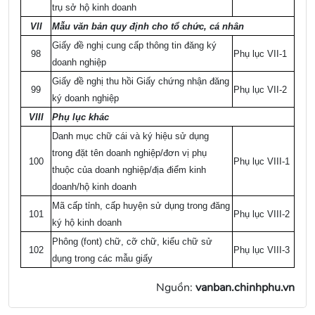
trụ sở hộ kinh doanh
VII
Mẫu văn bản quy định cho tổ chức, cá nhân
Giấy đề nghị cung cấp thông tin đăng ký
98
Phụ lục VII-1
doanh nghiệp
Giấy đề nghị thu hồi Giấy chứng nhận đăng
99
Phụ lục VII-2
ký doanh nghiệp
VIII
Phụ lục khác
Danh mục chữ cái và ký hiệu sử dụng
trong đặt tên doanh nghiệp/đơn vị phụ
100
Phụ lục VIII-1
thuộc của doanh nghiệp/địa điểm kinh
doanh/hộ kinh doanh
Mã cấp tỉnh, cấp huyện sử dụng trong đăng
101
Phụ lục VIII-2
ký hộ kinh doanh
Phông (font) chữ, cỡ chữ, kiểu chữ sử
102
Phụ lục VIII-3
dụng trong các mẫu giấy
Nguồn:
vanban.chinhphu.vn