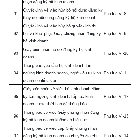
nhận đăng ký hộ kinh doanh
Quyết định về việc hủy bỏ nội dung đăng ký
91
Phụ lục VI-8
thay đổi nội dung đăng ký hộ kinh doanh
Quyết định về việc hủy bỏ q
uyết định thu
92
hồi
và khôi phục Giấy chứng nhận đăng ký
Phụ lục VI-9
hộ kinh doanh
Giấy biên nhận hồ sơ đăng ký hộ kinh
93
Phụ lục VI-10
doanh
Thông báo yêu cầu hộ kinh doanh tạm
94
ngừng kinh doanh ngành, nghề đầu tư kinh
Phụ lục VI-11
doanh có điều kiện
Giấy xác nhận về việc hộ kinh doanh đăng
95
ký tạm ngừng kinh doanh/tiếp tục kinh
Phụ lục VI-12
doanh trước thời hạn đã thông báo
Thông báo về việc Giấy chứng nhận đăng
96
Phụ lục VI-13
ký hộ kinh doanh không có hiệu lực
Thông báo về việc cấp Giấy chứng nhận
97
đăng ký hộ kinh doanh do chuyển địa chỉ
Phụ lục VI-14