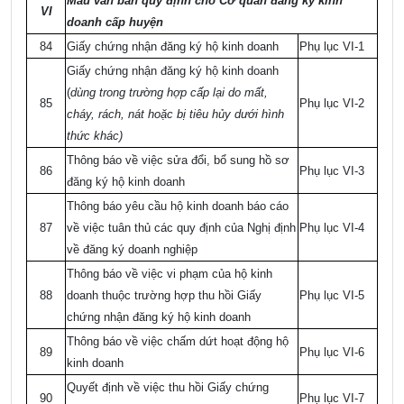
Mẫu văn bản quy định cho Cơ quan đăng ký kinh
VI
doanh cấp huyện
84
Giấy chứng nhận đăng ký hộ kinh doanh
Phụ lục VI-1
Giấy chứng nhận đăng ký hộ kinh doanh
(
dùng trong trường hợp cấp lại do mất,
85
Phụ lục VI-2
cháy, rách, nát hoặc bị tiêu hủy dưới hình
thức khác)
Thông báo về việc sửa đổi, bổ sung hồ sơ
86
Phụ lục VI-3
đăng ký hộ kinh doanh
Thông báo yêu cầu hộ kinh doanh báo cáo
87
về việc tuân thủ các quy định của Nghị định
Phụ lục VI-4
về đăng ký doanh nghiệp
Thông báo về việc vi phạm của hộ kinh
88
doanh thuộc trường hợp thu hồi Giấy
Phụ lục VI-5
chứng nhận đăng ký hộ kinh doanh
Thông báo về việc chấm dứt hoạt động hộ
89
Phụ lục VI-6
kinh doanh
Quyết định về việc thu hồi Giấy chứng
90
Phụ lục VI-7