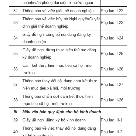
nhánh/văn phòng đại diện ở nước ngoài
32
Thông báo về việc giải thể doanh nghiệp
Phụ lục II-22
Thông báo về việc hủy bỏ Nghị quyết/Quyết
33
Phụ lục II-23
định giải thể doanh nghiệp
Giấy đề nghị công bố nội dung đăng ký
34
Phụ lục II-24
doanh nghiệp
Giấy đề nghị dừng thực hiện thủ tục đăng
35
Phụ lục II-25
ký doanh nghiệp
Cam kết thực hiện mục tiêu xã hội, môi
36
Phụ lục II-26
trường
Thông báo thay đổi nội dung cam kết thực
37
Phụ lục II-27
hiện mục tiêu xã hội, môi trường
Thông báo chấm dứt cam kết thực hiện
38
Phụ lục II-28
mục tiêu xã hội, môi trường
III
Mẫu văn bản quy định cho hộ kinh doanh
39
Giấy đề nghị đăng ký hộ kinh doanh
Phụ lục III-1
Thông báo về việc thay đổi nội dung đăng
40
Phụ lục III-2
ký hộ kinh doanh