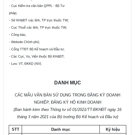
- C
ụ
c Kiểm
t
ra văn b
ả
n QPPL - Bộ Tư
pháp;
- S
ở
K
H
&ĐT c
á
c t
ỉ
nh, TP trực
thuộc
TW;
-
Cục Thu
ế
các t
ỉ
nh, TP trực thuộc TW;
-
Công báo,
-
Website Chính ph
ủ;
- Cổ
ng TTĐT Bộ K
ế
hoạch và Đ
ầ
u tư;
- C
á
c
Cục,
Vụ
,
Viện thuộc
B
ộ KH&
Đ
T;
-
Lưu: VT, ĐKKD (NV).
DANH MỤC
CÁC MẪU VĂN BẢN SỬ DỤNG TRONG ĐĂNG KÝ DOANH
NGHIỆP, ĐĂNG KÝ HỘ KINH DOANH
(Ban hành kèm theo Thông tư số 01/2021/TT-BKHĐT
ngày 16
tháng 3 năm 2021 của Bộ trưởng Bộ Kế hoạch và Đầu tư)
STT
Danh mục
Ký hiệu