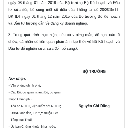
ngày 08 tháng 01 năm 2019 của Bộ trưởng Bộ Kế hoạch và Đầu
tư sửa đổi, bổ sung một số điều của Thông tư số 20/2015/TT-
BKHĐT ngày 01 tháng 12 năm 2015 của Bộ trưởng Bộ Kế hoạch
và Đầu tư hướng dẫn về đăng ký doanh nghiệp.
3. Trong quá trình thực hiện, nếu có vướng mắc, đề nghị các tổ
chức, cá nhân có liên quan
phản ánh kịp thời về Bộ Kế hoạch và
Đầu tư để nghiên cứu, sửa đổi, bổ sung./.
BỘ TRƯỞNG
Nơi nhận:
- Văn phòng chính phủ;
- C
á
c Bộ, cơ quan ngang Bộ; cơ quan
thuộc C
hí
nh ph
ủ
;
Nguyễn Chí Dũng
- T
òa
án NDTC, viện Kiểm sát NDTC;
- UBND các
tỉ
nh, TP trực thuộc TW;
- T
ổ
ng cục Thu
ế
;
- Ủ
y
b
an Ch
ứ
ng khoán Nhà nước;