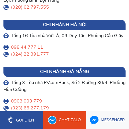
Lợi, Phường Bình Lợi Trung
(028) 62.797.555
CHI NHÁNH HÀ NỘI
Tầng 16 Tòa nhà Việt Á, 09 Duy Tân, Phường Cầu Giấy
098 44 777 11
(024) 22.391.777
CHI NHÁNH ĐÀ NẴNG
Tầng 3 Tòa nhà PVcomBank, Số 2 Đường 30/4, Phường
Hòa Cường
0903 003 779
(023) 66.277.179
CHAT ZALO
MESSENGER
GỌI ĐIỆN
CHI NHÁNH CẦN THƠ