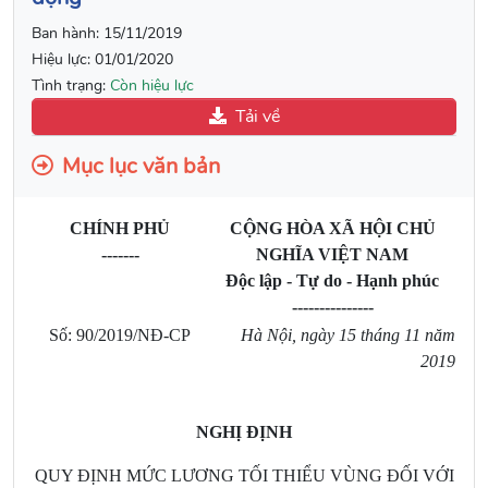
Ban hành:
15/11/2019
Hiệu lực:
01/01/2020
Tình trạng:
Còn hiệu lực
Tải về
Mục lục văn bản
CHÍNH PHỦ
CỘNG HÒA XÃ HỘI CHỦ
-------
NGHĨA VIỆT NAM
Độc lập - Tự do - Hạnh phúc
---------------
Số: 90/2019/NĐ-CP
Hà Nội, ngày 15 thá
ng 11 năm
2019
NGHỊ ĐỊNH
QUY ĐỊNH MỨC LƯƠNG TỐI THIỂU VÙNG ĐỐI VỚI