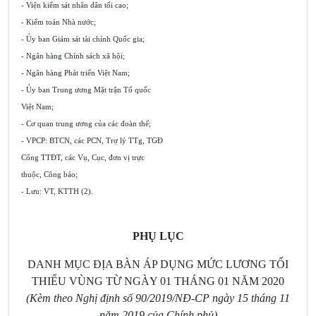
- Viện kiểm sát nhân dân tối cao;
- Kiểm toán Nhà nước;
- Ủy ban Giám sát tài chính Quốc gia;
- Ngân hàng Chính sách xã hội;
- Ngân hàng Phát triển Việt Nam;
- Ủy ban Trung ương Mặt
tr
ận Tổ quốc
Việt Nam;
- Cơ quan trung ương của các đoàn thể;
- VPCP: BTCN, các PCN, Trợ lý TTg, TGĐ
Cổng TTĐT, các Vụ, Cục, đơn vị trực
thuộc, Công báo;
- Lưu: VT, KTTH (2).
PHỤ LỤC
DANH MỤC ĐỊA BÀN ÁP DỤNG MỨC LƯƠNG TỐI
THIỂU VÙNG TỪ NGÀY 01 THÁNG 01 NĂM 2020
(Kèm theo Nghị định số 90/2019/NĐ-CP ngày 15 tháng 11
năm 2019 của Chính phủ)