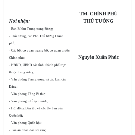
TM. CHÍNH PHỦ
Nơi nhận:
THỦ TƯỚNG
- Ban Bí thư Trung ương Đảng;
- Thủ tướng, các Phó Thủ tướng Chính
phủ;
- Các bộ, cơ quan ngang bộ, cơ quan thuộc
Nguyễn Xuân Phúc
Chính phủ;
- HĐND, UBND các tỉnh, thành phố trực
thuộc trung ư
ơng;
- Văn phòng Trung ương và các Ban của
Đảng;
- Văn phòng Tổng Bí thư;
- Văn phòng Chủ tịch nước;
- Hội đồng Dân tộc và các Ủy ban của
Quốc hội;
- Văn phòng Quốc hội;
- Tòa án nhân dân tối cao;