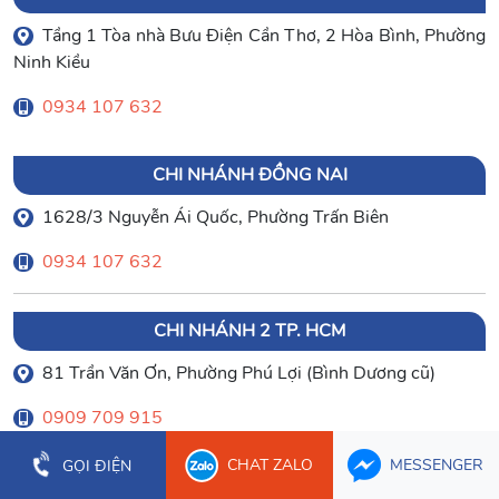
Tầng 1 Tòa nhà Bưu Điện Cần Thơ, 2 Hòa Bình, Phường
Ninh Kiều
0934 107 632
CHI NHÁNH ĐỒNG NAI
1628/3 Nguyễn Ái Quốc, Phường Trấn Biên
0934 107 632
CHI NHÁNH 2 TP. HCM
81 Trần Văn Ơn, Phường Phú Lợi (Bình Dương cũ)
0909 709 915
CHAT ZALO
MESSENGER
GỌI ĐIỆN
© 2007 Công ty Kế Toán Anpha giữ bản quyền nội dung
trên website này.