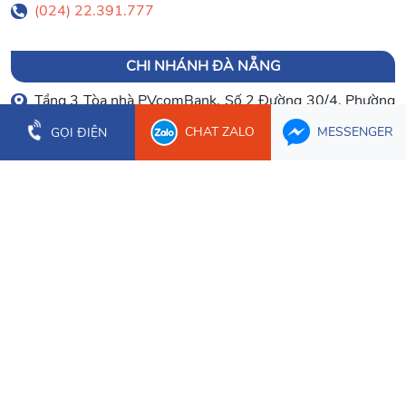
(024) 22.391.777
CHI NHÁNH ĐÀ NẴNG
Tầng 3 Tòa nhà PVcomBank, Số 2 Đường 30/4, Phường
Hòa Cường
CHAT ZALO
MESSENGER
GỌI ĐIỆN
0903 003 779
(023) 66.277.179
CHI NHÁNH CẦN THƠ
Tầng 1 Tòa nhà Bưu Điện Cần Thơ, 2 Hòa Bình, Phường
Ninh Kiều
0934 107 632
CHI NHÁNH ĐỒNG NAI