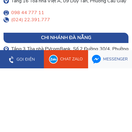
Tầng 16 Tòa nhà Việt Á, 09 Duy Tân, Phường Cầu Giấy
098 44 777 11
(024) 22.391.777
CHI NHÁNH ĐÀ NẴNG
Tầng 3 Tòa nhà PVcomBank, Số 2 Đường 30/4, Phường
Hòa Cường
CHAT ZALO
MESSENGER
GỌI ĐIỆN
0903 003 779
(023) 66.277.179
CHI NHÁNH CẦN THƠ
Tầng 1 Tòa nhà Bưu Điện Cần Thơ, 2 Hòa Bình, Phường
Ninh Kiều
0934 107 632