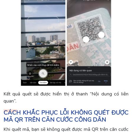
Kết quả quét sẽ được hiển thị ở thanh “Nội dung có liên
quan”.
CÁCH KHẮC PHỤC LỖI KHÔNG QUÉT ĐƯỢC
MÃ QR TRÊN CĂN CƯỚC CÔNG DÂN
Khi quét mã, bạn sẽ không quét được mã QR trên căn cước