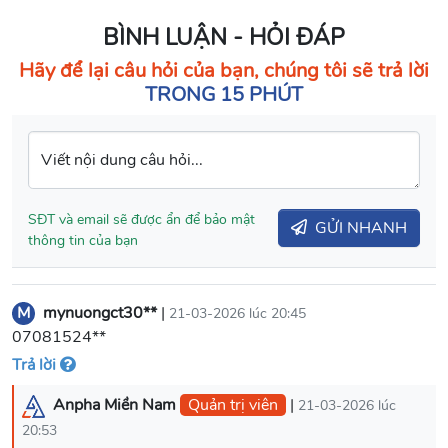
BÌNH LUẬN - HỎI ĐÁP
Hãy để lại câu hỏi của bạn, chúng tôi sẽ trả lời
TRONG 15 PHÚT
Viết nội dung câu hỏi...
SĐT và email sẽ được ẩn để bảo mật
GỬI NHANH
thông tin của bạn
M
mynuongct30**
|
21-03-2026 lúc 20:45
07081524**
Trả lời
Anpha Miền Nam
Quản trị viên
|
21-03-2026 lúc
20:53