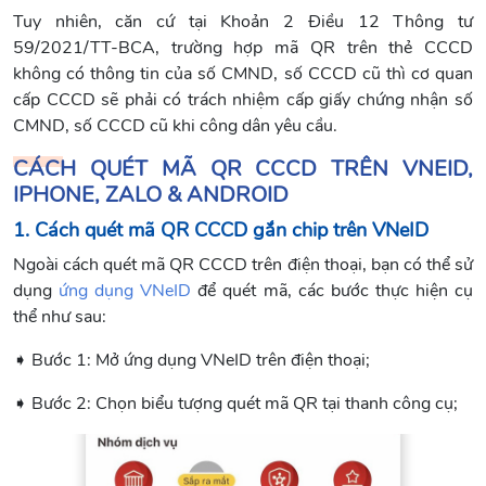
Tuy nhiên, căn cứ tại Khoản 2 Điều 12 Thông tư
59/2021/TT-BCA, trường hợp mã QR trên thẻ CCCD
không có thông tin của số CMND, số CCCD cũ thì cơ quan
cấp CCCD sẽ phải có trách nhiệm cấp giấy chứng nhận số
CMND, số CCCD cũ khi công dân yêu cầu.
CÁCH QUÉT MÃ QR CCCD TRÊN VNEID,
IPHONE, ZALO & ANDROID
1. Cách quét mã QR CCCD gắn chip trên VNeID
Ngoài cách quét mã QR CCCD trên điện thoại, bạn có thể sử
dụng
ứng dụng VNeID
để quét mã, các bước thực hiện cụ
thể như sau:
➧ Bước 1: Mở ứng dụng VNeID trên điện thoại;
➧ Bước 2: Chọn biểu tượng quét mã QR tại thanh công cụ;