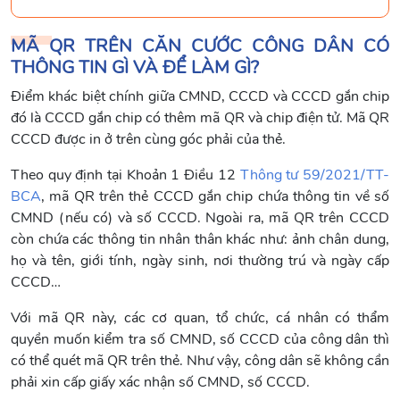
MÃ QR TRÊN CĂN CƯỚC CÔNG DÂN CÓ
THÔNG TIN GÌ VÀ ĐỂ LÀM GÌ?
Điểm khác biệt chính giữa CMND, CCCD và CCCD gắn chip
đó là CCCD gắn chip có thêm mã QR và chip điện tử. Mã QR
CCCD được in ở trên cùng góc phải của thẻ.
Theo quy định tại Khoản 1 Điều 12
Thông tư 59/2021/TT-
BCA
, mã QR trên thẻ CCCD gắn chip chứa thông tin về số
CMND (nếu có) và số CCCD. Ngoài ra, mã QR trên CCCD
còn chứa các thông tin nhân thân khác như: ảnh chân dung,
họ và tên, giới tính, ngày sinh, nơi thường trú và ngày cấp
CCCD…
Với mã QR này, các cơ quan, tổ chức, cá nhân có thẩm
quyền muốn kiểm tra số CMND, số CCCD của công dân thì
có thể quét mã QR trên thẻ. Như vậy, công dân sẽ không cần
phải xin cấp giấy xác nhận số CMND, số CCCD.