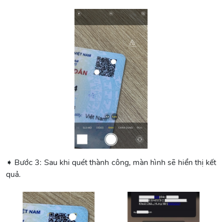
➧ Bước 3: Sau khi quét thành công, màn hình sẽ hiển thị kết
quả.