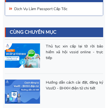
Dịch Vụ Làm Passport
Cấp Tốc
CÙNG CHUYÊN MỤC
Thủ tục xin cấp lại tờ rời bảo
hiểm xã hội vssid online - trực
tiếp
Hướng dẫn cách cài đặt, đăng ký
VssID - BHXH điện tử chi tiết