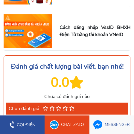
Cách đăng nhập VssID BHXH
Điện Tử bằng tài khoản VNeID
Đánh giá chất lượng bài viết, bạn nhé!
0.0
Chưa có đánh giá nào
Chọn đánh giá
CHAT ZALO
MESSENGER
GỌI ĐIỆN
BÌNH LUẬN - HỎI ĐÁP