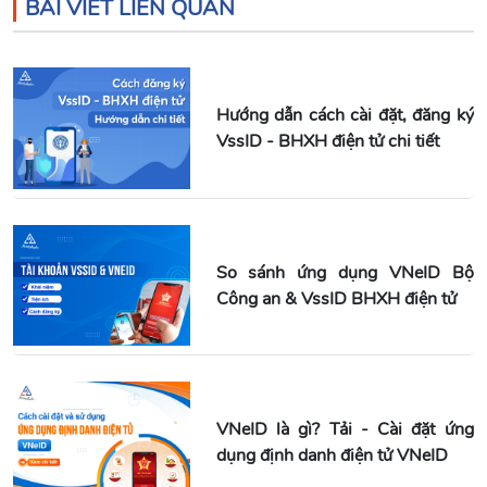
BÀI VIẾT LIÊN QUAN
Hướng dẫn cách cài đặt, đăng ký
VssID - BHXH điện tử chi tiết
So sánh ứng dụng VNeID Bộ
Công an & VssID BHXH điện tử
VNeID là gì? Tải - Cài đặt ứng
dụng định danh điện tử VNeID