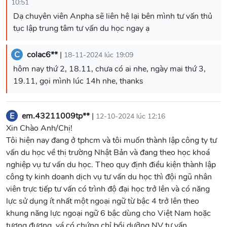
10:51
Dạ chuyên viên Anpha sẽ liên hệ lại bên mình tư vấn thủ
tục lập trung tâm tư vấn du học ngay ạ
C
colac6**
|
18-11-2024 lúc 19:09
hôm nay thứ 2, 18.11, chưa có ai nhe, ngày mai thứ 3,
19.11, gọi mình lúc 14h nhe, thanks
E
em.43211009tp**
|
12-10-2024 lúc 12:16
Xin Chào Anh/Chị!
Tôi hiện nay đang ở tphcm và tôi muốn thành lập công ty tư
vấn du học về thị trường Nhật Bản và đang theo học khoá
nghiệp vụ tư vấn du học. Theo quy định điều kiện thành lập
công ty kinh doanh dịch vụ tư vấn du học thì đội ngũ nhân
viên trực tiếp tư vấn có trình độ đại học trở lên và có năng
lực sử dụng ít nhất một ngoại ngữ từ bậc 4 trở lên theo
khung năng lực ngoại ngữ 6 bậc dùng cho Việt Nam hoặc
tương đương, vá có chứng chỉ bồi dưỡng NV tư vấn.