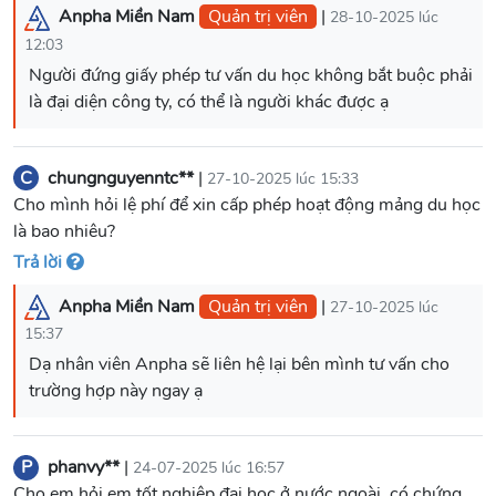
Anpha Miền Nam
Quản trị viên
|
28-10-2025 lúc
12:03
Người đứng giấy phép tư vấn du học không bắt buộc phải
là đại diện công ty, có thể là người khác được ạ
C
chungnguyenntc**
|
27-10-2025 lúc 15:33
Cho mình hỏi lệ phí để xin cấp phép hoạt động mảng du học
là bao nhiêu?
Trả lời
Anpha Miền Nam
Quản trị viên
|
27-10-2025 lúc
15:37
Dạ nhân viên Anpha sẽ liên hệ lại bên mình tư vấn cho
P
phanvy**
|
24-07-2025 lúc 16:57
Cho em hỏi em tốt nghiệp đại học ở nước ngoài, có chứng