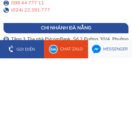
098 44 777 11
(024) 22.391.777
CHI NHÁNH ĐÀ NẴNG
Tầng 3 Tòa nhà PVcomBank, Số 2 Đường 30/4, Phường
Hòa Cường
CHAT ZALO
MESSENGER
GỌI ĐIỆN
0903 003 779
(023) 66.277.179
CHI NHÁNH CẦN THƠ
Tầng 1 Tòa nhà Bưu Điện Cần Thơ, 2 Hòa Bình, Phường
Ninh Kiều
0934 107 632
CHI NHÁNH ĐỒNG NAI