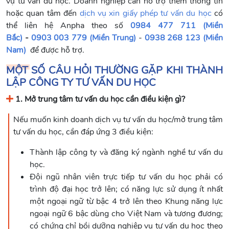
vụ tư vấn du học. Doanh nghiệp cần hỗ trợ thêm thông tin
hoặc quan tâm đến
dịch vụ xin giấy phép tư vấn du học
có
thể liên hệ Anpha theo số
0984 477 711 (Miền
Bắc)
-
0903 003 779 (Miền Trung)
-
0938 268 123 (Miền
Nam)
để được hỗ trợ.
MỘT SỐ CÂU HỎI THƯỜNG GẶP KHI THÀNH
LẬP CÔNG TY TƯ VẤN DU HỌC
1. Mở trung tâm tư vấn du học cần điều kiện gì?
Nếu muốn kinh doanh dịch vụ tư vấn du học/mở trung tâm
tư vấn du học, cần đáp ứng 3 điều kiện:
Thành lập công ty và đăng ký ngành nghề tư vấn du
học.
Đội ngũ nhân viên trực tiếp tư vấn du học phải có
trình độ đại học trở lên; có năng lực sử dụng ít nhất
một ngoại ngữ từ bậc 4 trở lên theo Khung năng lực
ngoại ngữ 6 bậc dùng cho Việt Nam và tương đương;
có chứng chỉ bồi dưỡng nghiệp vụ tư vấn du học theo