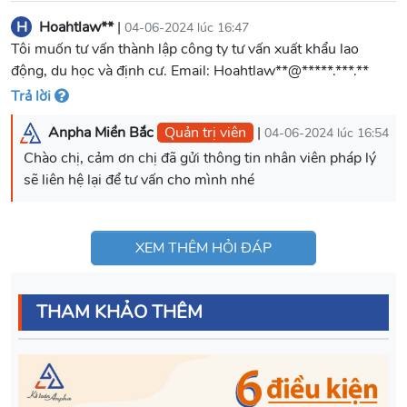
H
Hoahtlaw**
|
04-06-2024 lúc 16:47
Tôi muốn tư vấn thành lập công ty tư vấn xuất khẩu lao
động, du học và định cư. Email: Hoahtlaw**@*****.***.**
Trả lời
Anpha Miền Bắc
Quản trị viên
|
04-06-2024 lúc 16:54
Chào chị, cảm ơn chị đã gửi thông tin nhân viên pháp lý
sẽ liên hệ lại để tư vấn cho mình nhé
XEM THÊM HỎI ĐÁP
THAM KHẢO THÊM