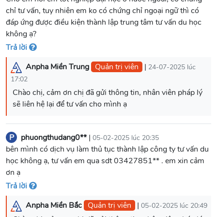
chỉ tư vấn, tuy nhiên em ko có chứng chỉ ngoại ngữ thì có
đáp ứng được điều kiện thành lập trung tâm tư vấn du học
không ạ?
Trả lời
Anpha Miền Trung
Quản trị viên
|
24-07-2025 lúc
17:02
Chào chị, cảm ơn chị đã gửi thông tin, nhân viên pháp lý
sẽ liên hệ lại để tư vấn cho mình ạ
P
phuongthudang0**
|
05-02-2025 lúc 20:35
bên mình có dịch vụ làm thủ tục thành lập công ty tư vấn du
học không ạ, tư vấn em qua sdt 03427851** . em xin cảm
ơn ạ
Trả lời
Anpha Miền Bắc
Quản trị viên
|
05-02-2025 lúc 20:49