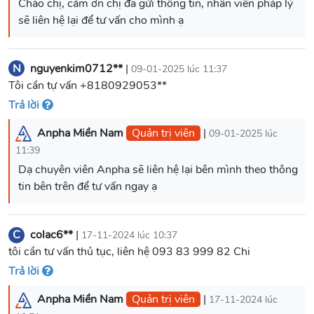
Chào chị, cảm ơn chị đã gửi thông tin, nhân viên pháp lý
sẽ liên hệ lại để tư vấn cho mình ạ
N
nguyenkim0712**
|
09-01-2025 lúc 11:37
Tôi cần tự vấn +8180929053**
Trả lời
Anpha Miền Nam
Quản trị viên
|
09-01-2025 lúc
11:39
Dạ chuyên viên Anpha sẽ liên hệ lại bên mình theo thông
tin bên trên để tư vấn ngay ạ
C
colac6**
|
17-11-2024 lúc 10:37
tôi cần tư vấn thủ tục, liên hệ 093 83 999 82 Chi
Trả lời
Anpha Miền Nam
Quản trị viên
|
17-11-2024 lúc