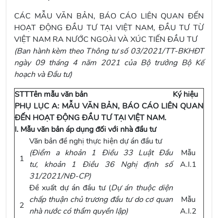
CÁC MẪU VĂN BẢN, BÁO CÁO LIÊN QUAN ĐẾN
HOẠT ĐỘNG ĐẦU TƯ TẠI VIỆT NAM, ĐẦU TƯ TỪ
VIỆT NAM RA NƯỚC NGOÀI VÀ XÚC TIẾN ĐẦU TƯ
(Ban hành kèm theo Thông tư số 03/2021/TT-BKHĐT
ngày 09 tháng 4 năm 2021 của Bộ trưởng Bộ Kế
hoạch và Đầu tư)
STT
Tên mẫu văn bản
Ký hiệu
PHỤ LỤC A: MẪU VĂN BẢN, BÁO CÁO LIÊN QUAN
ĐẾN HOẠT ĐỘNG ĐẦU TƯ TẠI VIỆT NAM.
I. Mẫu văn bản áp dụng đối với nhà đầu tư
Văn bản đề nghị thực hiện dự án đầu tư
(
Điểm a khoản 1 Điều 33 Luật Đầu
Mẫu
1
tư
,
khoản 1 Điều 36 Nghị định số
A.I.1
31/2021/NĐ-CP
)
Đề xuất dự án đầu tư (
Dự án thuộc diện
chấp thuận chủ trương đầu tư do cơ quan
Mẫu
2
nhà nước có thẩm quyền lập)
A.I.2