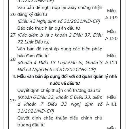
31/2021/NĐ-CP
)
Văn bản đề nghị nộp lại Giấy chứng nhận
Mẫu
26
đăng ký đầu tư
A.I.19
(
Điều 42 Nghị định số 31/2021/NĐ-CP
)
Báo cáo thực hiện dự án đầu tư
Mẫu
27
(Các
điểm b và c khoản 2 Điều 37, Điều
A.I.20
72 Luật Đầu tư
)
Văn bản đề nghị áp dụng các biện pháp
bảo đảm đầu tư
Mẫu
28
(
Khoản 4 Điều 13 Luật Đầu tư
,
khoản 3
A.I.21
Điều 4 Nghị định số 31/2021/NĐ-CP
)
II. Mẫu văn bản áp dụng đối với cơ quan quản lý nhà
nước về đầu tư
Quyết định chấp thuận chủ trương đầu tư
(
Khoản 6 Điều 32, khoản 5 Điều 33, điểm
Mẫu
29
d khoản 7 Điều 33 Nghị định số
A.II.1
31/2021/NĐ-CP
)
Quyết định chấp thuận điều chỉnh chủ
trương đầu tư
Mẫu