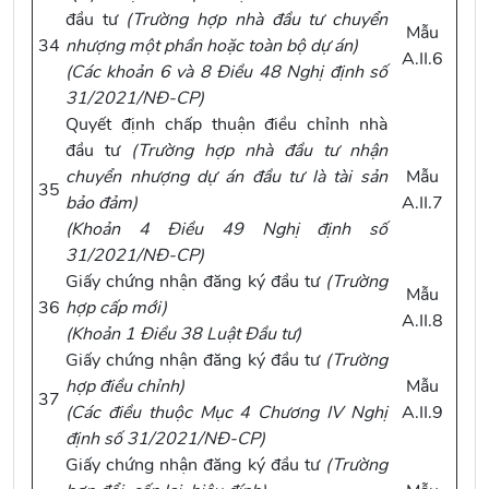
đầu tư
(Trường hợp nhà đầu tư chuyển
Mẫu
34
nhượng một phần hoặc toàn bộ dự án)
A.II.6
(Các
khoản 6 và 8 Điều 48 Nghị định số
31/2021/NĐ-CP
)
Quyết định chấp thuận điều chỉnh nhà
đầu tư
(Trường hợp nhà đầu tư nhận
chuyển nhượng dự án đầu tư là tài sản
Mẫu
35
bảo đảm)
A.II.7
(
Khoản 4 Điều 49 Nghị định số
31/2021/NĐ-CP
)
Giấy chứng nhận đăng ký đầu tư
(Trường
Mẫu
36
hợp cấp mới)
A.II.8
(
Khoản 1 Điều 38 Luật Đầu tư
)
Giấy chứng nhận đăng ký đầu tư
(Trường
hợp điều chỉnh)
Mẫu
37
(Các điều thuộc
Mục 4 Chương IV Nghị
A.II.9
định số 31/2021/NĐ-CP
)
Giấy chứng nhận đăng ký đầu tư
(Trường