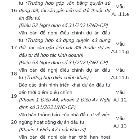
tư
(Trường hợp góp vốn bằng quyền sử
Mẫu
16
dụng đất, tài sản gắn liến với đất thuộc dự
A.I.11.e
án đầu tư)
(
Điều 52 Nghị định số 31/2021/NĐ-CP
)
Văn bản đề nghị điều chỉnh dự án đầu
tư
(Trường hợp sử dụng quyền sử dụng
Mẫu
17
đất, tài sản gắn liền với đất thuộc dự án
A.I.11.g
đầu tư để hợp tác kinh doanh)
(
Điều 53 Nghị định số 31/2021/NĐ-CP
)
Văn bản đề nghị điều chỉnh dự án đầu
Mẫu
18
tư
(Trường hợp điều chỉnh khác)
A.I.11.h
Báo cáo tình hình triển khai dự án đầu tư
đến thời điểm điều chỉnh
Mẫu
19
(
Khoản 1 Điều 44, khoản 2 Điều 47 Nghị
A.I.12
định số 31/2021/NĐ-CP
)
Văn bản thông báo của nhà đầu tư về việc
Mẫu
20
ngừng hoạt động dự án đầu tư
A.I.13
(
Khoản 1 Điều 47 Luật Đầu tư
)
Văn bản đề nghị gia hạn thời hạn hoạt