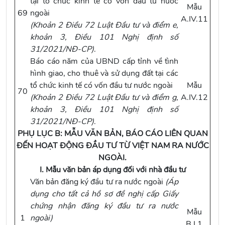
tại tổ chức kinh tế có vốn đầu tư nước
Mẫu
69
ngoài
A.IV.11
(
Khoản 2 Điều 72 Luật Đầu tư
và
điểm e,
khoản 3, Điều 101 Nghị định số
31/2021/NĐ-CP
)
.
Báo cáo năm của UBND cấp tỉnh về tình
hình giao, cho thuê và sử dụng đất tại các
tổ chức kinh tế có vốn đầu tư nước ngoài
Mẫu
70
(
Khoản 2 Điều 72 Luật Đầu tư
và
điểm g,
A.IV.12
khoản 3, Điều 101 Nghị định số
31/2021/NĐ-CP
)
.
PHỤ LỤC B: MẪU VĂN BẢN, BÁO CÁO LIÊN QUAN
ĐẾN HOẠT ĐỘNG ĐẦU TƯ TỪ VIỆT NAM RA NƯỚC
NGOÀI.
I. Mẫu văn bản áp dụng đối với nhà đầu tư
Văn bản đăng ký đầu tư ra nước ngoài
(Áp
dụng cho tất cả hồ sơ đề nghị cấp Giấy
chứng nhận đăng ký đầu tư ra nước
Mẫu
1
ngoài
)
B.I.1