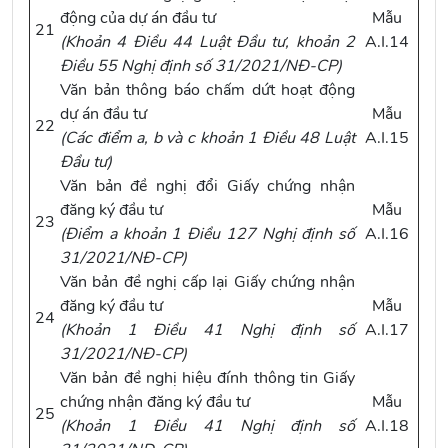
động của dự án đầu tư
Mẫu
21
(
Khoản 4 Điều 44 Luật Đầu tư
,
khoản 2
A.I.14
Điều 55 Nghị định số 31/2021/NĐ-CP
)
Văn bản thông báo chấm dứt hoạt động
dự án đầu tư
Mẫu
22
(Các
điểm a, b và c khoản 1 Điều 48 Luật
A.I.15
Đầu tư
)
Văn bản đề nghị đổi Giấy chứng nhận
đăng ký đầu tư
Mẫu
23
(
Điểm a khoản 1 Điều 127 Nghị định số
A.I.16
31/2021/NĐ-CP
)
Văn bản đề nghị cấp lại Giấy chứng nhận
đăng ký đầu tư
Mẫu
24
(
Khoản 1 Điều 41 Nghị định số
A.I.17
31/2021/NĐ-CP
)
Văn bản đề nghị hiệu đính thông tin Giấy
chứng nhận đăng ký đầu tư
Mẫu
25
(
Khoản 1 Điều 41 Nghị định số
A.I.18