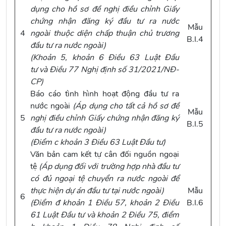
dụng cho hồ sơ đề nghị
điều chỉnh
Giấy
chứng nhận đăng ký đầu tư ra nước
Mẫu
4
ngoài
thuộc diện chấp thuận chủ trương
B.I.4
đầu tư ra nước ngoài
)
(
Khoản 5, khoản 6 Điều 63 Luật Đầu
tư
và
Điều 77 Nghị định số 31/2021/NĐ-
CP
)
Báo cáo tình hình hoạt động đầu tư ra
nước ngoài
(
Áp dụng cho tất cả hồ sơ đề
Mẫu
5
nghị điều chỉnh Giấy chứng nhận đăng ký
B.I.5
đầu tư ra nước ngoài)
(
Điểm c khoản 3 Điều 63 Luật Đầu tư
)
Văn bản cam kết tự cân đối nguồn ngoại
tệ
(Áp
dụng đối với
t
rường hợp nhà đầu tư
có
đủ
ngoại tệ
chuyển ra nước ngoài
để
thực hiện dự án đầu tư
t
ại nước ngoài
)
Mẫu
6
(
Điểm đ khoản 1 Điều 57, khoản 2 Điều
B.I.6
61 Luật Đầu tư
và
khoản 2 Điều 75, điểm