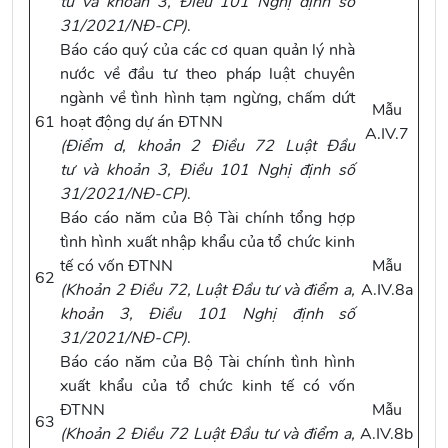
tư
và
khoản 3, Điều 101 Nghị định số
31/2021/NĐ-CP
)
.
Báo cáo quý của các cơ quan quản lý nhà
nước về đầu tư theo pháp luật chuyên
ngành về tình hình tạm ngừng, chấm dứt
Mẫu
61
hoạt động dự án ĐTNN
A.IV.7
(
Điểm d, khoản 2 Điều 72 Luật Đầu
tư
và
khoản 3, Điều 101 Nghị định số
31/2021/NĐ-CP
)
.
Báo cáo năm của Bộ Tài chính tổng hợp
tình hình xuất nhập khẩu của tổ chức kinh
tế có vốn ĐTNN
Mẫu
62
(
Khoản 2 Điều 72, Luật Đầu tư
và
điểm a,
A.IV.8a
khoản 3, Điều 101 Nghị định số
31/2021/NĐ-CP
)
.
Báo cáo năm của Bộ Tài chính tình hình
xuất khẩu của tổ chức kinh tế có vốn
ĐTNN
Mẫu
63
(
Khoản 2 Điều 72 Luật Đầu tư
và
điểm a,
A.IV.8b