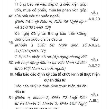
Thông báo về việc đáp ứng điều kiện góp
vốn, mua cổ phần, mua lại phần vốn góp
Mẫu
48
của nhà đầu tư nước ngoài.
A.II.20
(
Điều 26 Luật Đầu tư
,
Điều 66 Nghị định
số 31/2021/NĐ-CP
)
Đề nghị đăng tải thông báo trên Cổng
thông tin quốc gia về đầu tư
Mẫu
49
(
Khoản 1 Điều 58 Nghị định số
A.II.21
31/2021/NĐ-CP
)
Giấy biên nhận hồ sơ
(Áp dụng chung đối
Mẫu
50
với hoạt động đầu tư tại Việt Nam và đầu
A.II.22
tư từ Việt Nam ra nước ngoài)
III. Mẫu báo cáo định kỳ của tổ chức kinh tế thực hiện
dự án đầu tư
Báo cáo quý về tình hình thực hiện dự án
đầu tư
Mẫu
51
(
Điểm a, khoản 2, Điều 72 Luật Đầu
A.III.1
tư
và
khoản 1, khoản 2, Điều 102 Nghị