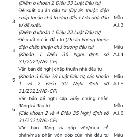
(
Điểm b khoản 2 Điều 33 Luật Đầu tư
)
Đề xuất dự án đầu tư
(
Dự án thuộc diện
chấp thuận chủ trương đầu tư do nhà đầu
Mẫu
3
tư đề xuất)
A.I.3
(
Điểm d khoản 1 Điều 33 Luật Đầu tư
)
Đề xuất dự án đầu tư (
Dự án không thuộc
diện chấp thuận chủ trương đầu tư)
Mẫu
4
(
Khoản 1 Điều 36 Nghị định số
A.I.4
31/2021/NĐ-CP
)
Văn bản đề nghị chấp thuận nhà đầu tư
(
Khoản 3 Điều 29 Luật Đầu tư
, các
khoản
Mẫu
5
1 và 2 Điều 30 Nghị định số
A.I.5
31/2021/NĐ-CP
)
Văn bản đề nghị cấp Giấy chứng nhận
đăng ký đầu tư
Mẫu
6
(Các
khoản 2 và 4 Điều 35 Nghị định số
A.I.6
31/2021/NĐ-CP
)
Văn bản đăng ký góp vốn/mua cổ
phần/mua phần vốn góp của nhà đầu tư
Mẫu