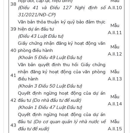
hợp đổi, cấp lại, hiệu đính)
Mẫu
38
(
Điều 41 và Điều 127 Nghị định số
A.II.10
31/2021/NĐ-CP
)
Văn bản thỏa thuận ký quỹ bảo đảm thực
Mẫu
39
hiện dự án đầu tư
A.II.11
(
Điều 43 Luật Đầu tư
)
Giấy chứng nhận đăng ký hoạt động văn
Mẫu
40
phòng điều hành
A.II.12
(
Khoản 5 Điều 49 Luật Đầu tư
)
Văn bản quyết định thu hồi Giấy chứng
nhận đăng ký hoạt động của văn phòng
Mẫu
41
điều hành
A.II.13
(
Khoản 3 Điều 50 Luật Đầu tư
)
Quyết định ngừng hoạt động của dự án
Mẫu
42
đầu tư
(Do nhà đầu tư đề xuất)
A.II.14
(
Khoản 1 Điều 47 Luật Đầu tư
)
Quyết định ngừng hoạt động của dự án
đầu tư
(Do cơ quan quản lý nhà nước về
Mẫu
43
đầu tư đề xuất)
A.II.15