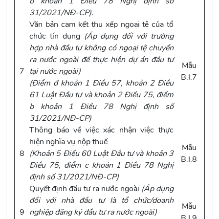
b khoản 1 Điều 78 Nghị định số
31/2021/NĐ-CP
).
Văn bản cam kết thu xếp ngoại tệ của tổ
chức tín dụng
(Áp
dụng đ
ối với
trường
hợp
nhà đầu tư không có ngoại tệ chuyển
ra nước ngoài để thực hiện dự án đầu tư
Mẫu
7
tại nước ngoài)
B.I.7
(
Điểm đ khoản 1 Điều 57, khoản 2 Điều
61 Luật Đầu tư
và
khoản 2 Điều 75, điểm
b khoản 1 Điều 78 Nghị định số
31/2021/NĐ-CP
)
Thông báo về việc xác nhận việc thực
hiện nghĩa vụ nộp thuế
Mẫu
8
(
Khoản 5 Điều 60 Luật Đầu tư
và
khoản 3
B.I.8
Điều 75, điểm c khoản 1 Điều 78 Nghị
định số 31/2021/NĐ-CP
)
Quyết định đầu tư ra nước ngoài
(Áp dụng
đối với nhà đầu tư là tổ chức/doanh
Mẫu
9
nghiệp đăng ký đầu tư ra nước ngoài)
B.I.9