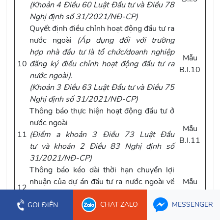
(
Khoản 4 Điều 60 Luật Đầu tư
và
Điều 78
Nghị định số 31/2021/NĐ-CP
)
Quyết định điều chỉnh hoạt động đầu tư ra
nước ngoài
(
Áp dụng đối với trường
hợp
nhà đầu tư
là tổ chức/doanh nghiệp
Mẫu
10
đăng ký điều chỉnh hoạt động đầu tư ra
B.I.10
nước ngoài).
(
Khoản 3 Điều 63 Luật Đầu tư
và
Điều 75
Nghị định số 31/2021/NĐ-CP
)
Thông báo thực hiện hoạt động đầu tư ở
nước ngoài
Mẫu
11
(
Điểm a khoản 3 Điều 73 Luật Đầu
B.I.11
tư
và
khoản 2 Điều 83 Nghị định số
31/2021/NĐ-CP
)
Thông báo kéo dài thời hạn chuyển lợi
nhuận của dự án đầu tư ra nước ngoài về
Mẫu
12
Việt Nam
B.I.12
CHAT ZALO
MESSENGER
(
Khoản 2 Điều 68 Luật Đầu tư
)
GỌI ĐIỆN
Thông báo chuyển nhượng toàn bộ vốn