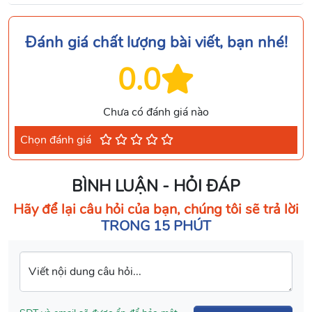
Đánh giá chất lượng bài viết, bạn nhé!
0.0
Chưa có đánh giá nào
Chọn đánh giá
BÌNH LUẬN - HỎI ĐÁP
Hãy để lại câu hỏi của bạn, chúng tôi sẽ trả lời
TRONG 15 PHÚT
Viết nội dung câu hỏi...