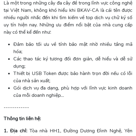
Là một trong những cây đa cây đề trong lĩnh vực công nghệ
tại Việt Nam, không khó hiểu khi BKAV-CA là cái tên được
nhiều người nhắc đến khi tìm kiếm về top dịch vụ chữ ký số
uy tín hiện nay. Những ưu điểm nổi bật của nhà cung cấp
này có thể kể đến như:
Đảm bảo tối ưu về tính bảo mật nhờ nhiều tầng mã
hóa;
Các thao tác ký tương đối đơn giản, dễ hiểu và dễ sử
dụng;
Thiết bị USB Token được bảo hành trọn đời nếu có lỗi
của nhà sản xuất;
Gói dịch vụ đa dạng, phù hợp với lĩnh vực kinh doanh
của mỗi doanh nghiệp…
------------
Thông tin liên hệ:
1. Địa chỉ:
Tòa nhà HH1, Đường Dương Đình Nghệ, Yên