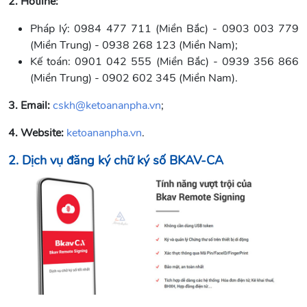
2. Hotline:
Pháp lý: 0984 477 711 (Miền Bắc) - 0903 003 779
(Miền Trung) - 0938 268 123 (Miền Nam);
Kế toán: 0901 042 555 (Miền Bắc) - 0939 356 866
(Miền Trung) - 0902 602 345 (Miền Nam).
3.
Email:
cskh@ketoananpha.vn
;
4. Website:
ketoananpha.vn
.
2. Dịch vụ đăng ký chữ ký số BKAV-CA