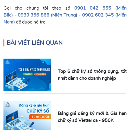
Gọi cho chúng tôi theo số
0901 042 555 (Miền
Bắc)
-
0939 356 866 (Miền Trung)
-
0902 602 345 (Miền
Nam)
để được hỗ trợ.
BÀI VIẾT LIÊN QUAN
Top 6 chữ ký số thông dụng, tốt
nhất dành cho doanh nghiệp
Bảng giá đăng ký mới & Gia hạn
chữ ký số Viettel ca - 950K