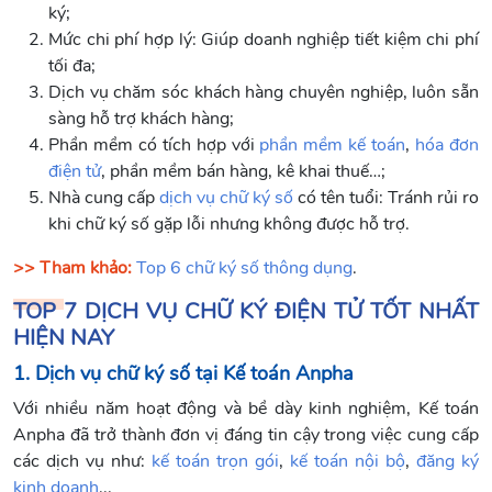
ký;
Mức chi phí hợp lý: Giúp doanh nghiệp tiết kiệm chi phí
tối đa;
Dịch vụ chăm sóc khách hàng chuyên nghiệp, luôn sẵn
sàng hỗ trợ khách hàng;
Phần mềm có tích hợp với
phần mềm kế toán
,
hóa đơn
điện tử
, phần mềm bán hàng, kê khai thuế…;
Nhà cung cấp
dịch vụ chữ ký số
có tên tuổi: Tránh rủi ro
khi chữ ký số gặp lỗi nhưng không được hỗ trợ.
>> Tham khảo:
Top 6 chữ ký số thông dụng
.
TOP 7 DỊCH VỤ CHỮ KÝ ĐIỆN TỬ TỐT NHẤT
HIỆN NAY
1. Dịch vụ chữ ký số tại Kế toán Anpha
Với nhiều năm hoạt động và bề dày kinh nghiệm, Kế toán
Anpha đã trở thành đơn vị đáng tin cậy trong việc cung cấp
các dịch vụ như:
kế toán trọn gói
,
kế toán nội bộ
,
đăng ký
kinh doanh
...