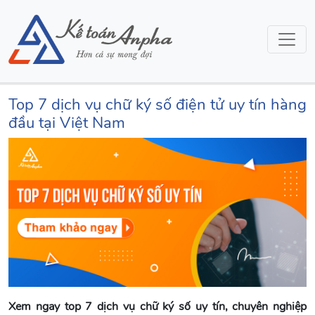
Top 7 dịch vụ chữ ký số điện tử uy tín hàng
đầu tại Việt Nam
Xem ngay top 7 dịch vụ chữ ký số uy tín, chuyên nghiệp