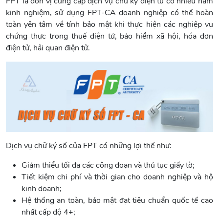
FPT là đơn vị cung cấp dịch vụ chữ ký điện tử có nhiều năm
kinh nghiệm, sử dụng FPT-CA doanh nghiệp có thể hoàn
toàn yên tâm về tính bảo mật khi thực hiện các nghiệp vụ
chứng thực trong thuế điện tử, bảo hiểm xã hội, hóa đơn
điện tử, hải quan điện tử.
Dịch vụ chữ ký số của FPT có những lợi thế như:
Giảm thiểu tối đa các công đoạn và thủ tục giấy tờ;
Tiết kiệm chi phí và thời gian cho doanh nghiệp và hộ
kinh doanh;
Hệ thống an toàn, bảo mật đạt tiêu chuẩn quốc tế cao
nhất cấp độ 4+;