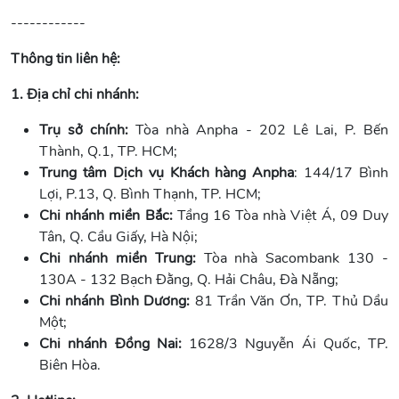
------------
Thông tin liên hệ:
1. Địa chỉ chi nhánh:
Trụ sở chính:
Tòa nhà Anpha - 202 Lê Lai, P. Bến
Thành, Q.1, TP. HCM;
Trung tâm Dịch vụ Khách hàng Anpha
: 144/17 Bình
Lợi, P.13, Q. Bình Thạnh, TP. HCM;
Chi nhánh miền Bắc:
Tầng 16 Tòa nhà Việt Á, 09 Duy
Tân, Q. Cầu Giấy, Hà Nội;
Chi nhánh miền Trung:
Tòa nhà Sacombank 130 -
130A - 132 Bạch Đằng, Q. Hải Châu, Đà Nẵng;
Chi nhánh Bình Dương:
81 Trần Văn Ơn, TP. Thủ Dầu
Một;
Chi nhánh Đồng Nai:
1628/3 Nguyễn Ái Quốc, TP.
Biên Hòa.