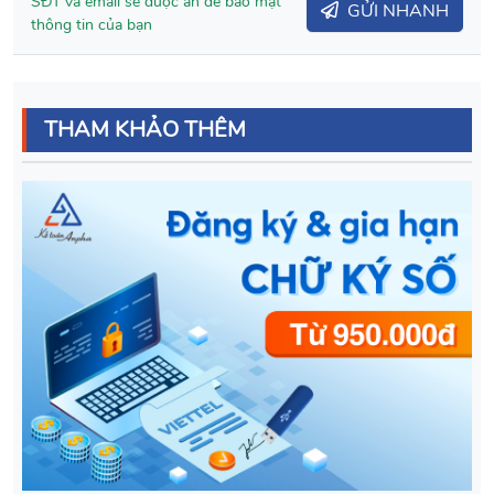
SĐT và email sẽ được ẩn để bảo mật
GỬI NHANH
thông tin của bạn
THAM KHẢO THÊM