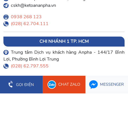
cskh@ketoananpha.vn
0938 268 123
(028) 62.704.111
CHI NHÁNH 1 TP. HCM
Trung tâm Dịch vụ khách hàng Anpha - 144/17 Bình
Lợi, Phường Bình Lợi Trung
(028) 62.797.555
CHI NHÁNH HÀ NỘI
CHAT ZALO
MESSENGER
GỌI ĐIỆN
Tầng 16 Tòa nhà Việt Á, 09 Duy Tân, Phường Cầu Giấy
098 44 777 11
(024) 22.391.777