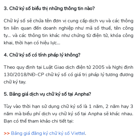
3. Chữ ký số biểu thị những thông tin nào?
Chữ ký số sẽ chứa tên đơn vị cung cấp dịch vụ và các thông
tin liên quan đến doanh nghiệp như mã số thuế, tên công
ty… và các thông tin khác như chứng từ điện tử, khóa công
khai, thời hạn có hiệu lực…
4. Chữ ký số có tính pháp lý không?
Theo quy định tại Luật Giao dịch điện tử 2005 và Nghị định
130/2018/NĐ-CP chữ ký số có giá trị pháp lý tương đương
chữ ký tay.
5. Bảng giá dịch vụ chữ ký số tại Anpha?
Tùy vào thời hạn sử dụng chữ ký số là 1 năm, 2 năm hay 3
năm mà biểu phí dịch vụ chữ ký số tại Anpha sẽ khác nhau.
Bạn có thể tham khảo chi tiết tại:
>>
Bảng giá đăng ký chữ ký số Viettel
.