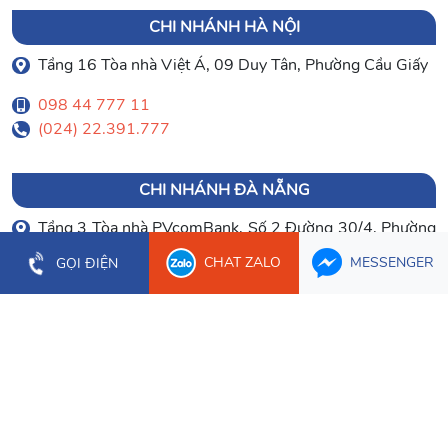
CHI NHÁNH HÀ NỘI
Tầng 16 Tòa nhà Việt Á, 09 Duy Tân, Phường Cầu Giấy
098 44 777 11
(024) 22.391.777
CHI NHÁNH ĐÀ NẴNG
Tầng 3 Tòa nhà PVcomBank, Số 2 Đường 30/4, Phường
Hòa Cường
CHAT ZALO
MESSENGER
GỌI ĐIỆN
0903 003 779
(023) 66.277.179
CHI NHÁNH CẦN THƠ
Tầng 1 Tòa nhà Bưu Điện Cần Thơ, 2 Hòa Bình, Phường
Ninh Kiều