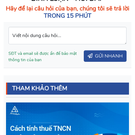
Hãy để lại câu hỏi của bạn, chúng tôi sẽ trả lời
TRONG 15 PHÚT
Viết nội dung câu hỏi...
SĐT và email sẽ được ẩn để bảo mật
GỬI NHANH
thông tin của bạn
THAM KHẢO THÊM