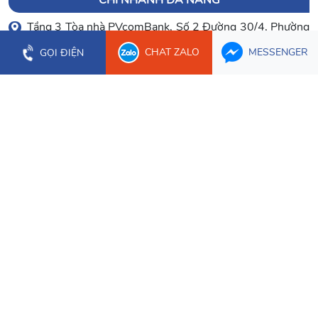
Tầng 3 Tòa nhà PVcomBank, Số 2 Đường 30/4, Phường
Hòa Cường
CHAT ZALO
MESSENGER
GỌI ĐIỆN
0903 003 779
(023) 66.277.179
CHI NHÁNH CẦN THƠ
Tầng 1 Tòa nhà Bưu Điện Cần Thơ, 2 Hòa Bình, Phường
Ninh Kiều
0934 107 632
CHI NHÁNH ĐỒNG NAI
1628/3 Nguyễn Ái Quốc, Phường Trấn Biên
0934 107 632