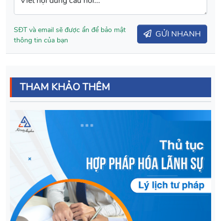
Viết nội dung câu hỏi...
SĐT và email sẽ được ẩn để bảo mật
GỬI NHANH
thông tin của bạn
THAM KHẢO THÊM