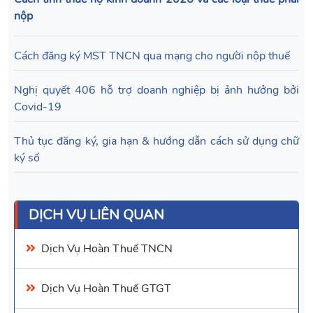
nộp
Cách đăng ký MST TNCN qua mạng cho người nộp thuế
Nghị quyết 406 hỗ trợ doanh nghiệp bị ảnh hưởng bởi
Covid-19
Thủ tục đăng ký, gia hạn & hướng dẫn cách sử dụng chữ
ký số
DỊCH VỤ LIÊN QUAN
Dịch Vụ
Hoàn Thuế TNCN
Dịch Vụ
Hoàn Thuế GTGT