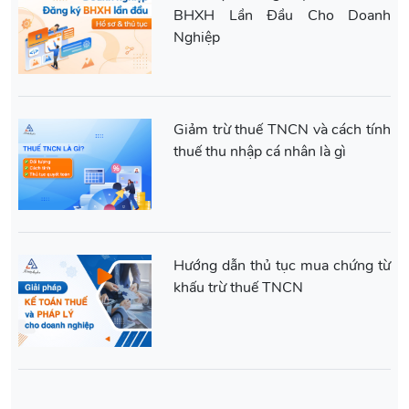
BHXH Lần Đầu Cho Doanh
Nghiệp
Giảm trừ thuế TNCN và cách tính
thuế thu nhập cá nhân là gì
Hướng dẫn thủ tục mua chứng từ
khấu trừ thuế TNCN