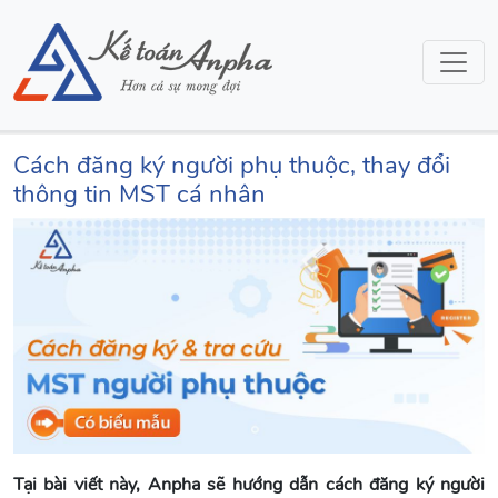
Cách đăng ký người phụ thuộc, thay đổi
thông tin MST cá nhân
Tại bài viết này, Anpha sẽ hướng dẫn cách đăng ký người