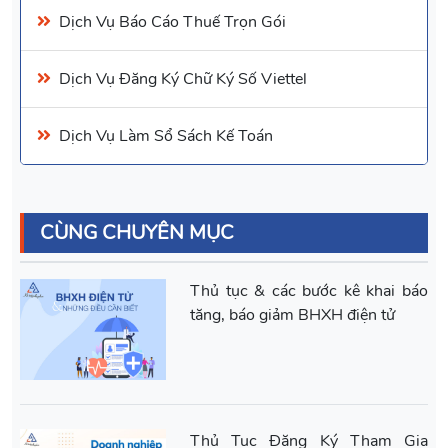
Dịch Vụ
Báo Cáo Thuế
Trọn Gói
Dịch Vụ Đăng Ký Chữ Ký Số
Viettel
Dịch Vụ Làm Sổ Sách Kế Toán
CÙNG CHUYÊN MỤC
Thủ tục & các bước kê khai báo
tăng, báo giảm BHXH điện tử
Thủ Tục Đăng Ký Tham Gia