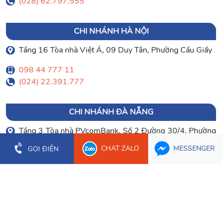
(028) 62.797.555
CHI NHÁNH HÀ NỘI
Tầng 16 Tòa nhà Việt Á, 09 Duy Tân, Phường Cầu Giấy
098 44 777 11
(024) 22.391.777
CHI NHÁNH ĐÀ NẴNG
Tầng 3 Tòa nhà PVcomBank, Số 2 Đường 30/4, Phường
Hòa Cường
CHAT ZALO
MESSENGER
GỌI ĐIỆN
0903 003 779
(023) 66.277.179
CHI NHÁNH CẦN THƠ