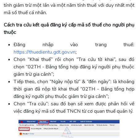
tính giảm trừ một lần và một năm tính thuế với duy nhất một
mã số thuế cá nhân.
Cách tra cứu kết quả đăng ký cấp mã số thuế cho người phụ
thuộc
Đăng nhập vào trang thuế:
https://thuedientu.gdt.gov.vn
;
Chọn “Khai thuế” rồi chọn “Tra cứu tờ khai”, sau đó
chọn “02TH - Bảng tổng hợp đăng ký người phụ thuộc
giảm trừ gia cảnh”;
Tiếp theo, chọn “Ngày nộp từ” & “đến ngày”: là khoảng
thời gian đã nộp tờ khai thuế “02TH - Bảng tổng hợp
đăng ký người phụ thuộc giảm trừ gia cảnh”;
Chọn “Tra cứu”: sau đó bạn sẽ xem được phản hồi về
việc đăng ký mã số thuế TNCN từ cơ quan thuế quản lý.