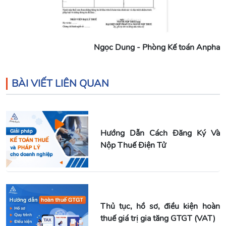
Ngọc Dung - Phòng Kế toán Anpha
BÀI VIẾT LIÊN QUAN
Hướng Dẫn Cách Đăng Ký Và
Nộp Thuế Điện Tử
Thủ tục, hồ sơ, điều kiện hoàn
thuế giá trị gia tăng GTGT (VAT)