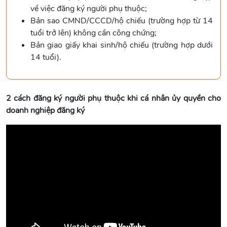
về việc đăng ký người phụ thuộc;
Bản sao CMND/CCCD/hộ chiếu (trường hợp từ 14
tuổi trở lên) không cần công chứng;
Bản giao giấy khai sinh/hộ chiếu (trường hợp dưới
14 tuổi).
2 cách đăng ký người phụ thuộc khi cá nhân ủy quyền cho
doanh nghiệp đăng ký