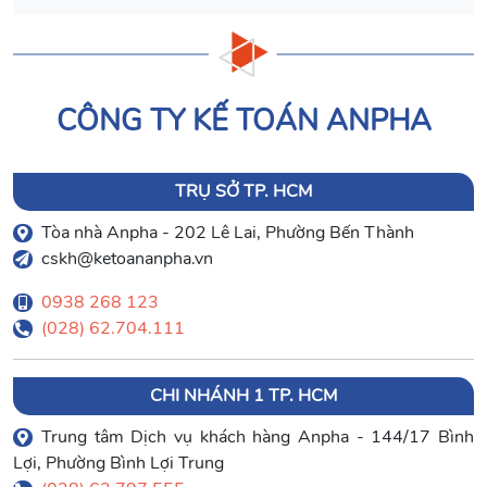
CÔNG TY KẾ TOÁN ANPHA
TRỤ SỞ TP. HCM
Tòa nhà Anpha - 202 Lê Lai, Phường Bến Thành
cskh@ketoananpha.vn
0938 268 123
(028) 62.704.111
CHI NHÁNH 1 TP. HCM
Trung tâm Dịch vụ khách hàng Anpha - 144/17 Bình
Lợi, Phường Bình Lợi Trung