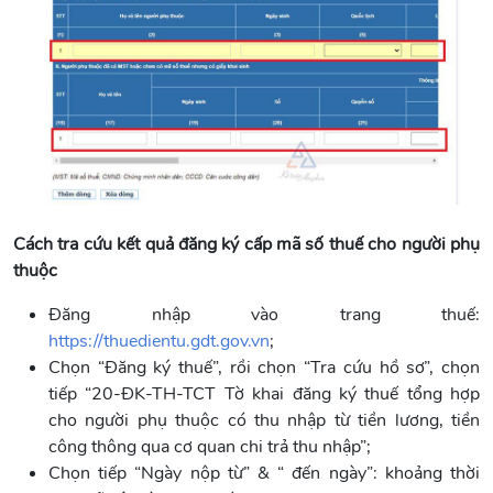
Cách tra cứu kết quả đăng ký cấp mã số thuế cho người phụ
thuộc
Đăng nhập vào trang thuế:
https://thuedientu.gdt.gov.vn
;
Chọn “Đăng ký thuế”, rồi chọn “Tra cứu hồ sơ”, chọn
tiếp “20-ĐK-TH-TCT Tờ khai đăng ký thuế tổng hợp
cho người phụ thuộc có thu nhập từ tiền lương, tiền
công thông qua cơ quan chi trả thu nhập”;
Chọn tiếp “Ngày nộp từ” & “ đến ngày”: khoảng thời