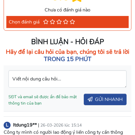
Chưa có đánh giá nào
Chọn đánh giá
BÌNH LUẬN - HỎI ĐÁP
Hãy để lại câu hỏi của bạn, chúng tôi sẽ trả lời
TRONG 15 PHÚT
Viết nội dung câu hỏi...
SĐT và email sẽ được ẩn để bảo mật
GỬI NHANH
thông tin của bạn
L
ltdung19**
|
26-03-2026 lúc 15:14
Công ty mình có người lao động ý liến công ty cần thông