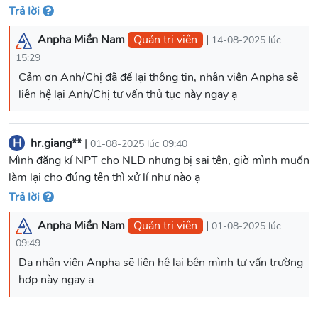
Trả lời
Anpha Miền Nam
Quản trị viên
|
14-08-2025 lúc
15:29
Cảm ơn Anh/Chị đã để lại thông tin, nhân viên Anpha sẽ
H
hr.giang**
|
01-08-2025 lúc 09:40
Mình đăng kí NPT cho NLĐ nhưng bị sai tên, giờ mình muốn
làm lại cho đúng tên thì xử lí như nào ạ
Trả lời
Anpha Miền Nam
Quản trị viên
|
01-08-2025 lúc
09:49
Dạ nhân viên Anpha sẽ liên hệ lại bên mình tư vấn trường