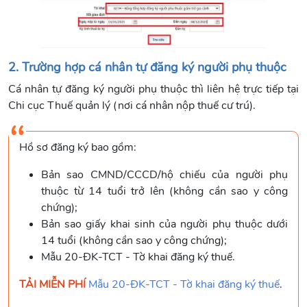
2. Trường hợp cá nhân tự đăng ký người phụ thuộc
Cá nhân tự đăng ký người phụ thuộc thì liên hệ trực tiếp tại
Chi cục Thuế quản lý (nơi cá nhân nộp thuế cư trú).
Hồ sơ đăng ký bao gồm:
Bản sao CMND/CCCD/hộ chiếu của người phụ
thuộc từ 14 tuổi trở lên (không cần sao y công
chứng);
Bản sao giấy khai sinh của người phụ thuộc dưới
14 tuổi (không cần sao y công chứng);
Mẫu 20-ĐK-TCT - Tờ khai đăng ký thuế.
TẢI MIỄN PHÍ
Mẫu 20-ĐK-TCT - Tờ khai đăng ký thuế
.