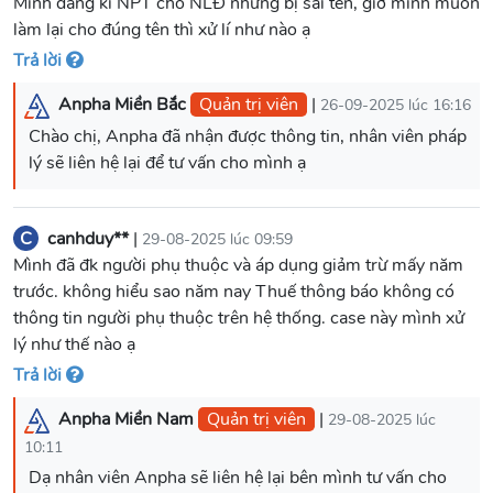
Mình đăng kí NPT cho NLĐ nhưng bị sai tên, giờ mình muốn
làm lại cho đúng tên thì xử lí như nào ạ
Trả lời
Anpha Miền Bắc
Quản trị viên
|
26-09-2025 lúc 16:16
Chào chị, Anpha đã nhận được thông tin, nhân viên pháp
lý sẽ liên hệ lại để tư vấn cho mình ạ
C
canhduy**
|
29-08-2025 lúc 09:59
Mình đã đk người phụ thuộc và áp dụng giảm trừ mấy năm
trước. không hiểu sao năm nay Thuế thông báo không có
thông tin người phụ thuộc trên hệ thống. case này mình xử
lý như thế nào ạ
Trả lời
Anpha Miền Nam
Quản trị viên
|
29-08-2025 lúc
10:11
Dạ nhân viên Anpha sẽ liên hệ lại bên mình tư vấn cho