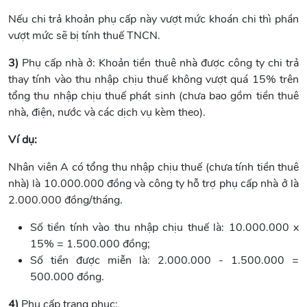
Nếu chi trả khoản phụ cấp này vượt mức khoán chi thì phần
vượt mức sẽ bị tính thuế TNCN.
3)
Phụ cấp nhà ở: Khoản tiền thuê nhà được công ty chi trả
thay tính vào thu nhập chịu thuế không vượt quá 15% trên
tổng thu nhập chịu thuế phát sinh (chưa bao gồm tiền thuê
nhà, điện, nước và các dịch vụ kèm theo).
Ví dụ:
Nhân viên A có tổng thu nhập chịu thuế (chưa tính tiền thuê
nhà) là 10.000.000 đồng và công ty hỗ trợ phụ cấp nhà ở là
2.000.000 đồng/tháng.
Số tiền tính vào thu nhập chịu thuế là: 10.000.000 x
15% = 1.500.000 đồng;
Số tiền được miễn là: 2.000.000 - 1.500.000 =
500.000 đồng.
4)
Phụ cấp trang phục: