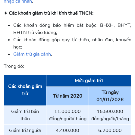
nhập cá nhân
.
➧ Các khoản giảm trừ khi tính thuế TNCN:
Các khoản đóng bảo hiểm bắt buộc: BHXH, BHYT,
BHTN trừ vào lương;
Các khoản đóng góp quỹ từ thiện, nhân đạo, khuyến
học;
Giảm trừ gia cảnh
.
Trong đó:
Mức giảm trừ
Các khoản giảm
Từ ngày
trừ
Từ năm 2020
01/01/2026
Giảm trừ bản
11.000.000
15.500.000
thân
đồng/người/tháng
đồng/người/tháng
Giảm trừ người
4.400.000
6.200.000