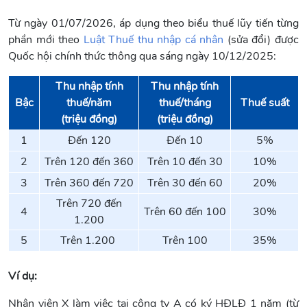
Từ ngày 01/07/2026, áp dụng theo biểu thuế lũy tiến từng
phần mới theo
Luật Thuế thu nhập cá nhân
(sửa đổi) được
Quốc hội chính thức thông qua sáng ngày 10/12/2025:
Thu nhập tính
Thu nhập tính
Bậc
thuế/năm
thuế/tháng
Thuế suất
(triệu đồng)
(triệu đồng)
1
Đến 120
Đến 10
5%
2
Trên 120 đến 360
Trên 10 đến 30
10%
3
Trên 360 đến 720
Trên 30 đến 60
20%
Trên 720 đến
4
Trên 60 đến 100
30%
1.200
5
Trên 1.200
Trên 100
35%
Ví dụ:
Nhân viên X làm việc tại công ty A có ký HĐLĐ 1 năm (từ