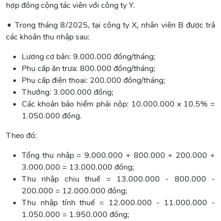
hợp đồng cộng tác viên với công ty Y.
➧ Trong tháng 8/2025, tại công ty X, nhân viên B được trả
các khoản thu nhập sau:
Lương cơ bản: 9.000.000 đồng/tháng;
Phụ cấp ăn trưa: 800.000 đồng/tháng;
Phụ cấp điện thoại: 200.000 đồng/tháng;
Thưởng: 3.000.000 đồng;
Các khoản bảo hiểm phải nộp: 10.000.000 x 10.5% =
1.050.000 đồng.
Theo đó:
Tổng thu nhập = 9.000.000 + 800.000 + 200.000 +
3.000.000 = 13.000.000 đồng;
Thu nhập chịu thuế = 13.000.000 - 800.000 -
200.000 = 12.000.000 đồng;
Thu nhập tính thuế = 12.000.000 - 11.000.000 -
1.050.000 = 1.950.000 đồng;