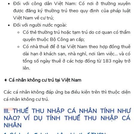
Đối với công dân Việt Nam: Có nơi ở thường xuyên
được đăng ký thường trú theo quy định của pháp luật
Việt Nam về cư trú;
Đối với người nước ngoài:
Có thẻ thường trú hoặc tạm trú do cơ quan có thẩm
quyền thuộc Bộ Công an cấp;
Có nhà thuê để ở tại Việt Nam theo hợp đồng thuê
dài hạn ở khách sạn, nhà nghỉ, nơi làm việc… và có
tổng số ngày thuê ở các hợp đồng từ 183 ngày trở
lên.
➧ Cá nhân không cư trú tại Việt Nam
Các cá nhân không đáp ứng ba điều kiện trên thì thuộc diện
cá nhân không cư trú.
III. THUẾ THU NHẬP CÁ NHÂN TÍNH NHƯ
NÀO? VÍ DỤ TÍNH THUẾ THU NHẬP CÁ
NHÂN