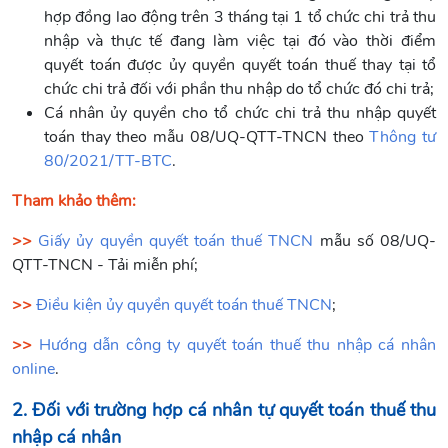
hợp đồng lao động trên 3 tháng tại 1 tổ chức chi trả thu
nhập và thực tế đang làm việc tại đó vào thời điểm
quyết toán được ủy quyền quyết toán thuế thay tại tổ
chức chi trả đối với phần thu nhập do tổ chức đó chi trả;
Cá nhân ủy quyền cho tổ chức chi trả thu nhập quyết
toán thay theo mẫu 08/UQ-QTT-TNCN theo
Thông tư
80/2021/TT-BTC
.
Tham khảo thêm:
>>
Giấy ủy quyền quyết toán thuế TNCN
mẫu số 08/UQ-
QTT-TNCN - Tải miễn phí;
>>
Điều kiện ủy quyền quyết toán thuế TNCN
;
>>
Hướng dẫn công ty quyết toán thuế thu nhập cá nhân
online
.
2. Đối với trường hợp cá nhân tự quyết toán thuế thu
nhập cá nhân