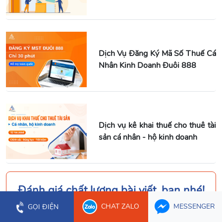
Dịch Vụ Đăng Ký Mã Số Thuế Cá
Nhân Kinh Doanh Đuôi 888
Dịch vụ kê khai thuế cho thuê tài
sản cá nhân - hộ kinh doanh
Đánh giá chất lượng bài viết, bạn nhé!
CHAT ZALO
MESSENGER
GỌI ĐIỆN
5.0