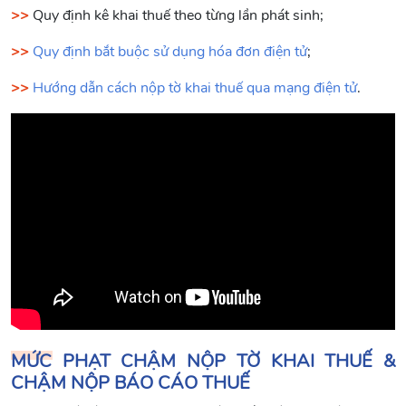
>>
Quy định kê khai thuế theo từng lần phát sinh;
>>
Quy định bắt buộc sử dụng hóa đơn điện tử
;
>>
Hướng dẫn cách nộp tờ khai thuế qua mạng điện tử
.
MỨC PHẠT CHẬM NỘP TỜ KHAI THUẾ &
CHẬM NỘP BÁO CÁO THUẾ