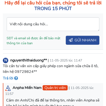
Hãy để lại câu hỏi của bạn, chúng tôi sẽ trả lời
TRONG 15 PHÚT
Viết nội dung câu hỏi...
SĐT và email sẽ được ẩn để bảo mật
GỬI NHANH
thông tin của bạn
N
nguyenthithaiduong**
|
11-05-2025 lúc 11:47
Tôi cần tư vấn xin cấp giấy phép con ngành sửa chữa ô tô,
liên hệ 09729824**
Trả lời
Anpha Miền Nam
Quản trị viên
|
11-05-2025 lúc
11:57
Cảm ơn Anh/Chị đã để lại thông tin, nhân viên Anpha sẽ
liên hệ lại bên mình tư vấn thủ tục ngay ạ