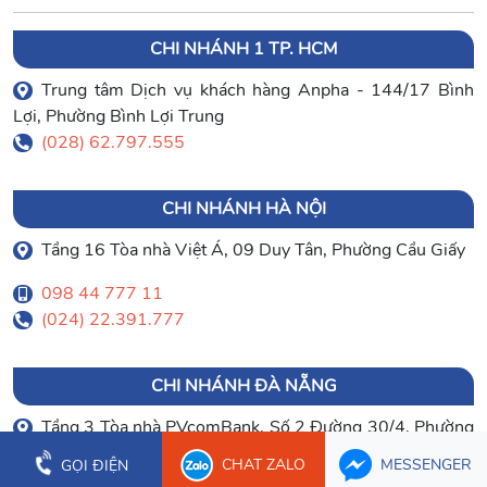
CHI NHÁNH 1 TP. HCM
Trung tâm Dịch vụ khách hàng Anpha - 144/17 Bình
Lợi, Phường Bình Lợi Trung
(028) 62.797.555
CHI NHÁNH HÀ NỘI
Tầng 16 Tòa nhà Việt Á, 09 Duy Tân, Phường Cầu Giấy
098 44 777 11
(024) 22.391.777
CHI NHÁNH ĐÀ NẴNG
Tầng 3 Tòa nhà PVcomBank, Số 2 Đường 30/4, Phường
Hòa Cường
CHAT ZALO
MESSENGER
GỌI ĐIỆN