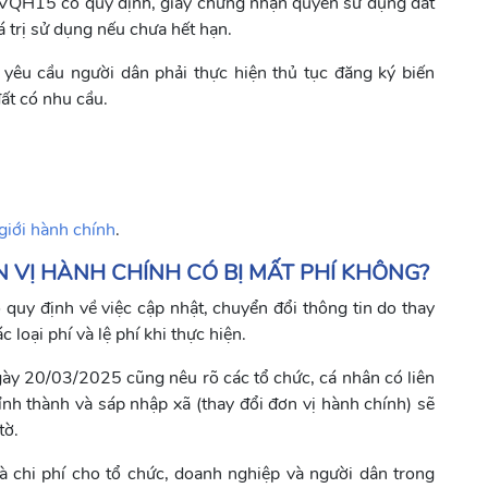
VQH15 có quy định, giấy chứng nhận quyền sử dụng đất
á trị sử dụng nếu chưa hết hạn.
yêu cầu người dân phải thực hiện thủ tục đăng ký biến
ất có nhu cầu.
 giới hành chính
.
N VỊ HÀNH CHÍNH CÓ BỊ MẤT PHÍ KHÔNG?
y định về việc cập nhật, chuyển đổi thông tin do thay
 loại phí và lệ phí khi thực hiện.
y 20/03/2025 cũng nêu rõ các tổ chức, cá nhân có liên
tỉnh thành và sáp nhập xã (thay đổi đơn vị hành chính) sẽ
tờ.
 chi phí cho tổ chức, doanh nghiệp và người dân trong