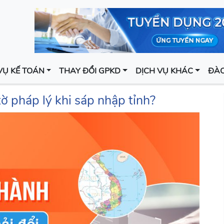
VỤ KẾ TOÁN
THAY ĐỔI GPKD
DỊCH VỤ KHÁC
ĐÀO
ờ pháp lý khi sáp nhập tỉnh?