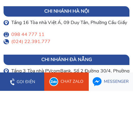
CHI NHÁNH HÀ NỘI
Tầng 16 Tòa nhà Việt Á, 09 Duy Tân, Phường Cầu Giấy
098 44 777 11
(024) 22.391.777
CHI NHÁNH ĐÀ NẴNG
Tầng 3 Tòa nhà PVcomBank, Số 2 Đường 30/4, Phường
Hòa Cường
CHAT ZALO
MESSENGER
GỌI ĐIỆN
0903 003 779
(023) 66.277.179
CHI NHÁNH CẦN THƠ
Tầng 1 Tòa nhà Bưu Điện Cần Thơ, 2 Hòa Bình, Phường