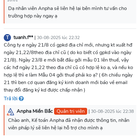
Dạ nhân viên Anpha sẽ liên hệ lại bên mình tư vấn cho
trường hợp này ngay ạ
T
tuanh.f**
|
30-08-2025 lúc 22:32
Công ty e ngày 21/8 có gpkd địa chỉ mới, nhưng kt xuất hđ
ngày 21,22/8theo địa chỉ cũ ( do ko biết có gpkd vào ngày
21/8). Ngày 23/8 e mới bắt đầu gởi mẫu 01 lên thuế, vậy
các hđ ngày 21,22 theo địa chỉ cũ có hợp lệ ko ạ, và nếu ko
hợp lệ thì e làm Mẫu 04 gởi thuế phải ko ạ? ( 6h chiều ngày
21 thì ben cơ quan đăng ký kinh doanh mới báo về email
thay đổi đăng ký kd được chấp nhận )
Trả lời
Anpha Miền Bắc
Quản trị viên
|
30-08-2025 lúc 22:38
Chào anh, Kế toán Anpha đã nhận được thông tin, nhân
viên pháp lý sẽ liên hệ lại hỗ trợ cho mình ạ