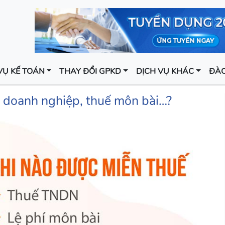
VỤ KẾ TOÁN
THAY ĐỔI GPKD
DỊCH VỤ KHÁC
ĐÀO
 doanh nghiệp, thuế môn bài…?