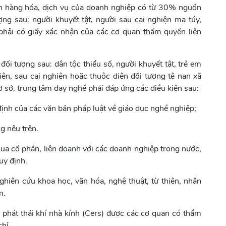
nh hàng hóa, dịch vụ của doanh nghiệp có từ 30% nguồn
ng sau: người khuyết tật, người sau cai nghiện ma túy,
phải có giấy xác nhận của các cơ quan thẩm quyền liên
ối tượng sau: dân tộc thiểu số, người khuyết tật, trẻ em
ện, sau cai nghiện hoặc thuộc diện đối tượng tệ nạn xã
 sở, trung tâm dạy nghề phải đáp ứng các điều kiện sau:
ịnh của các văn bản pháp luật về giáo dục nghề nghiệp;
g nêu trên.
ua cổ phần, liên doanh với các doanh nghiệp trong nước,
uy định.
ghiên cứu khoa học, văn hóa, nghệ thuật, từ thiện, nhân
m.
hát thải khí nhà kính (Cers) được các cơ quan có thẩm
hỉ.