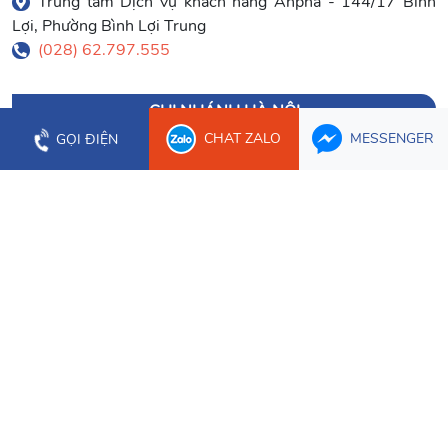
Trung tâm Dịch vụ khách hàng Anpha - 144/17 Bình
Lợi, Phường Bình Lợi Trung
(028) 62.797.555
CHI NHÁNH HÀ NỘI
CHAT ZALO
MESSENGER
GỌI ĐIỆN
Tầng 16 Tòa nhà Việt Á, 09 Duy Tân, Phường Cầu Giấy
098 44 777 11
(024) 22.391.777
CHI NHÁNH ĐÀ NẴNG
Tầng 3 Tòa nhà PVcomBank, Số 2 Đường 30/4, Phường
Hòa Cường
0903 003 779
(023) 66.277.179