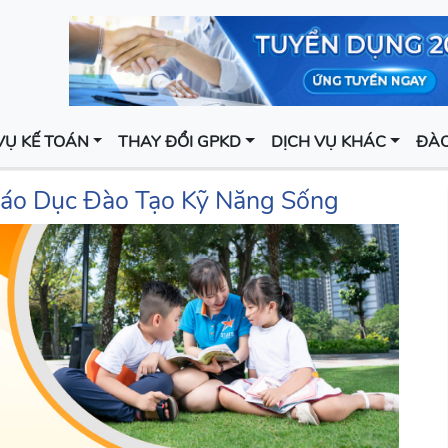
VỤ KẾ TOÁN
THAY ĐỔI GPKD
DỊCH VỤ KHÁC
ĐÀO
Giáo Dục Đào Tạo Kỹ Năng Sống