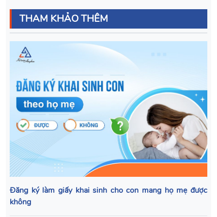
THAM KHẢO THÊM
Đăng ký làm giấy khai sinh cho con mang họ mẹ được
không