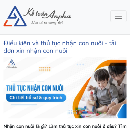
Điều kiện và thủ tục nhận con nuôi - tải
đơn xin nhận con nuôi
Nhận con nuôi là gì? Làm thủ tục xin con nuôi ở đâu? Tìm