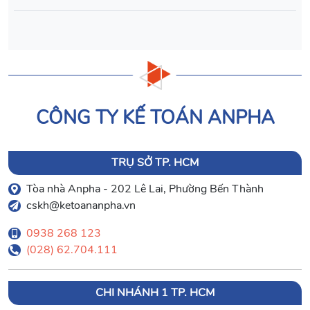
CÔNG TY KẾ TOÁN ANPHA
TRỤ SỞ TP. HCM
Tòa nhà Anpha - 202 Lê Lai, Phường Bến Thành
cskh@ketoananpha.vn
0938 268 123
(028) 62.704.111
CHI NHÁNH 1 TP. HCM