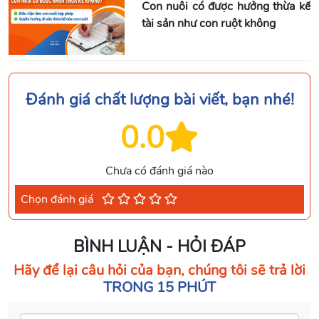
Con nuôi có được hưởng thừa kế
tài sản như con ruột không
Đánh giá chất lượng bài viết, bạn nhé!
0.0
Chưa có đánh giá nào
Chọn đánh giá
BÌNH LUẬN - HỎI ĐÁP
Hãy để lại câu hỏi của bạn, chúng tôi sẽ trả lời
TRONG 15 PHÚT