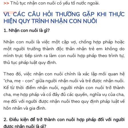
>>
Thủ tục nhận con nuôi có yếu tố nước ngoài.
VI. CÁC CÂU HỎI THƯỜNG GẶP KHI THỰC
HIỆN QUY TRÌNH NHẬN CON NUÔI
1. Nhận con nuôi là gì?
Nhận con nuôi là việc một cặp vợ, chồng hợp pháp hoặc
một người trưởng thành độc thân nhận trẻ em không do
mình trực tiếp sinh ra làm con nuôi hợp pháp theo trình tự,
thủ tục pháp luật quy định.
Theo đó, việc nhận con nuôi chính là xác lập mối quan hệ
“cha, mẹ - con” giữa người nhận nuôi và trẻ được nhận nuôi.
Kể từ thời điểm nhận nuôi, người nhận con nuôi trở thành
cha, mẹ hợp pháp và có đầy đủ các quyền, nghĩa vụ của cha,
mẹ đối với người được nhận nuôi theo quy định pháp luật về
hôn nhân và gia đình.
2. Điều kiện để trở thành con nuôi hợp pháp đối với người
được nhận nuôi là gì?