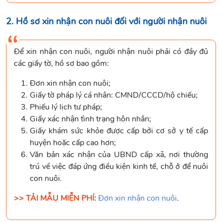
2. Hồ sơ xin nhận con nuôi đối với người nhận nuôi
Để xin nhận con nuôi, người nhận nuôi phải có đầy đủ
các giấy tờ, hồ sơ bao gồm:
Đơn xin nhận con nuôi;
Giấy tờ pháp lý cá nhân: CMND/CCCD/hộ chiếu;
Phiếu lý lịch tư pháp;
Giấy xác nhận tình trạng hôn nhân;
Giấy khám sức khỏe được cấp bởi cơ sở y tế cấp
huyện hoặc cấp cao hơn;
Văn bản xác nhận của UBND cấp xã, nơi thường
trú về việc đáp ứng điều kiện kinh tế, chỗ ở để nuôi
con nuôi.
>> TẢI MẪU MIỄN PHÍ:
Đơn xin nhận con nuôi
.