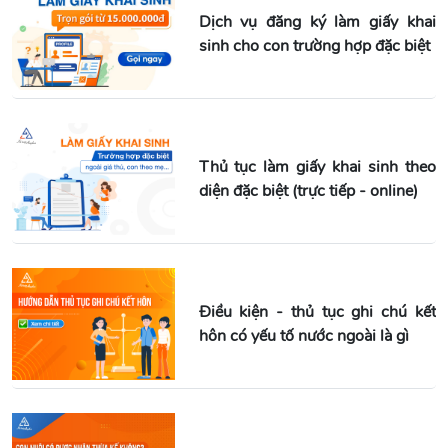
Dịch vụ đăng ký làm giấy khai
sinh cho con trường hợp đặc biệt
Thủ tục làm giấy khai sinh theo
diện đặc biệt (trực tiếp - online)
Điều kiện - thủ tục ghi chú kết
hôn có yếu tố nước ngoài là gì