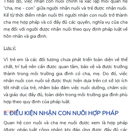
Theo đó, việc nhận con nuôi chính là xác lập mối quan hệ
“cha, mẹ - con” giữa người nhận nuôi và trẻ được nhận nuôi.
Kể từ thời điểm nhận nuôi thì người nhận con nuôi trở thành
cha mẹ hợp pháp và có đầy đủ các quyền, nghĩa vụ của cha
mẹ đối với người được nhận nuôi theo quy định pháp luật về
hôn nhân và gia đình.
Lưu ý:
Vì trẻ em là các đối tượng chưa phát triển toàn diện về thể
chất, trí tuệ nên cần được quan tâm, bảo vệ và được trưởng
thành trong môi trường gia đình có cha, mẹ. Do đó, việc
nhận nuôi con nuôi sẽ được thực hiện dựa trên cơ sở lợi ích
tốt nhất của trẻ, nhằm bảo đảm việc nuôi dưỡng, chăm sóc
và giáo dục đầy đủ, toàn diện trong môi trường gia đình phù
hợp theo quy định của pháp luật.
II. ĐIỀU KIỆN NHẬN CON NUÔI HỢP PHÁP
Quan hệ con nuôi và cha mẹ nuôi được xem là hợp pháp
(được pháp luật công nhận) khi đáp ứng được đầy đủ các