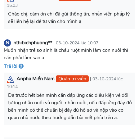
15:03
Chào chị, cảm ơn chị đã gửi thông tin, nhân viên pháp lý
sẽ liên hệ lại để tư vấn cho mình ạ
N
nthibichphuong**
|
03-10-2024 lúc 10:07
Muốn nhận trẻ sơ sinh là cháu ruột mình làm con nuôi thì
cần phải làm sao ạ
Trả lời
Anpha Miền Nam
Quản trị viên
|
03-10-2024 lúc
10:14
Dạ trước hết bên mình cần đáp ứng các điều kiện về đối
tượng nhận nuôi và người nhận nuôi, nếu đáp ứng đầy đủ
bên mình có thể chuẩn bị đầy đủ hồ sơ và nộp vào cơ
quan nhà nước theo hướng dẫn bài viết phía trên ạ.