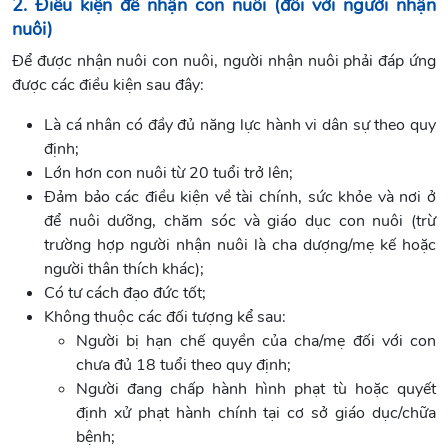
2. Điều kiện để nhận con nuôi (đối với người nhận
nuôi)
Để được nhận nuôi con nuôi, người nhận nuôi phải đáp ứng
được các điều kiện sau đây:
Là cá nhân có đầy đủ năng lực hành vi dân sự theo quy
định;
Lớn hơn con nuôi từ 20 tuổi trở lên;
Đảm bảo các điều kiện về tài chính, sức khỏe và nơi ở
để nuôi dưỡng, chăm sóc và giáo dục con nuôi (trừ
trường hợp người nhận nuôi là cha dượng/mẹ kế hoặc
người thân thích khác);
Có tư cách đạo đức tốt;
Không thuộc các đối tượng kể sau:
Người bị hạn chế quyền của cha/mẹ đối với con
chưa đủ 18 tuổi theo quy định;
Người đang chấp hành hình phạt tù hoặc quyết
định xử phạt hành chính tại cơ sở giáo dục/chữa
bệnh;