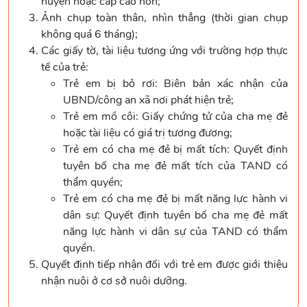
huyện hoặc cấp cao hơn;
Ảnh chụp toàn thân, nhìn thẳng (thời gian chụp
không quá 6 tháng);
Các giấy tờ, tài liệu tương ứng với trường hợp thực
tế của trẻ:
Trẻ em bị bỏ rơi: Biên bản xác nhận của
UBND/công an xã nơi phát hiện trẻ;
Trẻ em mồ côi: Giấy chứng tử của cha mẹ đẻ
hoặc tài liệu có giá trị tương đương;
Trẻ em có cha mẹ đẻ bị mất tích: Quyết định
tuyên bố cha mẹ đẻ mất tích của TAND có
thẩm quyền;
Trẻ em có cha mẹ đẻ bị mất năng lực hành vi
dân sự: Quyết định tuyên bố cha mẹ đẻ mất
năng lực hành vi dân sự của TAND có thẩm
quyền.
Quyết định tiếp nhận đối với trẻ em được giới thiệu
nhận nuôi ở cơ sở nuôi dưỡng.