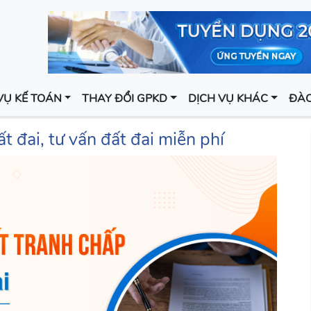
VỤ KẾ TOÁN
THAY ĐỔI GPKD
DỊCH VỤ KHÁC
ĐÀO
t đai, tư vấn đất đai miễn phí