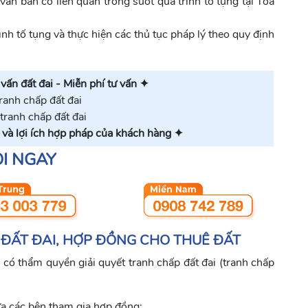
văn bản có liên quan trong suốt quá trình tố tụng tại Tòa
ình tố tụng và thực hiện các thủ tục pháp lý theo quy định
 vấn đất đai - Miễn phí tư vấn ✦
tranh chấp đất đai
 tranh chấp đất đai
 và lợi ích hợp pháp của khách hàng ✦
I NGAY
 ĐẤT ĐAI, HỢP ĐỒNG CHO THUÊ ĐẤT
 có thẩm quyền giải quyết tranh chấp đất đai (tranh chấp
ữa các bên tham gia hợp đồng;