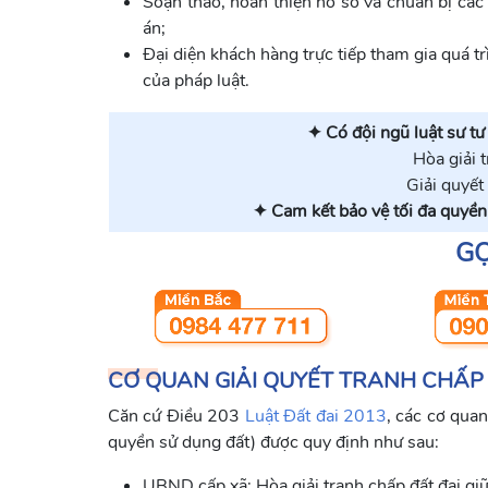
Soạn thảo, hoàn thiện hồ sơ và chuẩn bị các 
án;
Đại diện khách hàng trực tiếp tham gia quá tr
của pháp luật.
✦ Có đội ngũ luật sư tư
Hòa giải 
Giải quyết
✦ Cam kết bảo vệ tối đa quyền
GỌ
CƠ QUAN GIẢI QUYẾT TRANH CHẤP
Căn cứ Điều 203
Luật Đất đai 2013
, các cơ quan
quyền sử dụng đất) được quy định như sau:
UBND cấp xã: Hòa giải tranh chấp đất đai gi