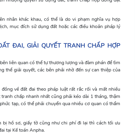
yển nhượng quyền sử dụng đất, tranh chấp hợp đồng đặt
ên nhân khác khau, có thể là do vi phạm nghĩa vụ hợp
dịch, mục đích sử dụng đất hoặc các điều khoản pháp lý
ĐẤT ĐAI, GIẢI QUYẾT TRANH CHẤP HỢP
c bên liên quan có thể tự thương lượng và đàm phán để tìm
g thể giải quyết, các bên phải nhờ đến sự can thiệp của
p đồng về đất đai theo pháp luật rất rắc rối và mất nhiều
t tranh chấp nhanh nhất cũng phải kéo dài 1 tháng, thậm
 phức tạp, có thể phải chuyển qua nhiều cơ quan có thẩm
bị hồ sơ, giấy tờ cũng như chi phí đi lại thì cách tối ưu
đai tại Kế toán Anpha.