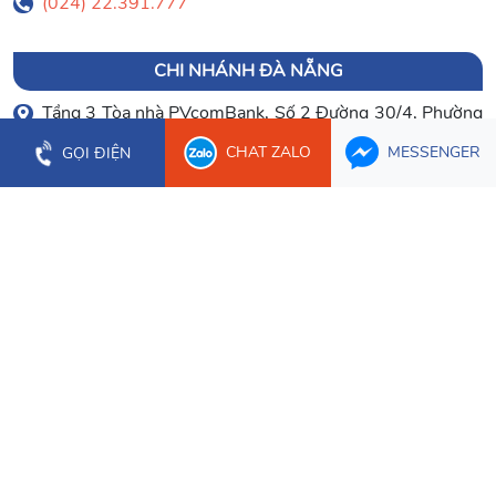
(024) 22.391.777
CHI NHÁNH ĐÀ NẴNG
Tầng 3 Tòa nhà PVcomBank, Số 2 Đường 30/4, Phường
Hòa Cường
CHAT ZALO
MESSENGER
GỌI ĐIỆN
0903 003 779
(023) 66.277.179
CHI NHÁNH CẦN THƠ
Tầng 1 Tòa nhà Bưu Điện Cần Thơ, 2 Hòa Bình, Phường
Ninh Kiều
0934 107 632
CHI NHÁNH ĐỒNG NAI