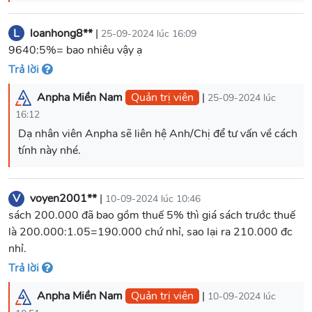
L
loanhong8**
|
25-09-2024 lúc 16:09
9640:5%= bao nhiêu vậy ạ
Trả lời
Anpha Miền Nam
Quản trị viên
|
25-09-2024 lúc
16:12
Dạ nhân viên Anpha sẽ liên hệ Anh/Chị để tư vấn về cách
tính này nhé.
V
voyen2001**
|
10-09-2024 lúc 10:46
sách 200.000 đã bao gồm thuế 5% thì giá sách trước thuế
là 200.000:1.05=190.000 chứ nhỉ, sao lại ra 210.000 đc
nhỉ.
Trả lời
Anpha Miền Nam
Quản trị viên
|
10-09-2024 lúc