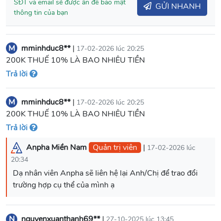
SĐT và email sẽ được ẩn để bảo mật
GỬI NHANH
thông tin của bạn
M
mminhduc8**
|
17-02-2026 lúc 20:25
200K THUẾ 10% LÀ BAO NHIÊU TIỀN
Trả lời
M
mminhduc8**
|
17-02-2026 lúc 20:25
200K THUẾ 10% LÀ BAO NHIÊU TIỀN
Trả lời
Anpha Miền Nam
Quản trị viên
|
17-02-2026 lúc
20:34
Dạ nhân viên Anpha sẽ liên hệ lại Anh/Chị để trao đổi
trường hợp cụ thể của mình ạ
N
nguyenxuanthanh69**
|
27-10-2025 lúc 13:45