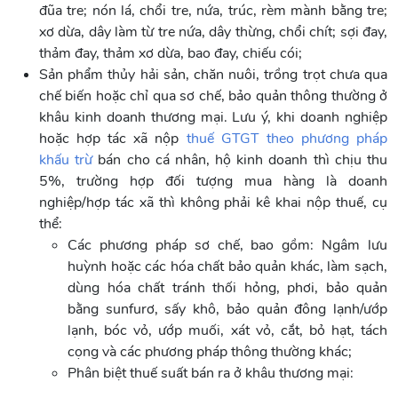
đũa tre; nón lá, chổi tre, nứa, trúc, rèm mành bằng tre;
xơ dừa, dây làm từ tre nứa, dây thừng, chổi chít; sợi đay,
thảm đay, thảm xơ dừa, bao đay, chiếu cói;
Sản phẩm thủy hải sản, chăn nuôi, trồng trọt chưa qua
chế biến hoặc chỉ qua sơ chế, bảo quản thông thường ở
khâu kinh doanh thương mại. Lưu ý, khi doanh nghiệp
hoặc hợp tác xã nộp
thuế GTGT theo phương pháp
khấu trừ
bán cho cá nhân, hộ kinh doanh thì chịu thu
5%, trường hợp đối tượng mua hàng là doanh
nghiệp/hợp tác xã thì không phải kê khai nộp thuế, cụ
thể:
Các phương pháp sơ chế, bao gồm: Ngâm lưu
huỳnh hoặc các hóa chất bảo quản khác, làm sạch,
dùng hóa chất tránh thối hỏng, phơi, bảo quản
bằng sunfurơ, sấy khô, bảo quản đông lạnh/ướp
lạnh, bóc vỏ, ướp muối, xát vỏ, cắt, bỏ hạt, tách
cọng và các phương pháp thông thường khác;
Phân biệt thuế suất bán ra ở khâu thương mại: