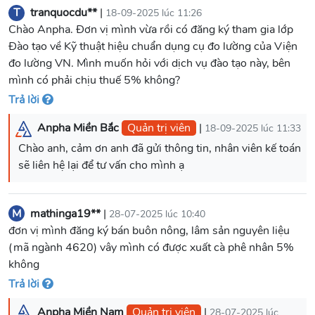
T
tranquocdu**
|
18-09-2025 lúc 11:26
Chào Anpha. Đơn vị mình vừa rồi có đăng ký tham gia lớp
Đào tạo về Kỹ thuật hiệu chuẩn dụng cụ đo lường của Viện
đo lường VN. Mình muốn hỏi với dịch vụ đào tạo này, bên
mình có phải chịu thuế 5% không?
Trả lời
Anpha Miền Bắc
Quản trị viên
|
18-09-2025 lúc 11:33
Chào anh, cảm ơn anh đã gửi thông tin, nhân viên kế toán
sẽ liên hệ lại để tư vấn cho mình ạ
M
mathinga19**
|
28-07-2025 lúc 10:40
đơn vị mình đăng ký bán buôn nông, lâm sản nguyên liệu
(mã ngành 4620) vây mình có được xuất cà phê nhân 5%
không
Trả lời
Anpha Miền Nam
Quản trị viên
|
28-07-2025 lúc