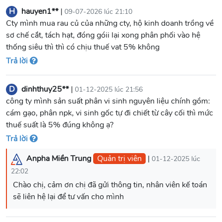
H
hauyen1**
|
09-07-2026 lúc 21:10
Cty mình mua rau củ của những cty, hộ kinh doanh trồng về
sơ chế cắt, tách hạt, đóng góii lại xong phân phối vào hệ
thống siêu thì thì có chịu thuế vat 5% không
Trả lời
D
dinhthuy25**
|
01-12-2025 lúc 21:56
công ty mình sản suất phân vi sinh nguyên liệu chính gồm:
cám gạo, phân npk, vi sinh gốc tự đi chiết từ cây cối thì mức
thuế suất là 5% đúng không ạ?
Trả lời
Anpha Miền Trung
Quản trị viên
|
01-12-2025 lúc
22:02
Chào chị, cảm ơn chị đã gửi thông tin, nhân viên kế toán
sẽ liên hệ lại để tư vấn cho mình