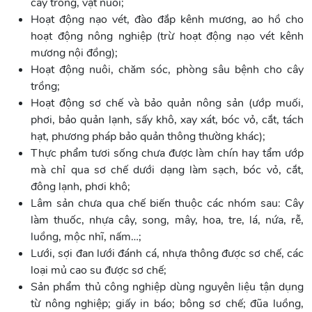
cây trồng, vật nuôi;
Hoạt động nạo vét, đào đắp kênh mương, ao hồ cho
hoạt động nông nghiệp (trừ hoạt động nạo vét kênh
mương nội đồng);
Hoạt động nuôi, chăm sóc, phòng sâu bệnh cho cây
trồng;
Hoạt động sơ chế và bảo quản nông sản (ướp muối,
phơi, bảo quản lạnh, sấy khô, xay xát, bóc vỏ, cắt, tách
hạt, phương pháp bảo quản thông thường khác);
Thực phẩm tươi sống chưa được làm chín hay tẩm ướp
mà chỉ qua sơ chế dưới dạng làm sạch, bóc vỏ, cắt,
đông lạnh, phơi khô;
Lâm sản chưa qua chế biến thuộc các nhóm sau: Cây
làm thuốc, nhựa cây, song, mây, hoa, tre, lá, nứa, rễ,
luồng, mộc nhĩ, nấm…;
Lưới, sợi đan lưới đánh cá, nhựa thông được sơ chế, các
loại mủ cao su được sơ chế;
Sản phẩm thủ công nghiệp dùng nguyên liệu tận dụng
từ nông nghiệp; giấy in báo; bông sơ chế; đũa luồng,