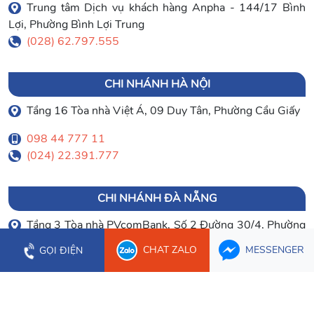
Trung tâm Dịch vụ khách hàng Anpha - 144/17 Bình
Lợi, Phường Bình Lợi Trung
(028) 62.797.555
CHI NHÁNH HÀ NỘI
Tầng 16 Tòa nhà Việt Á, 09 Duy Tân, Phường Cầu Giấy
098 44 777 11
(024) 22.391.777
CHI NHÁNH ĐÀ NẴNG
Tầng 3 Tòa nhà PVcomBank, Số 2 Đường 30/4, Phường
Hòa Cường
CHAT ZALO
MESSENGER
GỌI ĐIỆN
0903 003 779
(023) 66.277.179