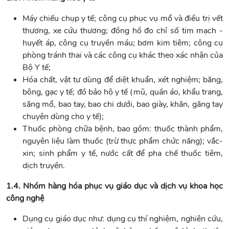
Máy chiếu chụp y tế; công cụ phục vụ mổ và điều trị vết
thương, xe cứu thương; đồng hồ đo chỉ số tim mạch -
huyết áp, công cụ truyền máu; bơm kim tiêm; công cụ
phòng tránh thai và các công cụ khác theo xác nhận của
Bộ Y tế;
Hóa chất, vật tư dùng để diệt khuẩn, xét nghiệm; băng,
bông, gạc y tế; đồ bảo hộ y tế (mũ, quần áo, khẩu trang,
săng mổ, bao tay, bao chi dưới, bao giày, khăn, găng tay
chuyên dùng cho y tế);
Thuốc phòng chữa bệnh, bao gồm: thuốc thành phẩm,
nguyên liệu làm thuốc (trừ thực phẩm chức năng); vắc-
xin; sinh phẩm y tế, nước cất để pha chế thuốc tiêm,
dịch truyền.
1.4. Nhóm hàng hóa phục vụ giáo dục và dịch vụ khoa học
công nghệ
Dụng cụ giáo dục như: dụng cụ thí nghiệm, nghiên cứu,