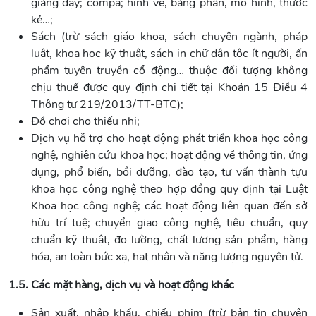
giảng dạy; compa; hình vẽ, bảng phấn, mô hình, thước
kẻ…;
Sách (trừ sách giáo khoa, sách chuyên ngành, pháp
luật, khoa học kỹ thuật, sách in chữ dân tộc ít người, ấn
phẩm tuyên truyền cổ động… thuộc đối tượng không
chịu thuế được quy định chi tiết tại Khoản 15 Điều 4
Thông tư 219/2013/TT-BTC);
Đồ chơi cho thiếu nhi;
Dịch vụ hỗ trợ cho hoạt động phát triển khoa học công
nghệ, nghiên cứu khoa học; hoạt động về thông tin, ứng
dụng, phổ biến, bồi dưỡng, đào tạo, tư vấn thành tựu
khoa học công nghệ theo hợp đồng quy định tại Luật
Khoa học công nghệ; các hoạt động liên quan đến sở
hữu trí tuệ; chuyển giao công nghệ, tiêu chuẩn, quy
chuẩn kỹ thuật, đo lường, chất lượng sản phẩm, hàng
hóa, an toàn bức xạ, hạt nhân và năng lượng nguyên tử.
1.5. Các mặt hàng, dịch vụ và hoạt động khác
Sản xuất, nhập khẩu, chiếu phim (trừ bản tin chuyên