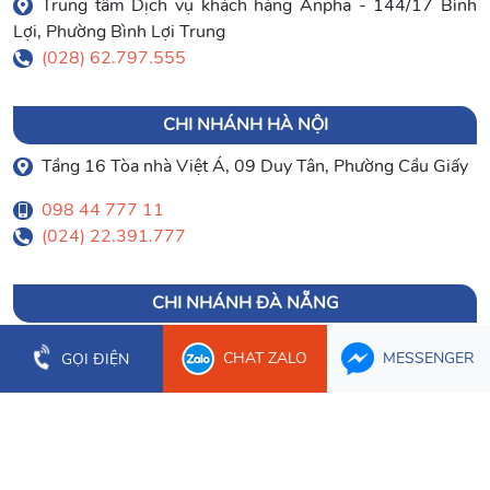
Trung tâm Dịch vụ khách hàng Anpha - 144/17 Bình
Lợi, Phường Bình Lợi Trung
(028) 62.797.555
CHI NHÁNH HÀ NỘI
Tầng 16 Tòa nhà Việt Á, 09 Duy Tân, Phường Cầu Giấy
098 44 777 11
(024) 22.391.777
CHI NHÁNH ĐÀ NẴNG
Tầng 3 Tòa nhà PVcomBank, Số 2 Đường 30/4, Phường
CHAT ZALO
MESSENGER
GỌI ĐIỆN
Hòa Cường
0903 003 779
(023) 66.277.179