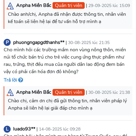
Anpha Miền Bắc
Quản trị viên
|
29-09-2025 lúc 15:09
Chào anh/chị, Anpha đã nhận được thông tin, nhân viên
P
phuongngapgdthanhs**
|
30-08-2025 lúc 21:35
Cho mình hỏi các trường mầm non vùng nông thôn, miền
núi tổ chức bán trú cho trẻ việc cung ứng thực phẩm như
rau, trứng, thịt đều mua của người dân lao động đem bán
vậy có phải cần hóa đơn đỏ không?
Trả lời
Anpha Miền Bắc
Quản trị viên
|
30-08-2025 lúc 21:38
Chào chị, cảm ơn chị đã gửi thông tin, nhân viên pháp lý
Anpha sẽ liên hệ lại giải đáp cho mình ạ
L
luado93**
|
14-08-2025 lúc 09:28