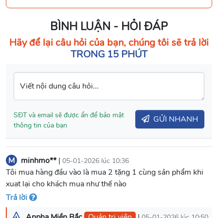
BÌNH LUẬN - HỎI ĐÁP
Hãy để lại câu hỏi của bạn, chúng tôi sẽ trả lời
TRONG 15 PHÚT
Viết nội dung câu hỏi...
SĐT và email sẽ được ẩn để bảo mật
GỬI NHANH
thông tin của bạn
M
minhmo**
|
05-01-2026 lúc 10:36
Tôi mua hàng đầu vào là mua 2 tặng 1 cùng sản phẩm khi
xuat lại cho khách mua như thế nào
Trả lời
Anpha Miền Bắc
Quản trị viên
|
05-01-2026 lúc 10:50