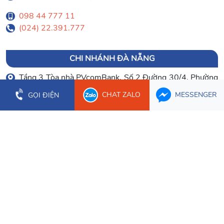
098 44 777 11
(024) 22.391.777
CHI NHÁNH ĐÀ NẴNG
Tầng 3 Tòa nhà PVcomBank, Số 2 Đường 30/4, Phường
Hòa Cường
CHAT ZALO
MESSENGER
GỌI ĐIỆN
0903 003 779
(023) 66.277.179
CHI NHÁNH CẦN THƠ
Tầng 1 Tòa nhà Bưu Điện Cần Thơ, 2 Hòa Bình, Phường
Ninh Kiều
0934 107 632