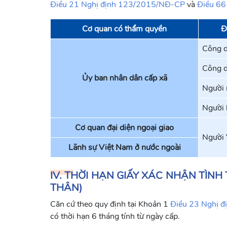
Điều 21 Nghị định 123/2015/NĐ-CP
và
Điều 66
Cơ quan có thẩm quyền
Đ
Công d
Công d
Ủy ban nhân dân cấp xã
Người 
Người 
Cơ quan đại diện ngoại giao
Người 
Lãnh sự Việt Nam ở nước ngoài
IV. THỜI HẠN GIẤY XÁC NHẬN TÌN
THÂN)
Căn cứ theo quy định tại Khoản 1
Điều 23 Nghị 
có thời hạn 6 tháng tính từ ngày cấp.