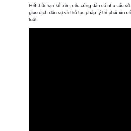
Hết thời hạn kể trên, nếu công dân có nhu cầu sử
giao dịch dân sự và thủ tục pháp lý thì phải xin 
luật.