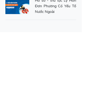
Hồ sơ - thủ tục Ly Hôn
Đơn Phương Có Yếu Tố
Nước Ngoài