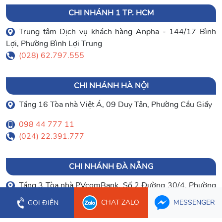
CHI NHÁNH 1 TP. HCM
Trung tâm Dịch vụ khách hàng Anpha - 144/17 Bình
Lợi, Phường Bình Lợi Trung
(028) 62.797.555
CHI NHÁNH HÀ NỘI
Tầng 16 Tòa nhà Việt Á, 09 Duy Tân, Phường Cầu Giấy
098 44 777 11
(024) 22.391.777
CHI NHÁNH ĐÀ NẴNG
Tầng 3 Tòa nhà PVcomBank, Số 2 Đường 30/4, Phường
Hòa Cường
CHAT ZALO
MESSENGER
GỌI ĐIỆN
0903 003 779