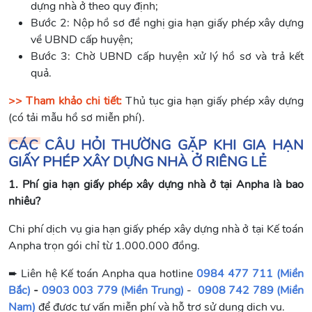
dựng nhà ở theo quy định;
Bước 2: Nộp hồ sơ đề nghị gia hạn giấy phép xây dựng
về UBND cấp huyện;
Bước 3: Chờ UBND cấp huyện xử lý hồ sơ và trả kết
quả.
>> Tham khảo chi tiết:
Thủ tục gia hạn giấy phép xây dựng
(có tải mẫu hồ sơ miễn phí).
CÁC CÂU HỎI THƯỜNG GẶP KHI GIA HẠN
GIẤY PHÉP XÂY DỰNG NHÀ Ở RIÊNG LẺ
1. Phí gia hạn giấy phép xây dựng nhà ở tại Anpha là bao
nhiêu?
Chi phí dịch vụ gia hạn giấy phép xây dựng nhà ở tại Kế toán
Anpha trọn gói chỉ từ 1.000.000 đồng.
➨ Liên hệ Kế toán Anpha qua hotline
0984 477 711 (Miền
Bắc)
-
0903 003 779 (Miền Trung)
-
0908 742 789 (Miền
Nam)
để được tư vấn miễn phí và hỗ trợ sử dụng dịch vụ.