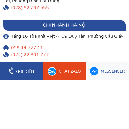
Lợi, Phường Bình Lợi Trung
(028) 62.797.555
CHI NHÁNH HÀ NỘI
Tầng 16 Tòa nhà Việt Á, 09 Duy Tân, Phường Cầu Giấy
098 44 777 11
(024) 22.391.777
CHAT ZALO
MESSENGER
GỌI ĐIỆN
CHI NHÁNH ĐÀ NẴNG
Tầng 3 Tòa nhà PVcomBank, Số 2 Đường 30/4, Phường
Hòa Cường
0903 003 779
(023) 66.277.179
CHI NHÁNH CẦN THƠ