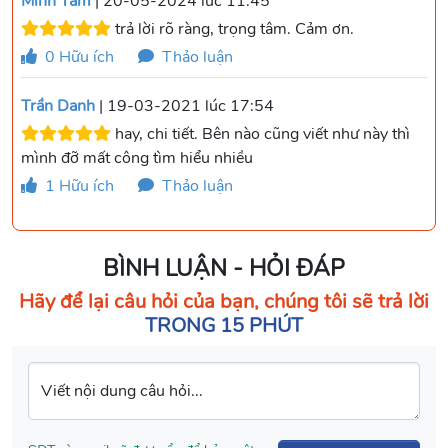
Minh Tâm
| 20-05-2024 lúc 11:45
trả lời rõ ràng, trọng tâm. Cảm ơn.
0
Hữu ích
Thảo luận
Trần Danh
| 19-03-2021 lúc 17:54
hay, chi tiết. Bên nào cũng viết như này thì
mình đỡ mất công tìm hiểu nhiều
1
Hữu ích
Thảo luận
BÌNH LUẬN - HỎI ĐÁP
Hãy để lại câu hỏi của bạn, chúng tôi sẽ trả lời
TRONG 15 PHÚT
Viết nội dung câu hỏi...