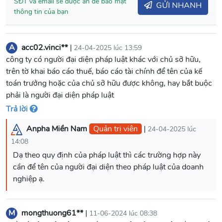
SĐT và email sẽ được ẩn để bảo mật
GỬI NHANH
thông tin của bạn
A
acc02.vinci**
|
24-04-2025 lúc 13:59
công ty có người đại diện pháp luật khác với chủ sỡ hữu,
trên tờ khai báo cáo thuế, báo cáo tài chính để tên của kế
toán trưởng hoặc của chủ sỡ hữu được không, hay bắt buộc
phải là người đại diện pháp luật
Trả lời
Anpha Miền Nam
Quản trị viên
|
24-04-2025 lúc
14:08
Dạ theo quy định của pháp luật thì các trường hợp này
cần để tên của người đại diện theo pháp luật của doanh
nghiệp ạ.
M
mongthuong61**
|
11-06-2024 lúc 08:38