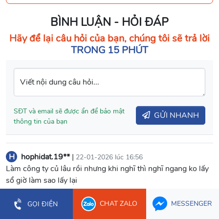
BÌNH LUẬN - HỎI ĐÁP
Hãy để lại câu hỏi của bạn, chúng tôi sẽ trả lời
TRONG 15 PHÚT
Viết nội dung câu hỏi...
SĐT và email sẽ được ẩn để bảo mật
GỬI NHANH
thông tin của bạn
H
hophidat.19**
|
22-01-2026 lúc 16:56
Làm công ty củ lâu rồi nhưng khi nghĩ thì nghĩ ngang ko lấy
sổ giờ làm sao lấy lại
Trả lời
CHAT ZALO
MESSENGER
GỌI ĐIỆN
Anpha Miền Nam
Quản trị viên
|
22-01-2026 lúc