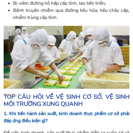
Bị viêm đường hô hấp cấp tính, lao tiến triển;
Bệnh truyền nhiễm qua đường tiêu hóa, tiêu chảy cấp,
nhiễm trùng cấp tính.
TOP CÂU HỎI VỀ VỆ SINH CƠ SỞ, VỆ SINH
MÔI TRƯỜNG XUNG QUANH
1. Khi tiến hành sản xuất, kinh doanh thực phẩm cơ sở phải
đáp ứng điều kiện gì?
Để việc kinh doanh, sản xuất thực phẩm diễn ra suôn sẻ và