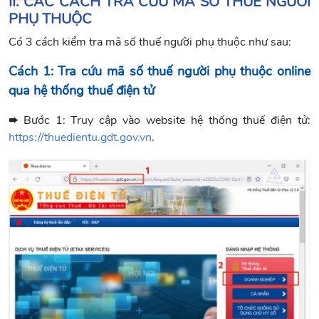
II. CÁC CÁCH TRA CỨU MÃ SỐ THUẾ NGƯỜI
PHỤ THUỘC
Có 3 cách kiểm tra mã số thuế người phụ thuộc như sau:
Cách 1: Tra cứu mã số thuế người phụ thuộc online
qua hệ thống thuế điện tử
➨
Bước 1: Truy cập vào website hệ thống thuế điện tử:
https://thuedientu.gdt.gov.vn
.