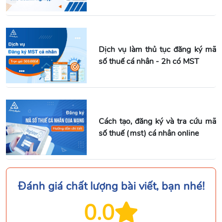
Dịch vụ làm thủ tục đăng ký mã
số thuế cá nhân - 2h có MST
Cách tạo, đăng ký và tra cứu mã
số thuế (mst) cá nhân online
Đánh giá chất lượng bài viết, bạn nhé!
0.0