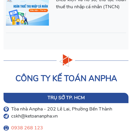
thuế thu nhập cá nhân (TNCN)
CÔNG TY KẾ TOÁN ANPHA
TRỤ SỞ TP. HCM
Tòa nhà Anpha - 202 Lê Lai, Phường Bến Thành
cskh@ketoananpha.vn
0938 268 123