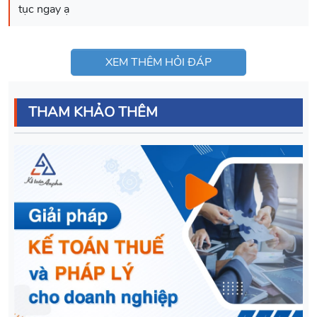
tục ngay ạ
XEM THÊM HỎI ĐÁP
THAM KHẢO THÊM