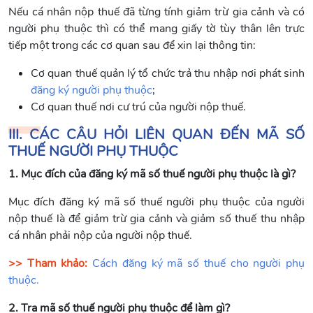
Nếu cá nhân nộp thuế đã từng tính giảm trừ gia cảnh và có
người phụ thuộc thì có thể mang giấy tờ tùy thân lên trực
tiếp một trong các cơ quan sau để xin lại thông tin:
Cơ quan thuế quản lý tổ chức trả thu nhập nơi phát sinh
đăng ký người phụ thuộc
;
Cơ quan thuế nơi cư trú của người nộp thuế.
III. CÁC CÂU HỎI LIÊN QUAN ĐẾN MÃ SỐ
THUẾ NGƯỜI PHỤ THUỘC
1. Mục đích của đăng ký mã số thuế người phụ thuộc là gì?
Mục đích đăng ký mã số thuế người phụ thuộc của người
nộp thuế là để giảm trừ gia cảnh và giảm số thuế thu nhập
cá nhân phải nộp của người nộp thuế.
>> Tham khảo:
Cách đăng ký mã số thuế cho người phụ
thuộc.
2. Tra mã số thuế người phụ thuộc để làm gì?