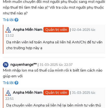
Mình muốn chuyển đổi mst người phụ thuộc sang mst người
nộp thuế thì làm thế nào ạ? Với tra cứu mst người phụ thuộc
như thế nào ạ?
Trả lời
Anpha Miền Nam
Quản trị viên
|
02-04-2025 lúc
11:12
Dạ nhân viên kế toán Anpha sẽ liên hệ Anh/Chị để tư vấn
cho trường hợp này ạ
N
nguyenhange**
|
31-03-2025 lúc 22:37
Mình nhập lon ma số thuế của mình rồi k biết làm cách nào
giúp em với
Trả lời
Anpha Miền Nam
Quản trị viên
|
31-03-2025 lúc
22:51
Dạ chuyên viên Anpha sẽ liên hệ lại bên mình tư vấn thủ