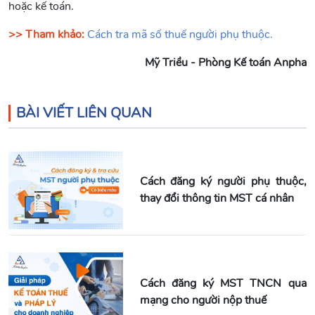
hoặc kế toán.
>> Tham khảo:
Cách tra mã số thuế người phụ thuộc.
Mỹ Triều - Phòng Kế toán Anpha
BÀI VIẾT LIÊN QUAN
Cách đăng ký người phụ thuộc,
thay đổi thông tin MST cá nhân
Cách đăng ký MST TNCN qua
mạng cho người nộp thuế