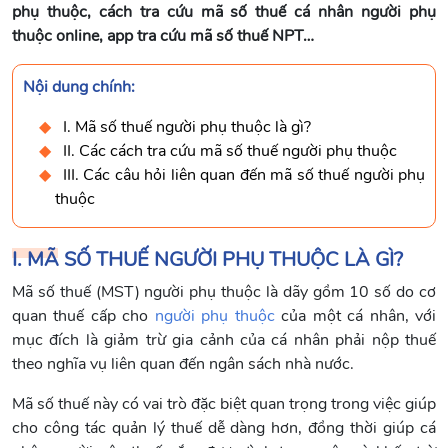
phụ thuộc, cách tra cứu mã số thuế cá nhân người phụ
thuộc online, app tra cứu mã số thuế NPT…
Nội dung chính:
I. Mã số thuế người phụ thuộc là gì?
II. Các cách tra cứu mã số thuế người phụ thuộc
III. Các câu hỏi liên quan đến mã số thuế người phụ
thuộc
I. MÃ SỐ THUẾ NGƯỜI PHỤ THUỘC LÀ GÌ?
Mã số thuế (MST) người phụ thuộc là dãy gồm 10 số do cơ
quan thuế cấp cho
người phụ thuộc
của một cá nhân, với
mục đích là giảm trừ gia cảnh của cá nhân phải nộp thuế
theo nghĩa vụ liên quan đến ngân sách nhà nước.
Mã số thuế này có vai trò đặc biệt quan trọng trong việc giúp
cho công tác quản lý thuế dễ dàng hơn, đồng thời giúp cá