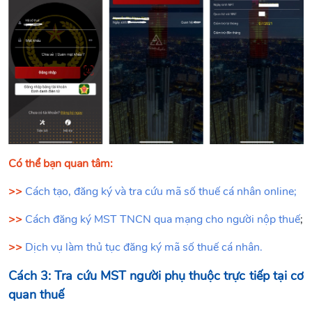
Có thể bạn quan tâm:
>>
Cách tạo, đăng ký và tra cứu mã số thuế cá nhân online;
>>
Cách đăng ký MST TNCN qua mạng cho người nộp thuế
;
>>
Dịch vụ làm thủ tục đăng ký mã số thuế cá nhân.
Cách 3: Tra cứu MST người phụ thuộc trực tiếp tại cơ
quan thuế