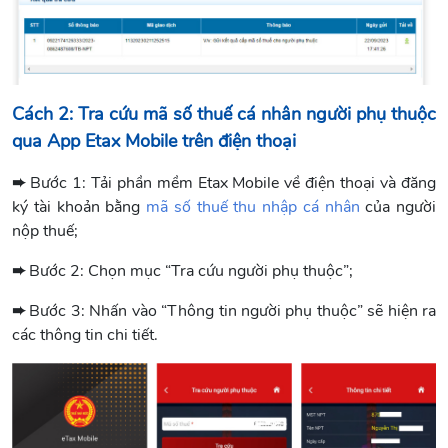
Cách 2: Tra cứu mã số thuế cá nhân người phụ thuộc
qua App Etax Mobile trên điện thoại
➨
Bước 1: Tải phần mềm Etax Mobile về điện thoại và đăng
ký tài khoản bằng
mã số thuế thu nhập cá nhân
của người
nộp thuế;
➨
Bước 2: Chọn mục “Tra cứu người phụ thuộc”;
➨
Bước 3: Nhấn vào “Thông tin người phụ thuộc” sẽ hiện ra
các thông tin chi tiết.