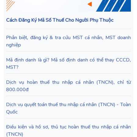
Cách Đăng Ký Mã Số Thuế Cho Người Phụ Thuộc
Phân biệt, đăng ký & tra cứu MST cá nhân, MST doanh
nghiệp
Mã định danh là gì? Mã số định danh có thể thay CCCD,
MST?
Dịch vụ hoàn thuế thu nhập cá nhân (TNCN), chỉ từ
800.000đ
Dịch vụ quyết toán thuế thu nhập cá nhân (TNCN) - Toàn
Quốc
Điều kiện và hồ sơ, thủ tục hoàn thuế thu nhập cá nhân
(TNCN)