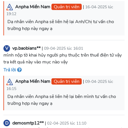
Anpha Miền Nam
Quản trị viên
|
16-04-2025 lúc
19:12
Dạ nhân viên Anpha sẽ liên hệ lại Anh/Chị tư vấn cho
trường hợp này ngay ạ
V
vp.baobians**
|
09-04-2025 lúc 16:01
mình nộp tờ khai hủy người phụ thuộc trên thuế điện tử vậy
tra kết quả này vào mục nào vậy
Trả lời
Anpha Miền Nam
Quản trị viên
|
09-04-2025 lúc
16:15
Dạ nhân viên Anpha sẽ liên hệ lại bên mình tư vấn cho
trường hợp này ngay ạ
D
demosmtp12**
|
02-04-2025 lúc 11:10