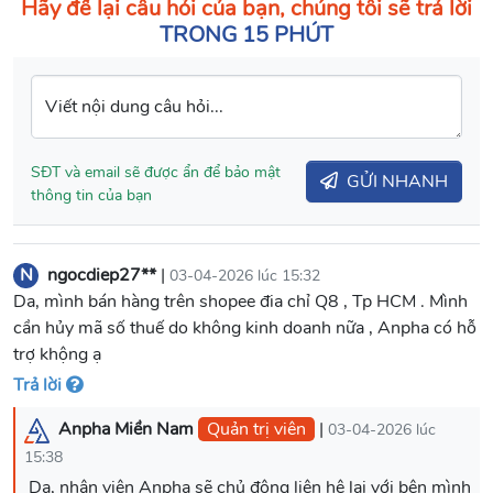
Hãy để lại câu hỏi của bạn, chúng tôi sẽ trả lời
TRONG 15 PHÚT
Viết nội dung câu hỏi...
SĐT và email sẽ được ẩn để bảo mật
GỬI NHANH
thông tin của bạn
N
ngocdiep27**
|
03-04-2026 lúc 15:32
Da, mình bán hàng trên shopee đia chỉ Q8 , Tp HCM . Mình
cần hủy mã số thuế do không kinh doanh nữa , Anpha có hỗ
trợ khộng ạ
Trả lời
Anpha Miền Nam
Quản trị viên
|
03-04-2026 lúc
15:38
Dạ, nhân viên Anpha sẽ chủ động liên hệ lại với bên mình