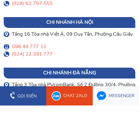
(028) 62.797.555
CHI NHÁNH HÀ NỘI
Tầng 16 Tòa nhà Việt Á, 09 Duy Tân, Phường Cầu Giấy
098 44 777 11
(024) 22.391.777
CHI NHÁNH ĐÀ NẴNG
Tầng 3 Tòa nhà PVcomBank, Số 2 Đường 30/4, Phường
Hòa Cường
CHAT ZALO
MESSENGER
GỌI ĐIỆN
0903 003 779
(023) 66.277.179
CHI NHÁNH CẦN THƠ