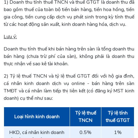
1) Doanh thu tính thuế TNCN và thuế GTGT là doanh thu đã
bao gồm thuế của toàn bộ tiền bán hàng, tiền hoa hồng, tiền
gia công, tiền cung cấp dịch vụ phát sinh trong kỳ tính thuế
từ các hoạt động sản xuất, kinh doanh hàng hóa, dịch vụ.
Lưu ý:
Doanh thu tính thuế khi bán hàng trên sàn là tổng doanh thu
bán hàng (chưa trừ phí của sàn), không phải là doanh thu
thực nhận về sao kê tài khoản.
2) Tỷ lệ thuế TNCN và tỷ lệ thuế GTGT đối với hộ gia đình,
cá nhân kinh doanh dịch vụ online - bán hàng trên sàn
TMĐT và cá nhân làm tiếp thị liên kết (có đăng ký MST kinh
doanh) cụ thể như sau:
Tỷ lệ thuế
Tỷ lệ tính
Loại hình kinh doanh
TNCN
thuế GTGT
HKD, cá nhân kinh doanh
0.5%
1%