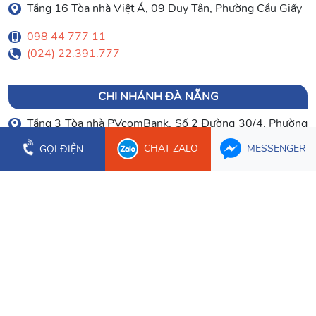
Tầng 16 Tòa nhà Việt Á, 09 Duy Tân, Phường Cầu Giấy
098 44 777 11
(024) 22.391.777
CHI NHÁNH ĐÀ NẴNG
Tầng 3 Tòa nhà PVcomBank, Số 2 Đường 30/4, Phường
Hòa Cường
CHAT ZALO
MESSENGER
GỌI ĐIỆN
0903 003 779
(023) 66.277.179
CHI NHÁNH CẦN THƠ
Tầng 1 Tòa nhà Bưu Điện Cần Thơ, 2 Hòa Bình, Phường
Ninh Kiều
0934 107 632