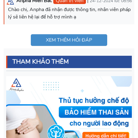
Anpha Miền Bắc
Quản trị viên
|
24-12-2024 lúc 08:56
Chào chị, Anpha đã nhận được thông tin, nhân viên pháp
lý sẽ liên hệ lại để hỗ trợ mình ạ
XEM THÊM HỎI ĐÁP
THAM KHẢO THÊM