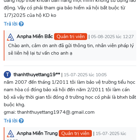
đang nộp thuế khoán bán hàng một mình không sử dụng lao
động. Vậy có phải tham gia bảo hiểm xã hội bắt buộc từ
1/7)2025 của hộ KD ko
Trả lời
Anpha Miền Bắc
Quản trị viên
|
05-08-2025 lúc 12:27
Chào anh, cảm ơn anh đã gửi thông tin, nhân viên pháp lý
sẽ liên hệ lại tư vấn cho anh ạ
T
thanhthuyettang19**
|
15-07-2025 lúc 10:05
năm 2007 đến tháng 1/2011 tôi làm bảo vệ trường tiểu học
nam hòa có đóng bảo xã hội đến năm 2/2011 tôi làm cán
bộ xã vậy thời gian tôi đóng ở trường học có phải là bhxh bắt
buộc khg.
gmai: thanhthuyettang1974@.gmail.com
Trả lời
Anpha Miền Trung
Quản trị viên
|
15-07-2025 lúc