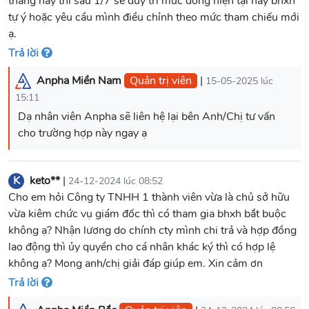
tháng này thì sau 1/7 sẽ duy trì mức đóng hiện tại hay bhxh
tự ý hoặc yêu cầu mình điều chỉnh theo mức tham chiếu mới
ạ.
Trả lời
Anpha Miền Nam
Quản trị viên
|
15-05-2025 lúc
15:11
Dạ nhân viên Anpha sẽ liên hệ lại bên Anh/Chị tư vấn
cho trường hợp này ngay ạ
K
keto**
|
24-12-2024 lúc 08:52
Cho em hỏi Công ty TNHH 1 thành viên vừa là chủ sở hữu
vừa kiêm chức vụ giám đốc thì có tham gia bhxh bắt buộc
không ạ? Nhận lương do chính cty mình chi trả và hợp đồng
lao động thì ủy quyền cho cá nhân khác ký thì có hợp lệ
không ạ? Mong anh/chị giải đáp giúp em. Xin cảm ơn
Trả lời