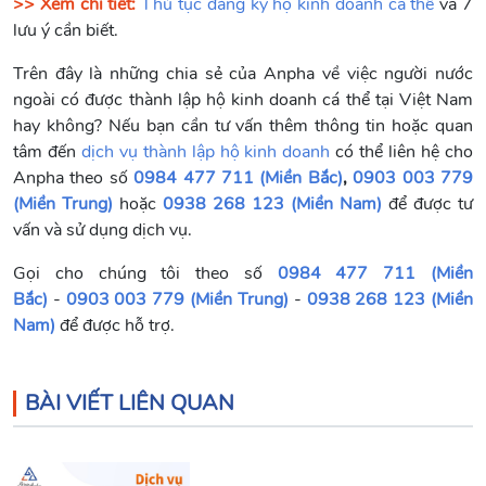
>> Xem chi tiết:
Thủ tục đăng ký hộ kinh doanh cá thể
và 7
lưu ý cần biết.
Trên đây là những chia sẻ của Anpha về việc người nước
ngoài có được thành lập hộ kinh doanh cá thể tại Việt Nam
hay không? Nếu bạn cần tư vấn thêm thông tin hoặc quan
tâm đến
dịch vụ thành lập hộ kinh doanh
có thể liên hệ cho
Anpha theo số
0984 477 711 (Miền Bắc)
,
0903 003 779
(Miền Trung)
hoặc
0938 268 123 (Miền Nam)
để được tư
vấn và sử dụng dịch vụ.
Gọi cho chúng tôi theo số
0984 477 711 (Miền
Bắc)
-
0903 003 779 (Miền Trung)
-
0938 268 123 (Miền
Nam)
để được hỗ trợ.
BÀI VIẾT LIÊN QUAN