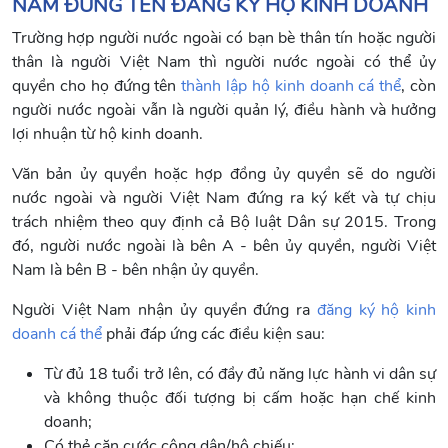
NAM ĐỨNG TÊN ĐĂNG KÝ HỘ KINH DOANH
Trường hợp người nước ngoài có bạn bè thân tín hoặc người
thân là người Việt Nam thì người nước ngoài có thể ủy
quyền cho họ đứng tên
thành lập hộ kinh doanh cá thể
, còn
người nước ngoài vẫn là người quản lý, điều hành và hưởng
lợi nhuận từ hộ kinh doanh.
Văn bản ủy quyền hoặc hợp đồng ủy quyền sẽ do người
nước ngoài và người Việt Nam đứng ra ký kết và tự chịu
trách nhiệm theo quy định cả Bộ luật Dân sự 2015. Trong
đó, người nước ngoài là bên A - bên ủy quyền, người Việt
Nam là bên B - bên nhận ủy quyền.
Người Việt Nam nhận ủy quyền đứng ra
đăng ký hộ kinh
doanh cá thể
phải đáp ứng các điều kiện sau:
Từ đủ 18 tuổi trở lên, có đầy đủ năng lực hành vi dân sự
và không thuộc đối tượng bị cấm hoặc hạn chế kinh
doanh;
Có thẻ căn cước công dân/hộ chiếu;