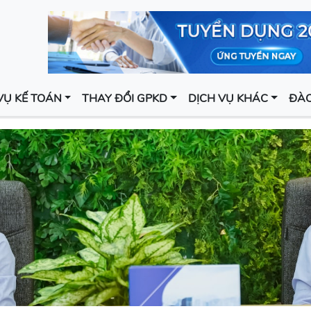
VỤ KẾ TOÁN
THAY ĐỔI GPKD
DỊCH VỤ KHÁC
ĐÀO