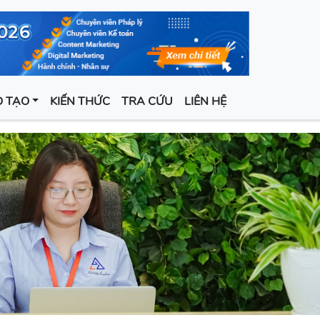
 TẠO
KIẾN THỨC
TRA CỨU
LIÊN HỆ