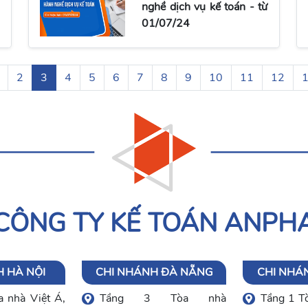
nghề dịch vụ kế toán - từ
01/07/24
2
3
4
5
6
7
8
9
10
11
12
CÔNG TY KẾ TOÁN ANPH
 HÀ NỘI
CHI NHÁNH ĐÀ NẴNG
CHI NHÁ
 nhà Việt Á,
Tầng 3 Tòa nhà
Tầng 1 T