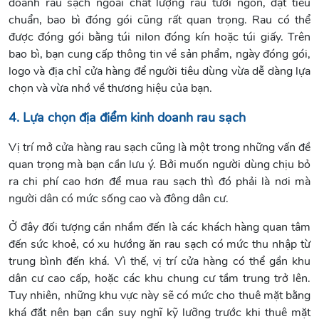
doanh rau sạch ngoài chất lượng rau tươi ngon, đạt tiêu
chuẩn, bao bì đóng gói cũng rất quan trọng. Rau có thể
được đóng gói bằng túi nilon đóng kín hoặc túi giấy. Trên
bao bì, bạn cung cấp thông tin về sản phẩm, ngày đóng gói,
logo và địa chỉ cửa hàng để người tiêu dùng vừa dễ dàng lựa
chọn và vừa nhớ về thương hiệu của bạn.
4. Lựa chọn địa điểm kinh doanh rau sạch
Vị trí mở cửa hàng rau sạch cũng là một trong những vấn đề
quan trọng mà bạn cần lưu ý. Bởi muốn người dùng chịu bỏ
ra chi phí cao hơn để mua rau sạch thì đó phải là nơi mà
người dân có mức sống cao và đông dân cư.
Ở đây đối tượng cần nhắm đến là các khách hàng quan tâm
đến sức khoẻ, có xu hướng ăn rau sạch có mức thu nhập từ
trung bình đến khá. Vì thế, vị trí cửa hàng có thể gần khu
dân cư cao cấp, hoặc các khu chung cư tầm trung trở lên.
Tuy nhiên, những khu vực này sẽ có mức cho thuê mặt bằng
khá đắt nên bạn cần suy nghĩ kỹ lưỡng trước khi thuê mặt