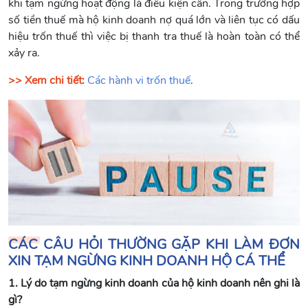
khi tạm ngừng hoạt động là điều kiện cần. Trong trường hợp
số tiền thuế mà hộ kinh doanh nợ quá lớn và liên tục có dấu
hiệu trốn thuế thì việc bị thanh tra thuế là hoàn toàn có thể
xảy ra.
>> Xem chi tiết:
Các hành vi trốn thuế
.
CÁC CÂU HỎI THƯỜNG GẶP KHI LÀM ĐƠN
XIN TẠM NGỪNG KINH DOANH HỘ CÁ THỂ
1. Lý do tạm ngừng kinh doanh của hộ kinh doanh nên ghi là
gì?