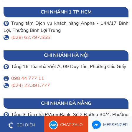
CHI NHÁNH 1 TP. HCM
Trung tâm Dịch vụ khách hàng Anpha - 144/17 Bình
Lợi, Phường Bình Lợi Trung
(028) 62.797.555
CHI NHÁNH HÀ NỘI
Tầng 16 Tòa nhà Việt Á, 09 Duy Tân, Phường Cầu Giấy
098 44 777 11
(024) 22.391.777
CHI NHÁNH ĐÀ NẴNG
Tầng 3 Tòa nhà PVcomBank, Số 2 Đường 30/4, Phường
Hòa Cường
CHAT ZALO
MESSENGER
GỌI ĐIỆN