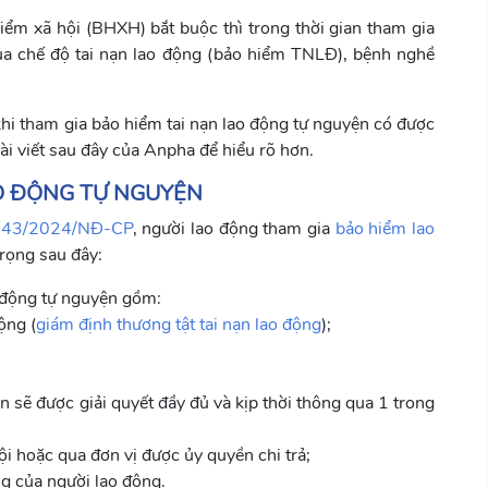
ểm xã hội (BHXH) bắt buộc thì trong thời gian tham gia
ủa chế độ tai nạn lao động (bảo hiểm TNLĐ), bệnh nghề
khi tham gia bảo hiểm tai nạn lao động tự nguyện có được
i viết sau đây của Anpha để hiểu rõ hơn.
AO ĐỘNG TỰ NGUYỆN
 143/2024/NĐ-CP
, người lao động tham gia
bảo hiểm lao
rọng sau đây:
 động tự nguyện gồm:
ộng (
giám định thương tật tai nạn lao động
);
n sẽ được giải quyết đầy đủ và kịp thời thông qua 1 trong
ội hoặc qua đơn vị được ủy quyền chi trả;
ng của người lao động.