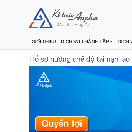
GIỚI THIỆU
DỊCH VỤ THÀNH LẬP
DỊCH 
Hồ sơ hưởng chế độ tai nạn lao