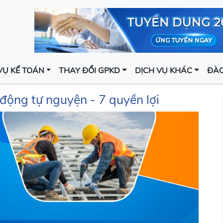
VỤ KẾ TOÁN
THAY ĐỔI GPKD
DỊCH VỤ KHÁC
ĐÀO
 động tự nguyện - 7 quyền lợi