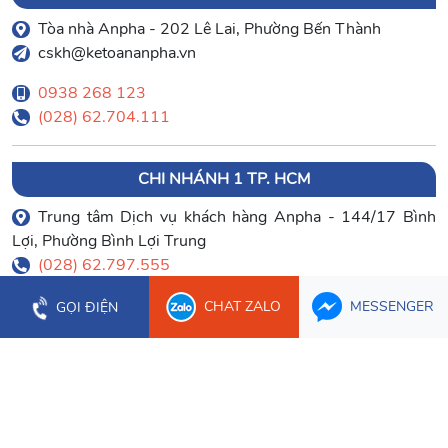
Tòa nhà Anpha - 202 Lê Lai, Phường Bến Thành
cskh@ketoananpha.vn
0938 268 123
(028) 62.704.111
CHI NHÁNH 1 TP. HCM
Trung tâm Dịch vụ khách hàng Anpha - 144/17 Bình
Lợi, Phường Bình Lợi Trung
(028) 62.797.555
CHAT ZALO
MESSENGER
GỌI ĐIỆN
CHI NHÁNH HÀ NỘI
Tầng 16 Tòa nhà Việt Á, 09 Duy Tân, Phường Cầu Giấy
098 44 777 11
(024) 22.391.777