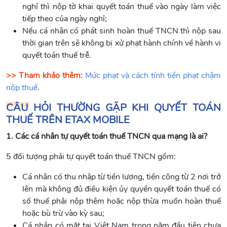
nghỉ thì nộp tờ khai quyết toán thuế vào ngày làm việc
tiếp theo của ngày nghỉ;
Nếu cá nhân có phát sinh hoàn thuế TNCN thì nộp sau
thời gian trên sẽ không bị xử phạt hành chính về hành vi
quyết toán thuế trễ.
>> Tham khảo thêm:
Mức phạt và cách tính tiền phạt chậm
nộp thuế
.
CÂU HỎI THƯỜNG GẶP KHI QUYẾT TOÁN
THUẾ TRÊN ETAX MOBILE
1. Các cá nhân tự quyết toán thuế TNCN qua mạng là ai?
5 đối tượng phải tự quyết toán thuế TNCN gồm:
Cá nhân có thu nhập từ tiền lương, tiền công từ 2 nơi trở
lên mà không đủ điều kiện ủy quyền quyết toán thuế có
số thuế phải nộp thêm hoặc nộp thừa muốn hoàn thuế
hoặc bù trừ vào kỳ sau;
Cá nhân có mặt tại Việt Nam trong năm đầu tiên chưa