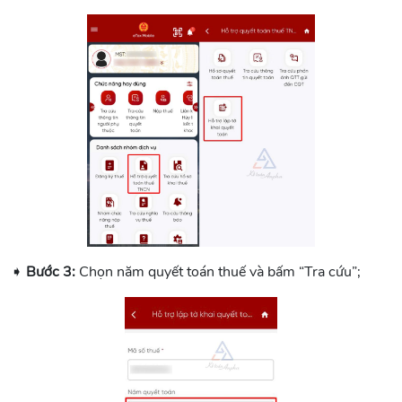
➧
Bước 3:
Chọn năm quyết toán thuế và bấm “Tra cứu”;