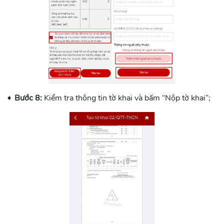
➧
Bước 8:
Kiểm tra thông tin tờ khai và bấm “Nộp tờ khai”;