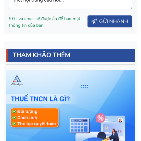
Viết nội dung câu hỏi...
SĐT và email sẽ được ẩn để bảo mật
GỬI NHANH
thông tin của bạn
THAM KHẢO THÊM