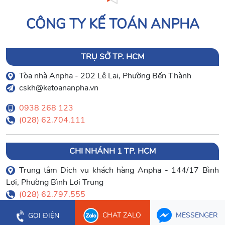
CÔNG TY KẾ TOÁN ANPHA
TRỤ SỞ TP. HCM
Tòa nhà Anpha - 202 Lê Lai, Phường Bến Thành
cskh@ketoananpha.vn
0938 268 123
(028) 62.704.111
CHI NHÁNH 1 TP. HCM
Trung tâm Dịch vụ khách hàng Anpha - 144/17 Bình
Lợi, Phường Bình Lợi Trung
(028) 62.797.555
CHAT ZALO
MESSENGER
GỌI ĐIỆN